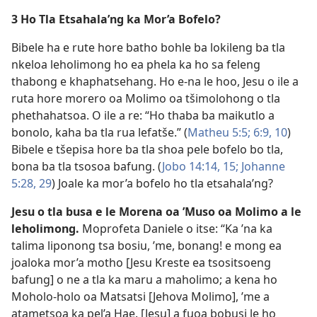
3 Ho Tla Etsahala’ng ka Mor’a Bofelo?
Bibele ha e rute hore batho bohle ba lokileng ba tla
nkeloa leholimong ho ea phela ka ho sa feleng
thabong e khaphatsehang. Ho e-na le hoo, Jesu o ile a
ruta hore morero oa Molimo oa tšimolohong o tla
phethahatsoa. O ile a re: “Ho thaba ba maikutlo a
bonolo, kaha ba tla rua lefatše.” (
Matheu 5:5;
6:9, 10
)
Bibele e tšepisa hore ba tla shoa pele bofelo bo tla,
bona ba tla tsosoa bafung. (
Jobo 14:14, 15;
Johanne
5:28, 29
) Joale ka mor’a bofelo ho tla etsahala’ng?
Jesu o tla busa e le Morena oa ’Muso oa Molimo a le
leholimong.
Moprofeta Daniele o itse: “Ka ’na ka
talima liponong tsa bosiu, ’me, bonang! e mong ea
joaloka mor’a motho [Jesu Kreste ea tsositsoeng
bafung] o ne a tla ka maru a maholimo; a kena ho
Moholo-holo oa Matsatsi [Jehova Molimo], ’me a
atametsoa ka pel’a Hae. [Jesu] a fuoa bobusi le ho