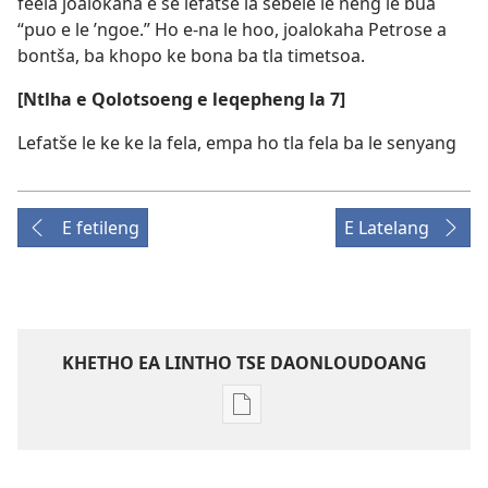
feela joalokaha e se lefatše la sebele le neng le bua
“puo e le ’ngoe.” Ho e-na le hoo, joalokaha Petrose a
bontša, ba khopo ke bona ba tla timetsoa.
[Ntlha e Qolotsoeng e leqepheng la 7]
Lefatše le ke ke la fela, empa ho tla fela ba le senyang
E fetileng
E Latelang
KHETHO EA LINTHO TSE DAONLOUDOANG
Khetho
ea
ho