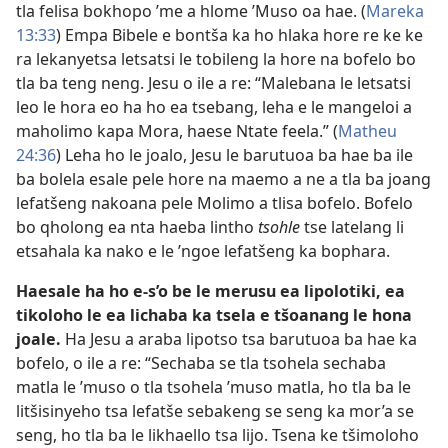
tla felisa bokhopo ’me a hlome ’Muso oa hae. (
Mareka
13:33
) Empa Bibele e bontša ka ho hlaka hore re ke ke
ra lekanyetsa letsatsi le tobileng la hore na bofelo bo
tla ba teng neng. Jesu o ile a re: “Malebana le letsatsi
leo le hora eo ha ho ea tsebang, leha e le mangeloi a
maholimo kapa Mora, haese Ntate feela.” (
Matheu
24:36
) Leha ho le joalo, Jesu le barutuoa ba hae ba ile
ba bolela esale pele hore na maemo a ne a tla ba joang
lefatšeng nakoana pele Molimo a tlisa bofelo. Bofelo
bo qholong ea nta haeba lintho
tsohle
tse latelang li
etsahala ka nako e le ’ngoe lefatšeng ka bophara.
Haesale ha ho e-s’o be le merusu ea lipolotiki, ea
tikoloho le ea lichaba ka tsela e tšoanang le hona
joale.
Ha Jesu a araba lipotso tsa barutuoa ba hae ka
bofelo, o ile a re: “Sechaba se tla tsohela sechaba
matla le ’muso o tla tsohela ’muso matla, ho tla ba le
litšisinyeho tsa lefatše sebakeng se seng ka mor’a se
seng, ho tla ba le likhaello tsa lijo. Tsena ke tšimoloho