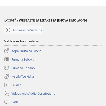
kopitsa
lingoliloeng
tse
Inthaneteng
®
JW.ORG
/ WEBSAETE EA LIPAKI TSA JEHOVA E MOLAONG
MOLULA-
QHOOA
Appearance Settings
August 2010
Mekhoa ea ho Khaoletsa
Kōpa Thuto ea Bibele
Fumana Seboka
(opens
new
Fumana Kopano
(opens
window)
new
Ke Life Tse Ncha
window)
Livideo
Videos with Audio Descriptions
Batla