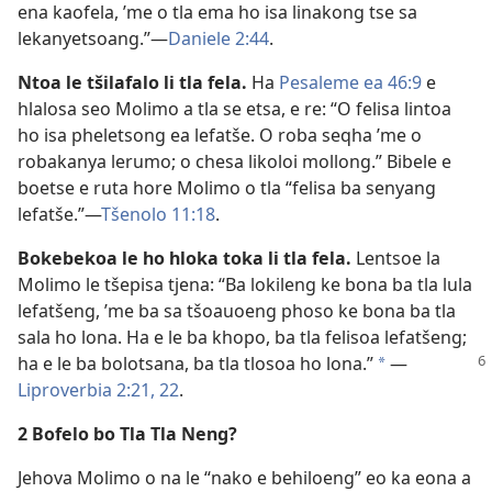
ena kaofela, ’me o tla ema ho isa linakong tse sa
lekanyetsoang.”—
Daniele 2:44
.
Ntoa le tšilafalo li tla fela.
Ha
Pesaleme ea 46:9
e
hlalosa seo Molimo a tla se etsa, e re: “O felisa lintoa
ho isa pheletsong ea lefatše. O roba seqha ’me o
robakanya lerumo; o chesa likoloi mollong.” Bibele e
boetse e ruta hore Molimo o tla “felisa ba senyang
lefatše.”—
Tšenolo 11:18
.
Bokebekoa le ho hloka toka li tla fela.
Lentsoe la
Molimo le tšepisa tjena: “Ba lokileng ke bona ba tla lula
lefatšeng, ’me ba sa tšoauoeng phoso ke bona ba tla
sala ho lona. Ha e le ba khopo, ba tla felisoa lefatšeng;
ha e
le ba bolotsana, ba tla tlosoa ho lona.”
—
*
Liproverbia 2:21, 22
.
2 Bofelo bo Tla Tla Neng?
Jehova Molimo o na le “nako e behiloeng” eo ka eona a