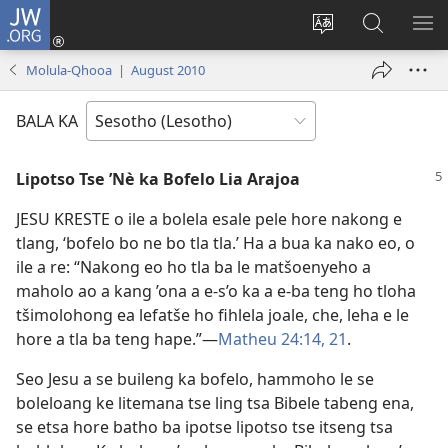
JW.ORG
Kena
(opens
Fetola
Batla
HL
new
puo
JW.ORG/S
ME
Molula-Qhooa | August 2010
window)
BALA KA
Lipotso Tse ’Nè ka Bofelo Lia Arajoa
JESU KRESTE o ile a bolela esale pele hore nakong e
tlang, ‘bofelo bo ne bo tla tla.’ Ha a bua ka nako eo, o
ile a re: “Nakong eo ho tla ba le matšoenyeho a
maholo ao a kang ’ona a e-s’o ka a e-ba teng ho tloha
tšimolohong ea lefatše ho fihlela joale, che, leha e le
hore a tla ba teng hape.”—
Matheu 24:14,
21
.
Seo Jesu a se buileng ka bofelo, hammoho le se
boleloang ke litemana tse ling tsa Bibele tabeng ena,
se etsa hore batho ba ipotse lipotso tse itseng tsa