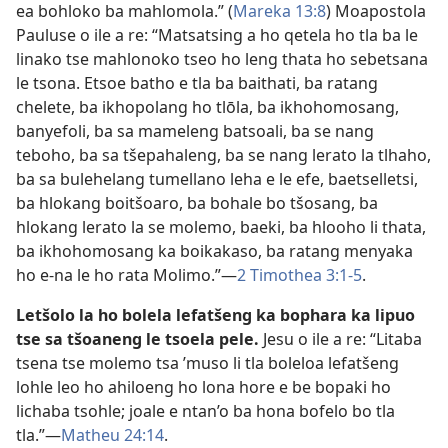
ea bohloko ba mahlomola.” (
Mareka 13:8
) Moapostola
Pauluse o ile a re: “Matsatsing a ho qetela ho tla ba le
linako tse mahlonoko tseo ho leng thata ho sebetsana
le tsona. Etsoe batho e tla ba baithati, ba ratang
chelete, ba ikhopolang ho tlōla, ba ikhohomosang,
banyefoli, ba sa mameleng batsoali, ba se nang
teboho, ba sa tšepahaleng, ba se nang lerato la tlhaho,
ba sa bulehelang tumellano leha e le efe, baetselletsi,
ba hlokang boitšoaro, ba bohale bo tšosang, ba
hlokang lerato la se molemo, baeki, ba hlooho li thata,
ba ikhohomosang ka boikakaso, ba ratang menyaka
ho e-na le ho rata Molimo.”—
2 Timothea 3:1-5
.
Letšolo la ho bolela lefatšeng ka bophara ka lipuo
tse sa tšoaneng le tsoela pele.
Jesu o ile a re: “Litaba
tsena tse molemo tsa ’muso li tla boleloa lefatšeng
lohle leo ho ahiloeng ho lona hore e be bopaki ho
lichaba tsohle; joale e ntan’o ba hona bofelo bo tla
tla.”—
Matheu 24:14
.