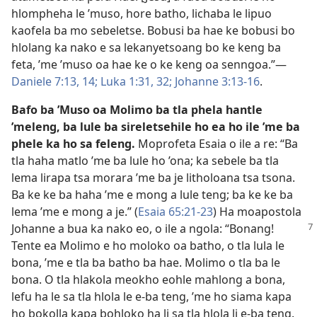
hlompheha le ’muso, hore batho, lichaba le lipuo
kaofela ba mo sebeletse. Bobusi ba hae ke bobusi bo
hlolang ka nako e sa lekanyetsoang bo ke keng ba
feta, ’me ’muso oa hae ke o ke keng oa senngoa.”—
Daniele 7:13, 14;
Luka 1:31, 32;
Johanne 3:13-16
.
Bafo ba ’Muso oa Molimo ba tla phela hantle
’meleng, ba lule ba sireletsehile ho ea ho ile ’me ba
phele ka ho sa feleng.
Moprofeta Esaia o ile a re: “Ba
tla haha matlo ’me ba lule ho ’ona; ka sebele ba tla
lema lirapa tsa morara ’me ba je litholoana tsa tsona.
Ba ke ke ba haha ’me e mong a lule teng; ba ke ke ba
lema ’me e mong a je.” (
Esaia 65:21-23
) Ha moapostola
Johanne a bua ka nako eo, o ile a ngola: “Bonang!
Tente ea Molimo e ho moloko oa batho, o tla lula le
bona, ’me e tla ba batho ba hae. Molimo o tla ba le
bona. O tla hlakola meokho eohle mahlong a bona,
lefu ha le sa tla hlola le e-ba teng, ’me ho siama kapa
ho bokolla kapa bohloko ha li sa tla hlola li e-ba teng.