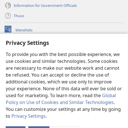
Information for Government Officials
Thuso
Menehelo
(opens
new
Privacy Settings
window)
Watchtower ONLINE LIBRARY
(opens
To provide you with the best possible experience, we
new
®
JW Hub
window)
use cookies and similar technologies. Some cookies
(opens
new
are necessary to make our website work and cannot
Lenaneo la
JW Library
window)
be refused. You can accept or decline the use of
additional cookies, which we use only to improve
Watchtower Library
your experience. None of this data will ever be sold or
used for marketing. To learn more, read the
Global
Policy on Use of Cookies and Similar Technologies
.
You can customize your settings at any time by going
Copyright
© 2026 Watch Tower Bible and Tract Society of Pennsylvania.
to
Privacy Settings
.
Bo
MELAO EA TŠEBELISO
|
LEANO LA MOKHATLO
|
PRIVACY SETTINGS
Ts