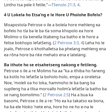
Lintho tsa pele li fetile.”—
Tšenolo 21:3, 4
.
4 U Lokela ho Etsa’ng e le Hore U Pholohe Bofelo?
Moapostola Petrose o ile a bolela hore mehleng ea
bofelo ho tla ba le ba tla soma khopolo ea hore
Molimo o tla kenella litabeng tsa batho e le hore a
felise bokhopo lefatšeng. (
2 Petrose 3:3, 4
) Leha ho le
joalo, Petrose o khothalletsa ba phelang mehleng ena
ea rōna hore ba nke mehato ena e latelang.
Ba ithute ho se etsahetseng nakong e fetileng.
Petrose o ile a re Molimo ha aa “ka a ithiba ho faneng
ka kotlo ho lefatše la boholo-holo, empa a sireletsa
Noe, ’moleli oa ho loka, hammoho le ba bang ba
supileng ha a tlisa moroallo holim’a lefatše la batho ba
se nang bomolimo.” (
2 Petrose 2:5
) Ha a bua ka
basomi, Petrose o ile a re: “Ho ea ka takatso ea bona,
ha ba ele hloko ’nete ena, hore ho ne ho e-na le