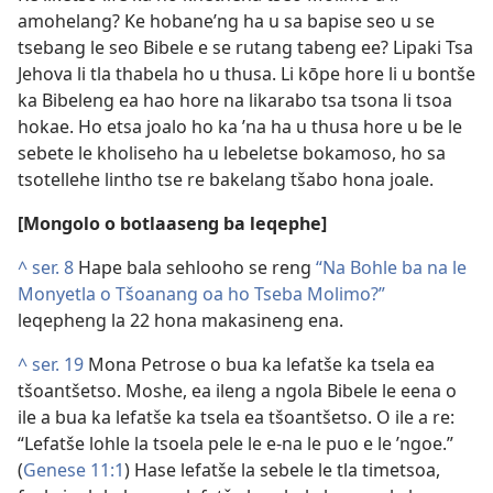
amohelang? Ke hobane’ng ha u sa bapise seo u se
tsebang le seo Bibele e se rutang tabeng ee? Lipaki Tsa
Jehova li tla thabela ho u thusa. Li kōpe hore li u bontše
ka Bibeleng ea hao hore na likarabo tsa tsona li tsoa
hokae. Ho etsa joalo ho ka ’na ha u thusa hore u be le
sebete le kholiseho ha u lebeletse bokamoso, ho sa
tsotellehe lintho tse re bakelang tšabo hona joale.
[Mongolo o botlaaseng ba leqephe]
^
ser. 8
Hape bala sehlooho se reng
“Na Bohle ba na le
Monyetla o Tšoanang oa ho Tseba Molimo?”
leqepheng la 22 hona makasineng ena.
^
ser. 19
Mona Petrose o bua ka lefatše ka tsela ea
tšoantšetso. Moshe, ea ileng a ngola Bibele le eena o
ile a bua ka lefatše ka tsela ea tšoantšetso. O ile a re:
“Lefatše lohle la tsoela pele le e-na le puo e le ’ngoe.”
(
Genese 11:1
) Hase lefatše la sebele le tla timetsoa,