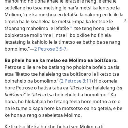
maholimo ho tloha khale le lefatše le neng le eme le
setlellane ho tsoa metsing le har’a metsi ka lentsoe la
Molimo; ’me ka mekhoa eo lefatše la nakong eo le ile la
timela ha le koaheloa ke
metsi. Empa ka lentsoe le
tšoanang maholimo le lefatše
tse teng hona joale li
*
boloketsoe mollo ’me li ntse li bolokiloe ho fihlela
letsatsing la kahlolo le la timetso ea batho ba se nang
bomolimo.”—
2 Petrose 3:5-7
.
Ba phele ho ea ka melao ea Molimo ea boitšoaro.
Petrose o ile a re ba batlang ho pholoha bofelo ba tla
etsa ‘liketso tse halalelang tsa boitšoaro le liketso tsa
boinehelo ba bomolimo.’ (
2 Petrose 3:11
) Hlokomela
hore Petrose o hatisa taba ea
“liketso
tse halalelang
tsa
boitšoaro”
le
“liketso
tsa boinehelo ba bomolimo.” Ka
hona, ho hlokahala ho fetang feela hore motho a re o
na le tumelo kapa hore ka motsotso oa ho qetela, e be
ke hona a reng o sebeletsa Molimo.
Ke liketso life ka ho khetheha tseo Molimo a li