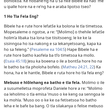
bohlokoa. Ke hobane’ng ha u sa nke Bibele ea hao ’me
u ipalle hore na e re’ng ha e araba lipotso tseo?
1 Ho Tla Fela Eng?
Bibele ha e rute hore lefatše ka bolona le tla timetsoa.
Mopesaleme o ngotse, a re: “[Molimo] o thehile lefatše
holim’a libaka tsa lona tse tiisitsoeng; le ke ke la
sisinngoa ho isa nakong e sa lekanyetsoang, kapa ka
ho sa feleng.” (
Pesaleme ea 104:5
) Hape Bibele ha e
rute hore batho kaofela ba tl’o timetsoa ka mollo.
(
Esaia 45:18
) Jesu ka boeena o ile a bontša hore ho na
le batho ba tla pholoha bofelo. (
Matheu 24:21, 22
) Ka
hona, ha e le hantle, Bibele e ruta hore ho tla fela eng?
Mebuso e hlōlehang ea batho e tla fela.
Molimo o ile
a susumelletsa moprofeta Daniele hore a re: “Molimo
oa leholimo o tla emisa ’muso o ke keng oa senngoa le
ka mohla. ’Muso oo o ke ke oa fetisetsoa ho batho
leha e le bafe ba bang. O tla silakanya o felise mebuso