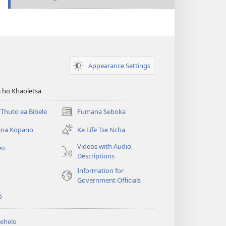
Appearance Settings
 ho Khaoletsa
Thuto ea Bibele
Fumana Seboka
(opens
new
na Kopano
Ke Life Tse Ncha
window)
Videos with Audio
eo
Descriptions
Information for
Government Officials
o
ehelo