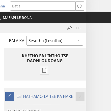
ena
opens
Batla
ew
MABAPI LE RŌNA
indow)
BALA KA
KHETHO EA LINTHO TSE
DAONLOUDOANG
Khetho
ea
ho
kopitsa
LETHATHAMO LA TSE KA HARE
lingoliloeng
E
E
tse
fetileng
Latelang
Inthaneteng
SEHLOOHO SE KA NTLE