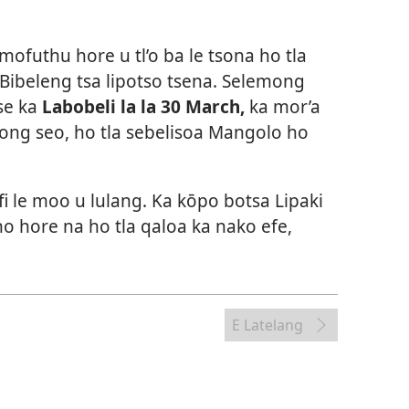
mofuthu hore u tl’o ba le tsona ho tla
Bibeleng tsa lipotso tsena. Selemong
 se ka
Labobeli la la 30 March,
ka mor’a
tsong seo, ho tla sebelisoa Mangolo ho
i le moo u lulang. Ka kōpo botsa Lipaki
o hore na ho tla qaloa ka nako efe,
E Latelang