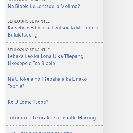
MOLULA-
Na Bibele ke Lentsoe la Molimo?
QHOOA
March 2010
SEHLOOHO SE KA NTLE
Ka Sebele Bibele ke Lentsoe la Molimo le
Bululetsoeng
SEHLOOHO SE KA NTLE
Lebaka Leo ka Lona U ka Tšepang
Likosepele Tsa Bibele
Na U lokela ho Tšepahala ka Linako
Tsohle?
Re U Lome Tsebe?
Totoma ea Likorale Tsa Leoatle Marung