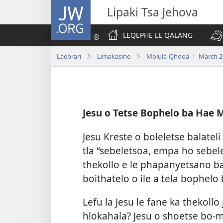
JW.ORG
Lipaki Tsa Jehova
LEQEPHE LE QALANG
Laebrari
Limakasine
Molula-Qhooa | March 2
Jesu o Tetse Bophelo ba Hae
Jesu Kreste o boleletse balateli
tla “sebeletsoa, empa ho sebel
thekollo e le phapanyetsano ba
boithatelo o ile a tela bophe
Lefu la Jesu le fane ka thekoll
hlokahala? Jesu o shoetse bo-m