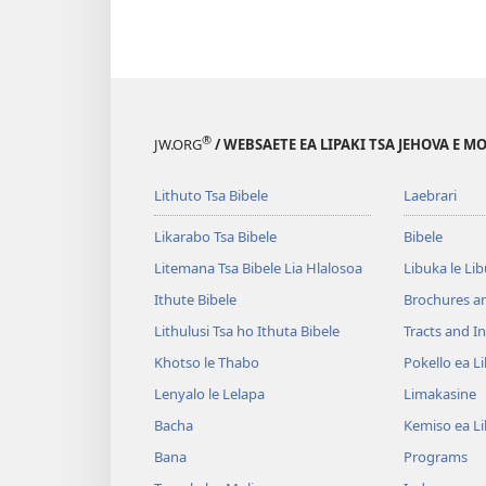
®
JW.ORG
/ WEBSAETE EA LIPAKI TSA JEHOVA E 
Lithuto Tsa Bibele
Laebrari
Likarabo Tsa Bibele
Bibele
Litemana Tsa Bibele Lia Hlalosoa
Libuka le Li
Ithute Bibele
Brochures a
Lithulusi Tsa ho Ithuta Bibele
Tracts and In
Khotso le Thabo
Pokello ea L
Lenyalo le Lelapa
Limakasine
Bacha
Kemiso ea L
Bana
Programs