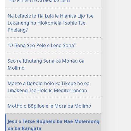
“Ho Fihlela re Aroloa ke Lefu”
Na Lefatše le Tla Lula le Hlahisa Lijo Tse
Lekaneng ho Hlokomela Tsohle Tse
Phelang?
“O Bona Seo Pelo e Leng Sona”
Seo re Ithutang Sona ka Mohau oa
Molimo
Maeto a Boholo-holo ka Likepe ho ea
Libakeng Tse Hōle le Mediterranean
Motho o Bōpiloe e le Mora oa Molimo
Jesu o Tetse Bophelo ba Hae Molemong
oa ba Bangata