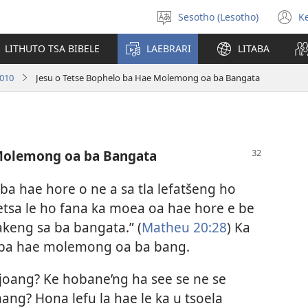
Sesotho (Lesotho)
K
Khetha
(
puo
n
LITHUTO TSA BIBELE
LAEBRARI
LITABA
w
010
Jesu o Tetse Bophelo ba Hae Molemong oa ba Bangata
 Molemong oa ba Bangata
 ba hae hore o ne a sa tla lefatšeng ho
etsa le ho fana ka moea oa hae hore e be
keng sa ba bangata.” (
Matheu 20:28
) Ka
lo ba hae molemong oa ba bang.
o joang? Ke hobane’ng ha see se ne se
ang? Hona lefu la hae le ka u tsoela