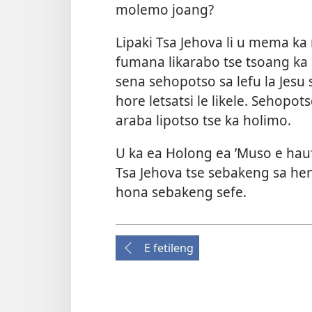
molemo joang?
Lipaki Tsa Jehova li u mema ka 
fumana likarabo tse tsoang ka 
sena sehopotso sa lefu la Jesu
hore letsatsi le likele. Sehopo
araba lipotso tse ka holimo.
U ka ea Holong ea ’Muso e hauf
Tsa Jehova tse sebakeng sa hen
hona sebakeng sefe.
E fetileng