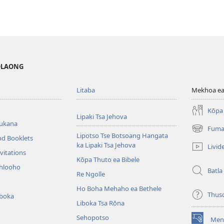
MOLAONG
Litaba
Mekhoa ea
Kōpa 
Lipaki Tsa Jehova
bukana
Fuma
(opens
Lipotso Tse Botsoang Hangata
nd Booklets
new
ka Lipaki Tsa Jehova
Livid
window)
vitations
Kōpa Thuto ea Bibele
ihlooho
Batla
Re Ngolle
Ho Boha Mehaho ea Bethele
Thus
iboka
Liboka Tsa Rōna
Sehopotso
Men
(opens