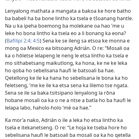
Lenyalong mathata a mangata a bakoa ke hore batho
ba babeli ha ba bone lintho ka tsela e tšoanang hantle.
Na u ka ipeha boemong ba molekane oa hao ’me u
leke ho bona lintho ka tsela eo a li bonang ka eona?
(
Bafilipi 2:4;
4:5
) Sena ke se ileng sa etsoa ke monna e
mong oa Mexico ea bitsoang Adrián. O re: “Mosali oa
ka o hōletse lelapeng le neng le etsa lintho ka tsela e
mo sithabetsang maikutlong, ka hona, ke ne ke leka
ho qoba ho sebelisana haufi le batsoali ba hae.
Qetellong ke ile ka hana ho sebelisana le bona ka ho
feletseng, ’me ke ile ka etsa sena ka lilemo tse ngata.
Sena se ile sa baka tsitsipano lenyalong la rōna
hobane mosali oa ka o ne a ntse a batla ho ba haufi le
lelapa labo, haholo-holo ’mè oa hae.”
Ka mor’a nako, Adrián o ile a leka ho etsa lintho ka
tsela e itekanetseng. O re: “Le hoja ke tseba hore ho
sebelisana haufi le batsoali ba mosali oa ka ho qetella