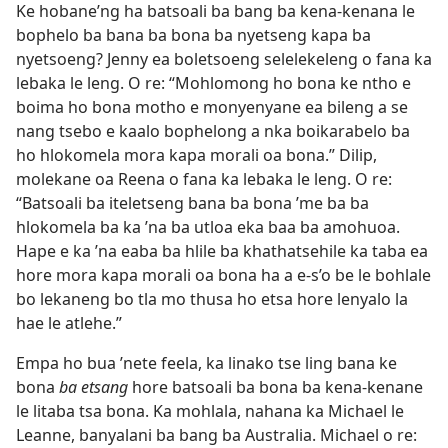
Ke hobane’ng ha batsoali ba bang ba kena-kenana le
bophelo ba bana ba bona ba nyetseng kapa ba
nyetsoeng? Jenny ea boletsoeng selelekeleng o fana ka
lebaka le leng. O re: “Mohlomong ho bona ke ntho e
boima ho bona motho e monyenyane ea bileng a se
nang tsebo e kaalo bophelong a nka boikarabelo ba
ho hlokomela mora kapa morali oa bona.” Dilip,
molekane oa Reena o fana ka lebaka le leng. O re:
“Batsoali ba iteletseng bana ba bona ’me ba ba
hlokomela ba ka ’na ba utloa eka baa ba amohuoa.
Hape e ka ’na eaba ba hlile ba khathatsehile ka taba ea
hore mora kapa morali oa bona ha a e-s’o be le bohlale
bo lekaneng bo tla mo thusa ho etsa hore lenyalo la
hae le atlehe.”
Empa ho bua ’nete feela, ka linako tse ling bana ke
bona
ba etsang
hore batsoali ba bona ba kena-kenane
le litaba tsa bona. Ka mohlala, nahana ka Michael le
Leanne, banyalani ba bang ba Australia. Michael o re: