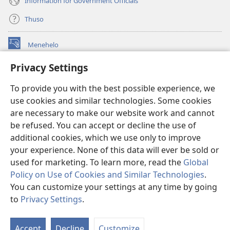
Information for Government Officials
Thuso
Menehelo
(opens
new
Privacy Settings
window)
Watchtower ONLINE LIBRARY
(opens
To provide you with the best possible experience, we
new
®
JW Hub
window)
use cookies and similar technologies. Some cookies
(opens
new
are necessary to make our website work and cannot
Lenaneo la
JW Library
window)
be refused. You can accept or decline the use of
additional cookies, which we use only to improve
Watchtower Library
your experience. None of this data will ever be sold or
used for marketing. To learn more, read the
Global
Policy on Use of Cookies and Similar Technologies
.
You can customize your settings at any time by going
Copyright
© 2026 Watch Tower Bible and Tract Society of Pennsylvania.
to
Privacy Settings
.
Bo
MELAO EA TŠEBELISO
|
LEANO LA MOKHATLO
|
PRIVACY SETTINGS
Ts
Accept
Decline
Customize