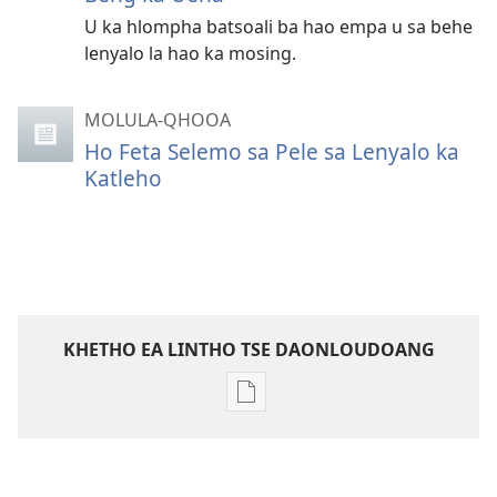
U ka hlompha batsoali ba hao empa u sa behe
lenyalo la hao ka mosing.
MOLULA-QHOOA
Ho Feta Selemo sa Pele sa Lenyalo ka
Katleho
KHETHO EA LINTHO TSE DAONLOUDOANG
Khetho
ea
ho
kopitsa