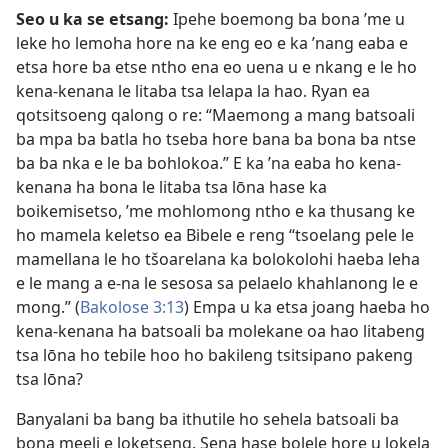
Seo u ka se etsang:
Ipehe boemong ba bona ’me u
leke ho lemoha hore na ke eng eo e ka ’nang eaba e
etsa hore ba etse ntho ena eo uena u e nkang e le ho
kena-kenana le litaba tsa lelapa la hao. Ryan ea
qotsitsoeng qalong o re: “Maemong a mang batsoali
ba mpa ba batla ho tseba hore bana ba bona ba ntse
ba ba nka e le ba bohlokoa.” E ka ’na eaba ho kena-
kenana ha bona le litaba tsa lōna hase ka
boikemisetso, ’me mohlomong ntho e ka thusang ke
ho mamela keletso ea Bibele e reng “tsoelang pele le
mamellana le ho tšoarelana ka bolokolohi haeba leha
e le mang a e-na le sesosa sa pelaelo khahlanong le e
mong.” (
Bakolose 3:13
) Empa u ka etsa joang haeba ho
kena-kenana ha batsoali ba molekane oa hao litabeng
tsa lōna ho tebile hoo ho bakileng tsitsipano pakeng
tsa lōna?
Banyalani ba bang ba ithutile ho sehela batsoali ba
bona meeli e loketseng. Sena hase bolele hore u lokela