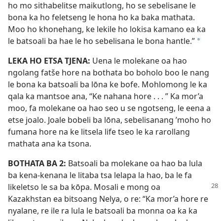
ho mo sithabelitse maikutlong, ho se sebelisane le
bona ka ho feletseng le hona ho ka baka mathata.
Moo ho khonehang, ke lekile ho lokisa kamano ea ka
le batsoali ba hae le ho sebelisana le bona hantle.”
*
LEKA HO ETSA TJENA:
Uena le molekane oa hao
ngolang fatše hore na bothata bo boholo boo le nang
le bona ka batsoali ba lōna ke bofe. Mohlomong le ka
qala ka mantsoe ana, “Ke nahana hore . . . ” Ka mor’a
moo, fa molekane oa hao seo u se ngotseng, le eena a
etse joalo. Joale bobeli ba lōna, sebelisanang ’moho ho
fumana hore na ke litsela life tseo le ka rarollang
mathata ana ka tsona.
BOTHATA BA 2:
Batsoali ba molekane oa hao ba lula
ba kena-kenana le litaba tsa lelapa la hao, ba le fa
likeletso le sa ba kōpa. Mosali e mong oa
Kazakhstan ea bitsoang Nelya, o re: “Ka mor’a hore re
nyalane, re ile ra lula le batsoali ba monna oa ka ka