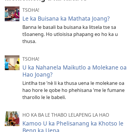
TSOHA!
Le ka Buisana ka Mathata Joang?
Banna le basali ba buisana ka litsela tse sa
tšoaneng. Ho utloisisa phapang eo ho ka u
thusa.
TSOHA!
U ka Nahanela Maikutlo a Molekane oa
Hao Joang?
Lintlha tse ’nè li ka thusa uena le molekane oa
hao hore le qobe ho phehisana ’me le fumane
tharollo le le babeli.
HO KA BA LE THABO LELAPENG LA HAO
Kamoo U ka Phelisanang ka Khotso le
Beng ka Uena