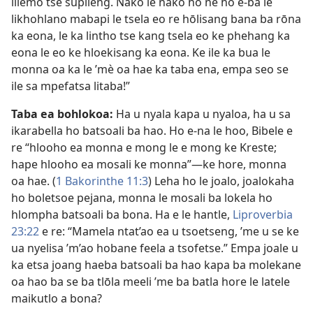
lilemo tse supileng. Nako le nako ho ne ho e-ba le
likhohlano mabapi le tsela eo re hōlisang bana ba rōna
ka eona, le ka lintho tse kang tsela eo ke phehang ka
eona le eo ke hloekisang ka eona. Ke ile ka bua le
monna oa ka le ’mè oa hae ka taba ena, empa seo se
ile sa mpefatsa litaba!”
Taba ea bohlokoa:
Ha u nyala kapa u nyaloa, ha u sa
ikarabella ho batsoali ba hao. Ho e-na le hoo, Bibele e
re “hlooho ea monna e mong le e mong ke Kreste;
hape hlooho ea mosali ke monna”—ke hore, monna
oa hae. (
1 Bakorinthe 11:3
) Leha ho le joalo, joalokaha
ho boletsoe pejana, monna le mosali ba lokela ho
hlompha batsoali ba bona. Ha e le hantle,
Liproverbia
23:22
e re: “Mamela ntat’ao ea u tsoetseng, ’me u se ke
ua nyelisa ’m’ao hobane feela a tsofetse.” Empa joale u
ka etsa joang haeba batsoali ba hao kapa ba molekane
oa hao ba se ba tlōla meeli ’me ba batla hore le latele
maikutlo a bona?