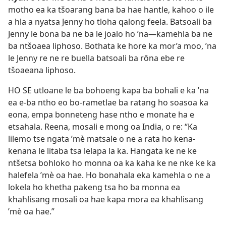
motho ea ka tšoarang bana ba hae hantle, kahoo o ile
a hla a nyatsa Jenny ho tloha qalong feela. Batsoali ba
Jenny le bona ba ne ba le joalo ho ’na—kamehla ba ne
ba ntšoaea liphoso. Bothata ke hore ka mor’a moo, ’na
le Jenny re ne re buella batsoali ba rōna ebe re
tšoaeana liphoso.
HO SE utloane le ba bohoeng kapa ba bohali e ka ’na
ea e-ba ntho eo bo-rametlae ba ratang ho soasoa ka
eona, empa bonneteng hase ntho e monate ha e
etsahala. Reena, mosali e mong oa India, o re: “Ka
lilemo tse ngata ’mè matsale o ne a rata ho kena-
kenana le litaba tsa lelapa la ka. Hangata ke ne ke
ntšetsa bohloko ho monna oa ka kaha ke ne nke ke ka
halefela ’mè oa hae. Ho bonahala eka kamehla o ne a
lokela ho khetha pakeng tsa ho ba monna ea
khahlisang mosali oa hae kapa mora ea khahlisang
’mè oa hae.”