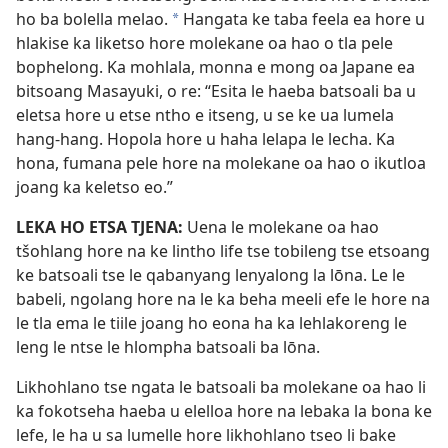
ho ba bolella melao.
Hangata ke taba feela ea hore u
*
hlakise ka liketso hore molekane oa hao o tla pele
bophelong. Ka mohlala, monna e mong oa Japane ea
bitsoang Masayuki, o re: “Esita le haeba batsoali ba u
eletsa hore u etse ntho e itseng, u se ke ua lumela
hang-hang. Hopola hore u haha lelapa le lecha. Ka
hona, fumana pele hore na molekane oa hao o ikutloa
joang ka keletso eo.”
LEKA HO ETSA TJENA:
Uena le molekane oa hao
tšohlang hore na ke lintho life tse tobileng tse etsoang
ke batsoali tse le qabanyang lenyalong la lōna. Le le
babeli, ngolang hore na le ka beha meeli efe le hore na
le tla ema le tiile joang ho eona ha ka lehlakoreng le
leng le ntse le hlompha batsoali ba lōna.
Likhohlano tse ngata le batsoali ba molekane oa hao li
ka fokotseha haeba u elelloa hore na lebaka la bona ke
lefe, le ha u sa lumelle hore likhohlano tseo li bake