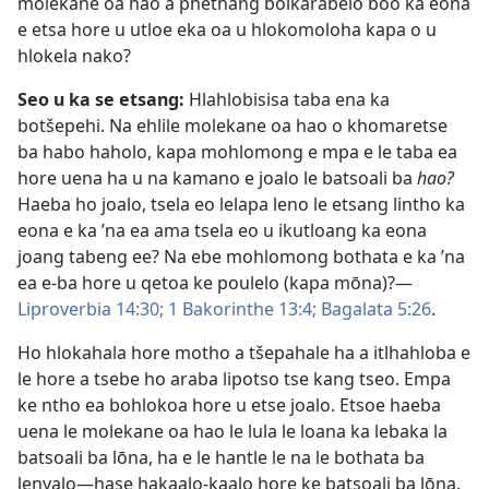
molekane oa hao a phethang boikarabelo boo ka eona
e etsa hore u utloe eka oa u hlokomoloha kapa o u
hlokela nako?
Seo u ka se etsang:
Hlahlobisisa taba ena ka
botšepehi. Na ehlile molekane oa hao o khomaretse
ba habo haholo, kapa mohlomong e mpa e le taba ea
hore uena ha u na kamano e joalo le batsoali ba
hao?
Haeba ho joalo, tsela eo lelapa leno le etsang lintho ka
eona e ka ’na ea ama tsela eo u ikutloang ka eona
joang tabeng ee? Na ebe mohlomong bothata e ka ’na
ea e-ba hore u qetoa ke poulelo (kapa mōna)?—
Liproverbia 14:30;
1 Bakorinthe 13:4;
Bagalata 5:26
.
Ho hlokahala hore motho a tšepahale ha a itlhahloba e
le hore a tsebe ho araba lipotso tse kang tseo. Empa
ke ntho ea bohlokoa hore u etse joalo. Etsoe haeba
uena le molekane oa hao le lula le loana ka lebaka la
batsoali ba lōna, ha e le hantle le na le bothata ba
lenyalo—hase hakaalo-kaalo hore ke batsoali ba lōna.