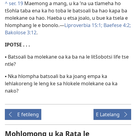
^
ser. 19
Maemong a mang, u ka ’na ua tlameha ho
tšohla taba ena ka ho toba le batsoali ba hao kapa ba
molekane oa hao. Haeba u etsa joalo, u bue ka tsela e
hlomphang le e bonolo.—
Liproverbia 15:1;
Baefese 4:2;
Bakolose 3:12
.
IPOTSE . . .
▪ Batsoali ba molekane oa ka ba na le litšobotsi life tse
ntle?
▪ Nka hlompha batsoali ba ka joang empa ka
lehlakoreng le leng ke sa hlokele molekane oa ka
nako?
E fetileng
E Latelang
Mohlomong u ka Rata le