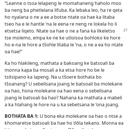
“Leanne o tsoa lelapeng le momahaneng haholo moo
ba neng ba phetlelana lifuba. Ka lebaka leo, ha re qeta
ho nyalana o ne a ee a botse ntate oa hae ka litaba
tseo ha e le hantle ’na le eena re neng re lokela ho li
etsetsa liqeto. Ntate
oa hae o ne a fana ka likeletso
tse molemo, empa ke ne ke utloisoa bohloko ke hore
ho e-na le hore a tšohle litaba le ’na, o ne a ea ho ntate
oa hae!”
Ka ho hlakileng, mathata a bakoang ke batsoali ba
monna kapa ba mosali a ka etsa hore ho be le
tsitsipano ka lapeng. Na u tšoere bothata bo
tšoanang? U sebelisana joang le batsoali ba molekane
oa hao, hona molekane oa hao eena o sebelisana
joang le batsoali ba hao? Nahana ka mathata a mabeli
a ka hlahang le hore na u ka sebetsana le ’ona joang.
BOTHATA BA 1:
U bona eka molekane oa hao o ntse a
khomaretse batsoali ba hae ho tlōla tekano. Monna ea