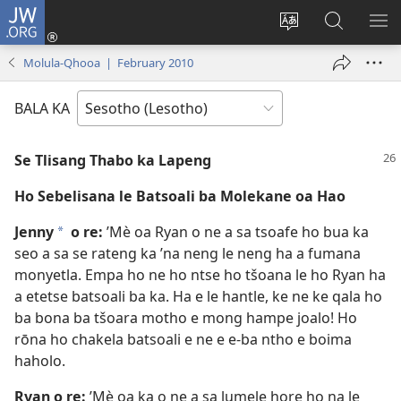
JW.ORG
Kena
(opens
Fetola
Batla
HL
new
puo
JW.ORG/S
ME
Molula-Qhooa | February 2010
window)
BALA KA
Se Tlisang Thabo ka Lapeng
Ho Sebelisana le Batsoali ba Molekane oa Hao
Jenny
o re:
’Mè oa Ryan o ne a sa tsoafe ho bua ka
*
seo a sa se rateng ka ’na neng le neng ha a fumana
monyetla. Empa ho ne ho ntse ho tšoana le ho Ryan ha
a etetse batsoali ba ka. Ha e le hantle, ke ne ke qala ho
ba bona ba tšoara motho e mong hampe joalo! Ho
rōna ho chakela batsoali e ne e e-ba ntho e boima
haholo.
Ryan o re:
’Mè oa ka o ne a sa lumele hore ho na le