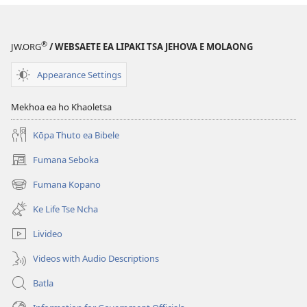
lingoliloeng
tse
Inthaneteng
®
JW.ORG
/ WEBSAETE EA LIPAKI TSA JEHOVA E MOLAONG
MOLULA-
QHOOA
Appearance Settings
February 2010
Mekhoa ea ho Khaoletsa
Kōpa Thuto ea Bibele
Fumana Seboka
(opens
new
Fumana Kopano
(opens
window)
new
Ke Life Tse Ncha
window)
Livideo
Videos with Audio Descriptions
Batla