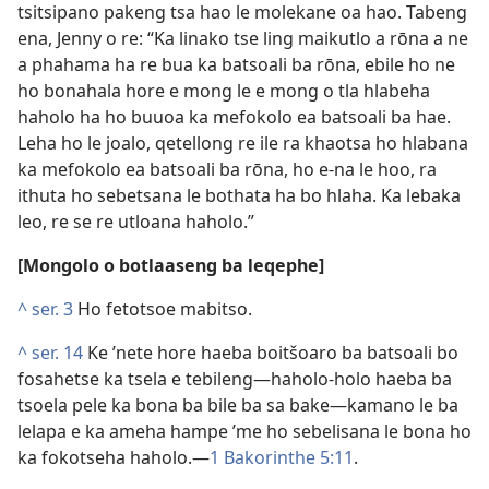
tsitsipano pakeng tsa hao le molekane oa hao. Tabeng
ena, Jenny o re: “Ka linako tse ling maikutlo a rōna a ne
a phahama ha re bua ka batsoali ba rōna, ebile ho ne
ho bonahala hore e mong le e mong o tla hlabeha
haholo ha ho buuoa ka mefokolo ea batsoali ba hae.
Leha ho le joalo, qetellong re ile ra khaotsa ho hlabana
ka mefokolo ea batsoali ba rōna, ho e-na le hoo, ra
ithuta ho sebetsana le bothata ha bo hlaha. Ka lebaka
leo, re se re utloana haholo.”
[Mongolo o botlaaseng ba leqephe]
^
ser. 3
Ho fetotsoe mabitso.
^
ser. 14
Ke ’nete hore haeba boitšoaro ba batsoali bo
fosahetse ka tsela e tebileng—haholo-holo haeba ba
tsoela pele ka bona ba bile ba sa bake—kamano le ba
lelapa e ka ameha hampe ’me ho sebelisana le bona ho
ka fokotseha haholo.—
1 Bakorinthe 5:11
.