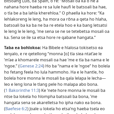
bitsoang Luis, oa Spain, o re: “Mosali oa ka o ne a
nahana hore haeba re sa lule haufi le batsoali ba hae,
o tla be a ba lahla kherehloa.” O phaella ka hore: “Ka
lehlakoreng le leng, ha mora oa rōna a qeta ho hlaha,
batsoali ba ka ba ne ba re etela hoo e ka bang letsatsi
le leng le le leng, ’me sena se ne se tetebetsa mosali oa
ka. Sena se ile sa etsa hore re qabane hangata.”
Taba ea bohlokoa:
Ha Bibele e hlalosa tokisetso ea
lenyalo, e re qetellong “monna [o] tla siea ntat’ae le
’m’ae a khomarele mosali oa hae ’me e tla ba nama e le
’ngoe.” (
Genese 2:24
) Ho ba “nama e le ’ngoe” ho bolela
ho fetang feela ho lula hammoho. Ha e le hantle, ho
bolela hore monna le mosali ba qala lelapa le lecha—
leo e leng lona le tlang pele ho malapa abo bona.
(
1 Bakorinthe 11:3
) Ke ’nete hore monna le mosali ba
ntse ba lokela ho hlompha batsoali ba bona, ’me
hangata sena se akarelletsa ho ipha nako ea bona.
(
Baefese 6:2
) Joale u lokela ho etsa’ng haeba tsela eo