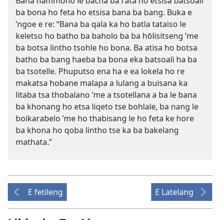
Bana hammoho le bacha ba rata ho etsisa batsoali
ba bona ho feta ho etsisa bana ba bang. Buka e
’ngoe e re: “Bana ba qala ka ho batla tataiso le
keletso ho batho ba baholo ba ba hōlisitseng ’me
ba botsa lintho tsohle ho bona. Ba atisa ho botsa
batho ba bang haeba ba bona eka batsoali ha ba
ba tsotelle. Phuputso ena ha e ea lokela ho re
makatsa hobane malapa a lulang a buisana ka
litaba tsa thobalano ’me a tsotellana a ba le bana
ba khonang ho etsa liqeto tse bohlale, ba nang le
boikarabelo ’me ho thabisang le ho feta ke hore
ba khona ho qoba lintho tse ka ba bakelang
mathata.”
E fetileng
E Latelang