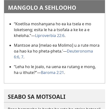
MANGOLO A SEHLOOHO
“Koetlisa moshanyana ho ea ka tsela e mo
loketseng; esita le ha a tsofala a ke ke a e
kheloha.”
—
Liproverbia 22:6
.
Mantsoe ana [melao ea Molimo] u a rute mora
oa hao ka ho pheta-pheta.’
—
Deuteronoma
6:6, 7
.
“Leha ho le joalo, na uena ea rutang e mong,
ha u ithute?”
—
Baroma 2:21
.
SEABO SA MOTSOALI