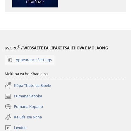
lingoliloeng
tse
Inthaneteng
TSOHA!
Na
Ehlile
Jesu
®
JW.ORG
/ WEBSAETE EA LIPAKI TSA JEHOVA E MOLAONG
o
Kile
Appearance Settings
a
Phela
Mekhoa ea ho Khaoletsa
Lefatšeng?
Kōpa Thuto ea Bibele
Fumana Seboka
(opens
new
Fumana Kopano
(opens
window)
new
Ke Life Tse Ncha
window)
Livideo