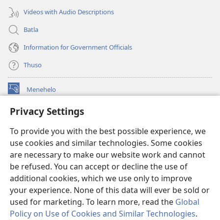
Videos with Audio Descriptions
Batla
Information for Government Officials
Thuso
Menehelo
(opens
new
Privacy Settings
window)
Watchtower ONLINE LIBRARY
(opens
To provide you with the best possible experience, we
new
®
JW Hub
window)
use cookies and similar technologies. Some cookies
(opens
new
are necessary to make our website work and cannot
Lenaneo la
JW Library
window)
be refused. You can accept or decline the use of
additional cookies, which we use only to improve
Watchtower Library
your experience. None of this data will ever be sold or
used for marketing. To learn more, read the
Global
Policy on Use of Cookies and Similar Technologies
.