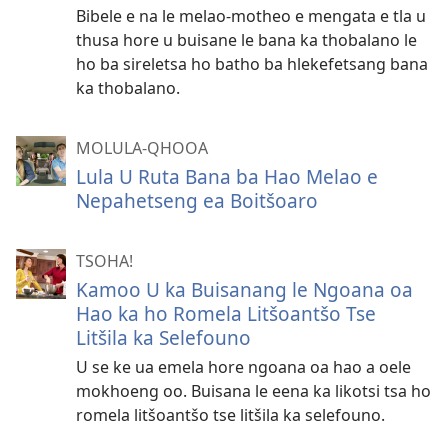
Bibele e na le melao-motheo e mengata e tla u
thusa hore u buisane le bana ka thobalano le
ho ba sireletsa ho batho ba hlekefetsang bana
ka thobalano.
MOLULA-QHOOA
Lula U Ruta Bana ba Hao Melao e
Nepahetseng ea Boitšoaro
TSOHA!
Kamoo U ka Buisanang le Ngoana oa
Hao ka ho Romela Litšoantšo Tse
Litšila ka Selefouno
U se ke ua emela hore ngoana oa hao a oele
mokhoeng oo. Buisana le eena ka likotsi tsa ho
romela litšoantšo tse litšila ka selefouno.