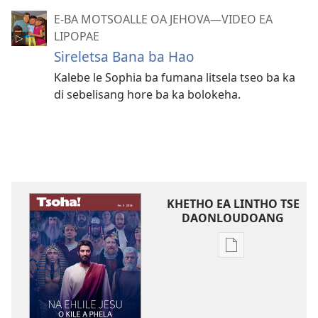
E-BA MOTSOALLE OA JEHOVA​—VIDEO EA
LIPOPAE
Sireletsa Bana ba Hao
Kalebe le Sophia ba fumana litsela tseo ba ka
di sebelisang hore ba ka bolokeha.
KHETHO EA LINTHO TSE
DAONLOUDOANG
Khetho
ea
ho
kopitsa