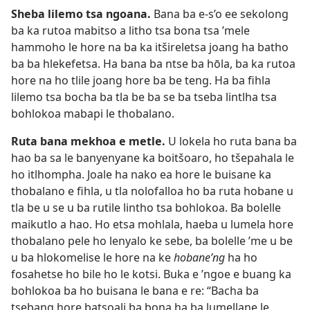
Sheba lilemo tsa ngoana.
Bana ba e-s’o ee sekolong
ba ka rutoa mabitso a litho tsa bona tsa ’mele
hammoho le hore na ba ka itšireletsa joang ha batho
ba ba hlekefetsa. Ha bana ba ntse ba hōla, ba ka rutoa
hore na ho tlile joang hore ba be teng. Ha ba fihla
lilemo tsa bocha ba tla be ba se ba tseba lintlha tsa
bohlokoa mabapi le thobalano.
Ruta bana mekhoa e metle.
U lokela ho ruta bana ba
hao ba sa le banyenyane ka boitšoaro, ho tšepahala le
ho itlhompha. Joale ha nako ea hore le buisane ka
thobalano e fihla, u tla nolofalloa ho ba ruta hobane u
tla be u se u ba rutile lintho tsa bohlokoa. Ba bolelle
maikutlo a hao. Ho etsa mohlala, haeba u lumela hore
thobalano pele ho lenyalo ke sebe, ba bolelle ’me u be
u ba hlokomelise le hore na ke
hobane’ng
ha ho
fosahetse ho bile ho le kotsi. Buka e ’ngoe e buang ka
bohlokoa ba ho buisana le bana e re: “Bacha ba
tsebang hore batsoali ba bona ha ba lumellane le