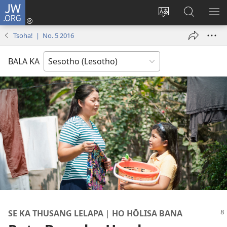
JW.ORG
Kena
(opens
Fetola
Batla
HL
new
puo
JW.ORG/S
ME
Tsoha! | No. 5 2016
window)
BALA KA
SE KA THUSANG LELAPA
|
HO HŌLISA BANA