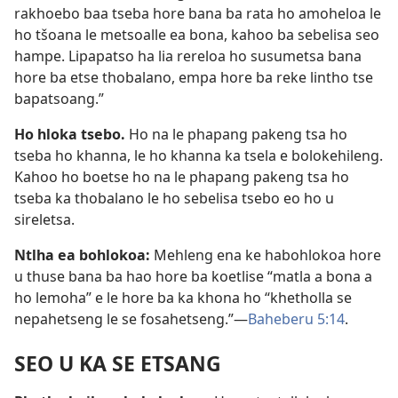
rakhoebo baa tseba hore bana ba rata ho amoheloa le
ho tšoana le metsoalle ea bona, kahoo ba sebelisa seo
hampe. Lipapatso ha lia rereloa ho susumetsa bana
hore ba etse thobalano, empa hore ba reke lintho tse
bapatsoang.”
Ho hloka tsebo.
Ho na le phapang pakeng tsa ho
tseba ho khanna, le ho khanna ka tsela e bolokehileng.
Kahoo ho boetse ho na le phapang pakeng tsa ho
tseba ka thobalano le ho sebelisa tsebo eo ho u
sireletsa.
Ntlha ea bohlokoa:
Mehleng ena ke habohlokoa hore
u thuse bana ba hao hore ba koetlise “matla a bona a
ho lemoha” e le hore ba ka khona ho “khetholla se
nepahetseng le se fosahetseng.”
—
Baheberu 5:14
.
SEO U KA SE ETSANG