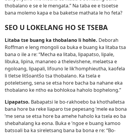
thobalano e se e le mengata.” Na taba ee e tsoetse
bana molemo kapa e ba baketse mathata le ho feta?
SEO U LOKELANG HO SE TSEBA
Litaba tse buang ka thobalano li hohle.
Deborah
Roffman e leng mongoli oa buka e buang ka litaba tsa
bana o ile a re: “Mecha ea litaba, lipapatso, lipale,
libuka, lipina, mananeo a thelevishene, melaetsa e
ngoloang, lipapali, lifouno le lik’homphieutha, kaofela
li tletse litšoantšo tsa thobalano. Ka tsela e
poteletseng, sena se etsa hore bacha ba nahane eka
thobalano ke ntho ea bohlokoa haholo bophelong.”
Lipapatso.
Babapatsi le bo-rakhoebo ba khothalletsa
bana hore ba reke liaparo tse pepesang ’mele ea bona
’me sena se etsa hore ba amehe haholo ka tsela eo ba
shebahalang ka eona. Buka e ’ngoe e buang kamoo
batsoali ba ka sireletsang bana ba bona e re: “Bo-