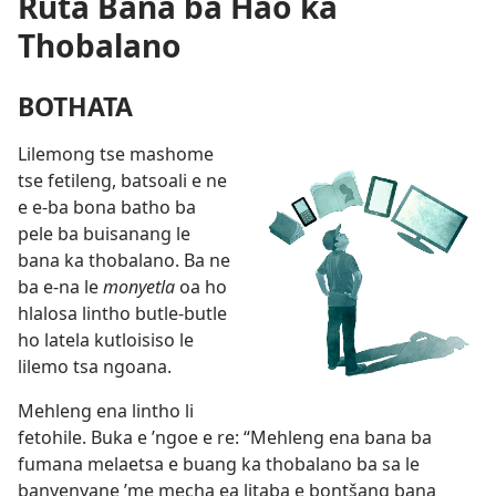
Ruta Bana ba Hao ka
Thobalano
BOTHATA
Lilemong tse mashome
tse fetileng, batsoali e ne
e e-ba bona batho ba
pele ba buisanang le
bana ka thobalano. Ba ne
ba e-na le
monyetla
oa ho
hlalosa lintho butle-butle
ho latela kutloisiso le
lilemo tsa ngoana.
Mehleng ena lintho li
fetohile. Buka e ’ngoe e re: “Mehleng ena bana ba
fumana melaetsa e buang ka thobalano ba sa le
banyenyane ’me mecha ea litaba e bontšang bana