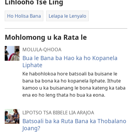
Lihlooho Tse Ling
Ho Holisa Bana
Lelapa le Lenyalo
Mohlomong u ka Rata le
MOLULA-QHOOA
Bua le Bana ba Hao ka ho Kopanela
Liphate
Ke habohlokoa hore batsoali ba buisane le
bana ba bona ka ho kopanela liphate. Ithute
kamoo u ka buisanang le bona kateng ka taba
ena eo ho leng thata ho bua ka eona.
LIPOTSO TSA BIBELE LIA ARAJOA
Batsoali ba ka Ruta Bana ka Thobalano
Joang?