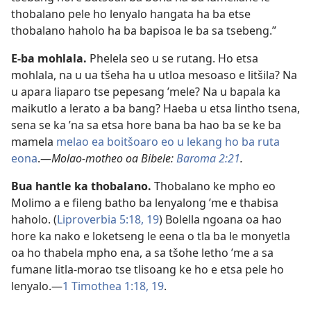
thobalano pele ho lenyalo hangata ha ba etse
thobalano haholo ha ba bapisoa le ba sa tsebeng.”
E-ba mohlala.
Phelela seo u se rutang. Ho etsa
mohlala, na u ua tšeha ha u utloa mesoaso e litšila? Na
u apara liaparo tse pepesang ’mele? Na u bapala ka
maikutlo a lerato a ba bang? Haeba u etsa lintho tsena,
sena se ka ’na sa etsa hore bana ba hao ba se ke ba
mamela
melao ea boitšoaro eo u lekang ho ba ruta
eona
.
—
Molao-motheo oa Bibele:
Baroma 2:21
.
Bua hantle ka thobalano.
Thobalano ke mpho eo
Molimo a e fileng batho ba lenyalong ’me e thabisa
haholo. (
Liproverbia 5:
18, 19
) Bolella ngoana oa hao
hore ka nako e loketseng le eena o tla ba le monyetla
oa ho thabela mpho ena, a sa tšohe letho ’me a sa
fumane litla-morao tse tlisoang ke ho e etsa pele ho
lenyalo.
—
1 Timothea 1:18, 19
.