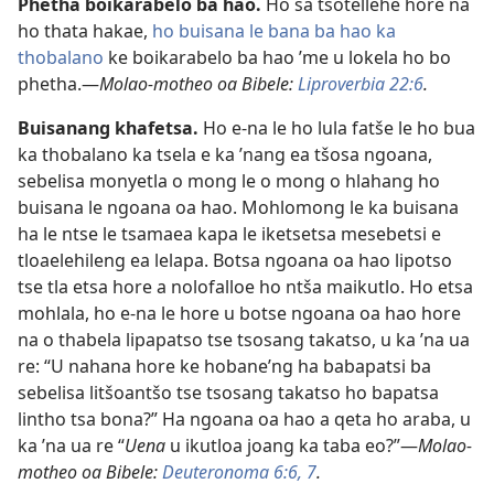
Phetha boikarabelo ba hao.
Ho sa tsotellehe hore na
ho thata hakae,
ho buisana le bana ba hao ka
thobalano
ke boikarabelo ba hao ’me u lokela ho bo
phetha.
—
Molao-motheo oa Bibele:
Liproverbia 22:6
.
Buisanang khafetsa.
Ho e-na le ho lula fatše le ho bua
ka thobalano ka tsela e ka ’nang ea tšosa ngoana,
sebelisa monyetla o mong le o mong o hlahang ho
buisana le ngoana oa hao. Mohlomong le ka buisana
ha le ntse le tsamaea kapa le iketsetsa mesebetsi e
tloaelehileng ea lelapa. Botsa ngoana oa hao lipotso
tse tla etsa hore a nolofalloe ho ntša maikutlo. Ho etsa
mohlala, ho e-na le hore u botse ngoana oa hao hore
na o thabela lipapatso tse tsosang takatso, u ka ’na ua
re: “U nahana hore ke hobane’ng ha babapatsi ba
sebelisa litšoantšo tse tsosang takatso ho bapatsa
lintho tsa bona?” Ha ngoana oa hao a qeta ho araba, u
ka ’na ua re “
Uena
u ikutloa joang ka taba eo?”
—
Molao-
motheo oa Bibele:
Deuteronoma 6:6, 7
.