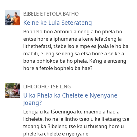
BIBELE E FETOLA BATHO
Ke ne ke Lula Seterateng
Bophelo boo Antonio a neng a bo phela bo
entse hore a iphumane a kene lefatšeng la
lithethefatsi, tšebeliso e mpe ea joala le ho ba
mabifi, e leng se ileng sa etsa hore a se ke a
bona bohlokoa ba ho phela. Ke’ng e entseng
hore a fetole bophelo ba hae?
LIHLOOHO TSE LING
U ka Phela ka Chelete e Nyenyane
Joang?
Lehoja u ka tšoenngoa ke maemo a hao a
lichelete, ho na le lintho tseo u ka li etsang tse
tsoang ka Bibeleng tse ka u thusang hore u
phele ka chelete e nyenyane.