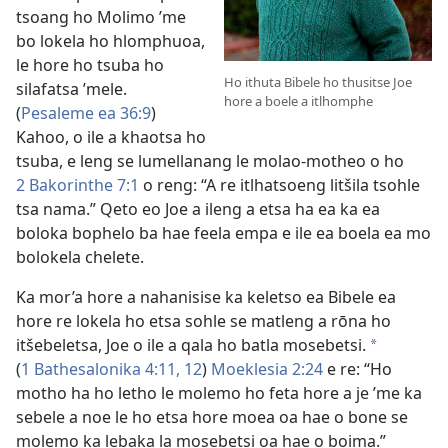
tsoang ho Molimo ’me
bo lokela ho hlomphuoa,
le hore ho tsuba ho
Ho ithuta Bibele ho thusitse Joe
silafatsa ’mele.
hore a boele a itlhomphe
(
Pesaleme ea 36:9
)
Kahoo, o ile a khaotsa ho
tsuba, e leng se lumellanang le molao-motheo o ho
2 Bakorinthe 7:1
o reng: “A re itlhatsoeng litšila tsohle
tsa nama.” Qeto eo Joe a ileng a etsa ha ea ka ea
boloka bophelo ba hae feela empa e ile ea boela ea mo
bolokela chelete.
Ka mor’a hore a nahanisise ka keletso ea Bibele ea
hore re lokela ho etsa sohle se matleng a rōna ho
itšebeletsa, Joe o ile a qala ho batla mosebetsi.
*
(
1 Bathesalonika 4:11, 12
)
Moeklesia 2:24
e re: “Ho
motho ha ho letho le molemo ho feta hore a je ’me ka
sebele a noe le ho etsa hore moea oa hae o bone se
molemo ka lebaka la mosebetsi oa hae o boima.”