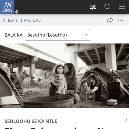
JW.ORG
Kena
(opens
Fetola
Batla
HL
new
puo
JW.ORG/S
ME
Tsoha! | May 2015
window)
BALA KA
SEHLOOHO SE KA NTLE