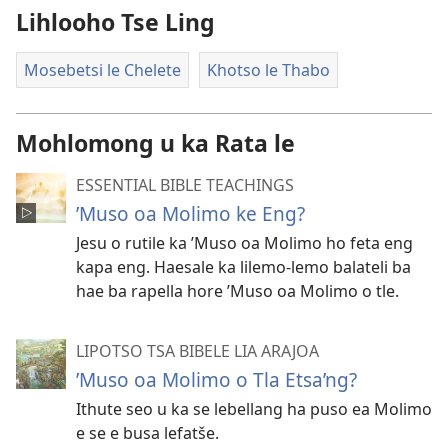
Lihlooho Tse Ling
Mosebetsi le Chelete
Khotso le Thabo
Mohlomong u ka Rata le
ESSENTIAL BIBLE TEACHINGS
’Muso oa Molimo ke Eng?
Jesu o rutile ka ’Muso oa Molimo ho feta eng
kapa eng. Haesale ka lilemo-lemo balateli ba
hae ba rapella hore ’Muso oa Molimo o tle.
LIPOTSO TSA BIBELE LIA ARAJOA
ʼMuso oa Molimo o Tla Etsa’ng?
Ithute seo u ka se lebellang ha puso ea Molimo
e se e busa lefatše.