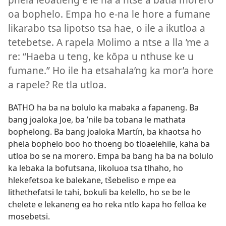
oa bophelo. Empa ho e-na le hore a fumane
likarabo tsa lipotso tsa hae, o ile a ikutloa a
tetebetse. A rapela Molimo a ntse a lla ’me a
re: “Haeba u teng, ke kōpa u nthuse ke u
fumane.” Ho ile ha etsahala’ng ka mor’a hore
a rapele? Re tla utloa.
BATHO ha ba na bolulo ka mabaka a fapaneng. Ba
bang joaloka Joe, ba ’nile ba tobana le mathata
bophelong. Ba bang joaloka Martín, ba khaotsa ho
phela bophelo boo ho thoeng bo tloaelehile, kaha ba
utloa bo se na morero. Empa ba bang ha ba na bolulo
ka lebaka la bofutsana, likoluoa tsa tlhaho, ho
hlekefetsoa ke balekane, tšebeliso e mpe ea
lithethefatsi le tahi, bokuli ba kelello, ho se be le
chelete e lekaneng ea ho reka ntlo kapa ho felloa ke
mosebetsi.