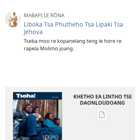
MABAPI LE RŌNA
Liboka Tsa Phutheho Tsa Lipaki Tsa
Jehova
Tseba moo re kopanelang teng le hore re
rapela Molimo joang.
KHETHO EA LINTHO TSE
DAONLOUDOANG
Khetho
ea
ho