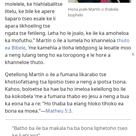
molelele, ke hlahlabalitse
Hona joale Martín o thabela
litelu, ke bile ke apere
bophelo
liaparo tseo esale ke li
apara likhoeling tse
ngata tse fetileng. Leha ho le joalo, ke ile ka amoheloa
ka mofuthu.” Martín o ile a lumela ho khanneloa
thuto
ea Bibele
, ’me kamehla a tloha lebōpong la leoatle moo
a
neng lulang teng ho ea toropong e le hore a
khanneloe thuto.
Qetellong Martín o ile a fumana likarabo tse
khotsofatsang tsa lipotso tseo a neng a ipotsa tsona.
Kahoo, boloetse ba hae ba ho imeloa kelellong bo ile
ba kokobela ’me a fumana thabo eo Jesu a neng a bua
ka eona ha a re: “Ho thaba ba elang hloko tlhoko ea
bona ea moea.”—
Matheu 5:3
.
“Batho ba ile ba makala ha ba bona liphetoho tseo
ke li etsang”