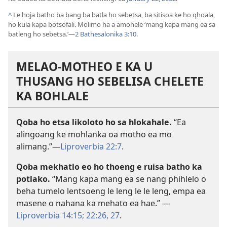
^
Le hoja batho ba bang ba batla ho sebetsa, ba sitisoa ke ho qhoala,
ho kula kapa botsofali. Molimo ha a amohele ‘mang kapa mang ea sa
batleng ho sebetsa.’—
2 Bathesalonika 3:10
.
MELAO-MOTHEO E KA U
THUSANG HO SEBELISA CHELETE
KA BOHLALE
Qoba ho etsa likoloto ho sa hlokahale.
“Ea
alingoang ke mohlanka oa motho ea mo
alimang.”—
Liproverbia 22:7
.
Qoba mekhatlo eo ho thoeng e ruisa batho ka
potlako.
“Mang kapa mang ea se nang phihlelo o
beha tumelo lentsoeng le leng le le leng, empa ea
masene o nahana ka mehato ea hae.” —
Liproverbia 14:15;
22:26, 27
.