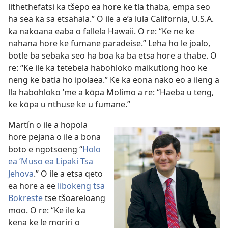
lithethefatsi ka tšepo ea hore ke tla thaba, empa seo
ha sea ka sa etsahala.” O ile a e’a lula California, U.S.A.
ka nakoana eaba o fallela Hawaii. O re: “Ke ne ke
nahana hore ke fumane paradeise.” Leha ho le joalo,
botle ba sebaka seo ha boa ka ba etsa hore a thabe. O
re: “Ke ile ka tetebela habohloko maikutlong hoo ke
neng ke batla ho ipolaea.” Ke ka eona nako eo a ileng a
lla habohloko ’me a kōpa Molimo a re: “Haeba u teng,
ke kōpa u nthuse ke u fumane.”
Martín o ile a hopola
hore pejana o ile a bona
boto e ngotsoeng “
Holo
ea ’Muso ea Lipaki Tsa
Jehova
.” O ile a etsa qeto
ea hore a ee
libokeng tsa
Bokreste
tse tšoareloang
moo. O re: “Ke ile ka
kena ke le moriri o