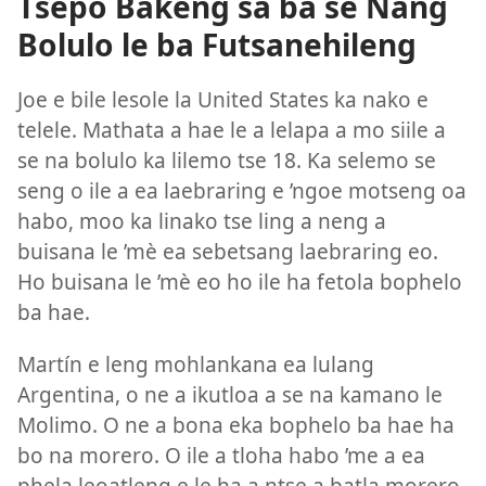
Tšepo Bakeng sa ba se Nang
Bolulo le ba Futsanehileng
Joe e bile lesole la United States ka nako e
telele. Mathata a hae le a lelapa a mo siile a
se na bolulo ka lilemo tse 18. Ka selemo se
seng o ile a ea laebraring e ’ngoe motseng oa
habo, moo ka linako tse ling a neng a
buisana le ’mè ea sebetsang laebraring eo.
Ho buisana le ’mè eo ho ile ha fetola bophelo
ba hae.
Martín e leng mohlankana ea lulang
Argentina, o ne a ikutloa a se na kamano le
Molimo. O ne a bona eka bophelo ba hae ha
bo na morero. O ile a tloha habo ’me a ea
phela leoatleng e le ha a ntse a batla morero