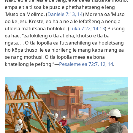
Nako eo e tla fela e be teng, e ke ke ea tlisoa ke motho,
empa e tla tlisoa ke puso e phethahetseng e leng
’Muso oa Molimo. (
Daniele 7:13, 14
) Morena oa ’Muso
oo ke Jesu Kreste, eo ha a ne a le lefatšeng a neng a
utloela mafutsana bohloko. (
Luka 7:22;
14:13
) Pusong
ea hae, “ea lokileng o tla atleha, khotso e tla ba
ngata. . . O tla lopolla ea futsanehileng ea hoeletsang
ho kōpa thuso, le ea hlorileng le mang kapa mang ea
se nang mothusi. O tla lopolla meea ea bona
khatellong le pefong.”—
Pesaleme ea 72:7,
12,
14
.