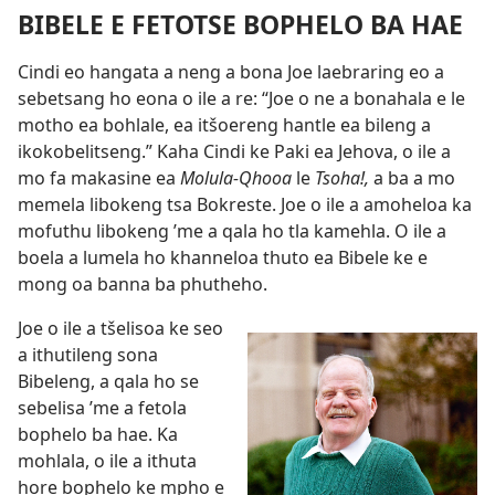
BIBELE E FETOTSE BOPHELO BA HAE
Cindi eo hangata a neng a bona Joe laebraring eo a
sebetsang ho eona o ile a re: “Joe o ne a bonahala e le
motho ea bohlale, ea itšoereng hantle ea bileng a
ikokobelitseng.” Kaha Cindi ke Paki ea Jehova, o ile a
mo fa makasine ea
Molula-Qhooa
le
Tsoha!,
a ba a mo
memela libokeng tsa Bokreste. Joe o ile a amoheloa ka
mofuthu libokeng ’me a qala ho tla kamehla. O ile a
boela a lumela ho khanneloa thuto ea Bibele ke e
mong oa banna ba phutheho.
Joe o ile a tšelisoa ke seo
a ithutileng sona
Bibeleng, a qala ho se
sebelisa ’me a fetola
bophelo ba hae. Ka
mohlala, o ile a ithuta
hore bophelo ke mpho e