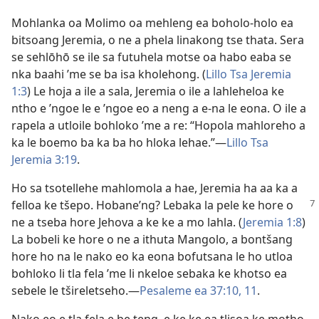
Mohlanka oa Molimo oa mehleng ea boholo-holo ea
bitsoang Jeremia, o ne a phela linakong tse thata. Sera
se sehlōhō se ile sa futuhela motse oa habo eaba se
nka baahi ’me se ba isa kholehong. (
Lillo Tsa Jeremia
1:3
) Le hoja a ile a sala, Jeremia o ile a lahleheloa ke
ntho e ’ngoe le e ’ngoe eo a neng a e-na le eona. O ile a
rapela a utloile bohloko ’me a re: “Hopola mahloreho a
ka le boemo ba ka ba ho hloka lehae.”—
Lillo Tsa
Jeremia 3:19
.
Ho sa tsotellehe mahlomola a hae, Jeremia ha aa ka a
felloa ke tšepo. Hobane’ng?
Lebaka la pele ke hore o
ne a tseba hore Jehova a ke ke a mo lahla. (
Jeremia 1:8
)
La bobeli ke hore o ne a ithuta Mangolo, a bontšang
hore ho na le nako eo ka eona bofutsana le ho utloa
bohloko li tla fela ’me li nkeloe sebaka ke khotso ea
sebele le tšireletseho.—
Pesaleme ea 37:10, 11
.