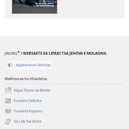
kopitsa
lingoliloeng
tse
Inthaneteng
TSOHA!
Tšepo
Bakeng
sa
®
JW.ORG
/ WEBSAETE EA LIPAKI TSA JEHOVA E MOLAONG
ba
se
Appearance Settings
Nang
Bolulo
Mekhoa ea ho Khaoletsa
le
ba
Kōpa Thuto ea Bibele
Futsanehileng
Fumana Seboka
(opens
new
Fumana Kopano
(opens
window)
new
Ke Life Tse Ncha
window)