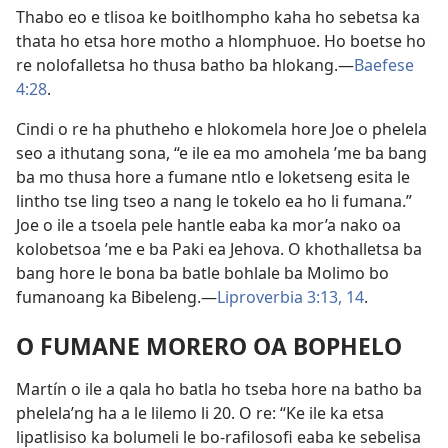
Thabo eo e tlisoa ke boitlhompho kaha ho sebetsa ka
thata ho etsa hore motho a hlomphuoe. Ho boetse ho
re nolofalletsa ho thusa batho ba hlokang.—
Baefese
4:28
.
Cindi o re ha phutheho e hlokomela hore Joe o phelela
seo a ithutang sona, “e ile ea mo amohela ’me ba bang
ba mo thusa hore a fumane ntlo e loketseng esita le
lintho tse ling tseo a nang le tokelo ea ho li fumana.”
Joe o ile a tsoela pele hantle eaba ka mor’a nako oa
kolobetsoa ’me e ba Paki ea Jehova. O khothalletsa ba
bang hore le bona ba batle bohlale ba Molimo bo
fumanoang ka Bibeleng.—
Liproverbia 3:13, 14
.
O FUMANE MORERO OA BOPHELO
Martín o ile a qala ho batla ho tseba hore na batho ba
phelela’ng ha a le lilemo li 20. O re: “Ke ile ka etsa
lipatlisiso ka bolumeli le bo-rafilosofi eaba ke sebelisa