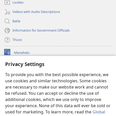
Livideo
Videos with Audio Descriptions
Batla
Information for Government Officials
Thuso
Menehelo
(opens
new
Privacy Settings
window)
Watchtower ONLINE LIBRARY
(opens
To provide you with the best possible experience, we
new
®
JW Hub
window)
use cookies and similar technologies. Some cookies
(opens
new
are necessary to make our website work and cannot
Lenaneo la
JW Library
window)
be refused. You can accept or decline the use of
additional cookies, which we use only to improve
Watchtower Library
your experience. None of this data will ever be sold or
used for marketing. To learn more, read the
Global