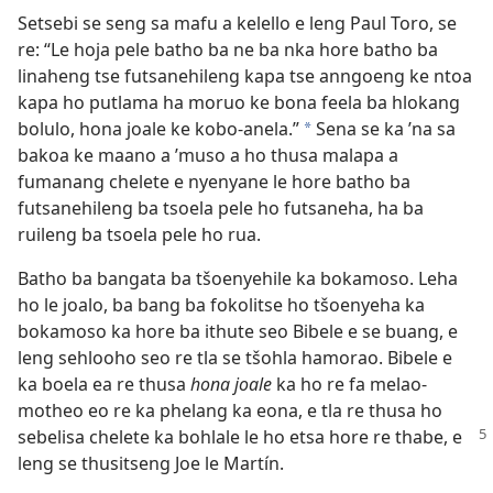
Setsebi se seng sa mafu a kelello e leng Paul Toro, se
re: “Le hoja pele batho ba ne ba nka hore batho ba
linaheng tse futsanehileng kapa tse anngoeng ke ntoa
kapa ho putlama ha moruo ke bona feela ba hlokang
bolulo, hona joale ke kobo-anela.”
Sena se ka ’na sa
*
bakoa ke maano a ’muso a ho thusa malapa a
fumanang chelete e nyenyane le hore batho ba
futsanehileng ba tsoela pele ho futsaneha, ha ba
ruileng ba tsoela pele ho rua.
Batho ba bangata ba tšoenyehile ka bokamoso. Leha
ho le joalo, ba bang ba fokolitse ho tšoenyeha ka
bokamoso ka hore ba ithute seo Bibele e se buang, e
leng sehlooho seo re tla se tšohla hamorao. Bibele e
ka boela ea re thusa
hona joale
ka ho re fa melao-
motheo eo re ka phelang ka eona, e tla re thusa ho
sebelisa chelete ka
bohlale le ho etsa hore re thabe, e
leng se thusitseng Joe le Martín.