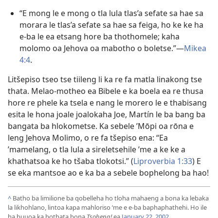
“E mong le e mong o tla lula tlas’a sefate sa hae sa
morara le tlas’a sefate sa hae sa feiga, ho ke ke ha
e-ba le ea etsang hore ba thothomele; kaha
molomo oa Jehova oa mabotho o boletse.”—
Mikea
4:4
.
Litšepiso tseo tse tiileng li ka re fa matla linakong tse
thata. Melao-motheo ea Bibele e ka boela ea re thusa
hore re phele ka tsela e nang le morero le e thabisang
esita le hona joale joalokaha Joe, Martín le ba bang ba
bangata ba hlokometse. Ka sebele ’Mōpi oa rōna e
leng Jehova Molimo, o re fa tšepiso ena: “Ea
’mamelang, o tla lula a sireletsehile ’me a ke ke a
khathatsoa ke ho tšaba tlokotsi.” (
Liproverbia 1:33
) E
se eka mantsoe ao e ka ba a sebele bophelong ba hao!
^
Batho ba limilione ba qobelleha ho tloha mahaeng a bona ka lebaka
la likhohlano, lintoa kapa mahloriso ’me e e-ba baphaphathehi. Ho ile
ha buuoa ka bothata bona
Tsoheng!
ea
January 22, 2002
.