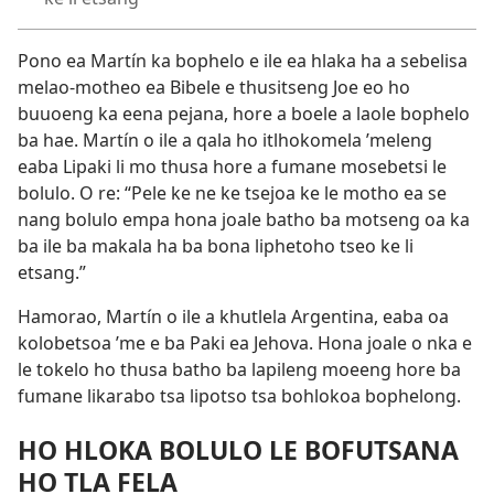
Pono ea Martín ka bophelo e ile ea hlaka ha a sebelisa
melao-motheo ea Bibele e thusitseng Joe eo ho
buuoeng ka eena pejana, hore a boele a laole bophelo
ba hae. Martín o ile a qala ho itlhokomela ’meleng
eaba Lipaki li mo thusa hore a fumane mosebetsi le
bolulo. O re: “Pele ke ne ke tsejoa ke le motho ea se
nang bolulo empa hona joale batho ba motseng oa ka
ba ile ba makala ha ba bona liphetoho tseo ke li
etsang.”
Hamorao, Martín o ile a khutlela Argentina, eaba oa
kolobetsoa ’me e ba Paki ea Jehova. Hona joale o nka e
le tokelo ho thusa batho ba lapileng moeeng hore ba
fumane likarabo tsa lipotso tsa bohlokoa bophelong.
HO HLOKA BOLULO LE BOFUTSANA
HO TLA FELA