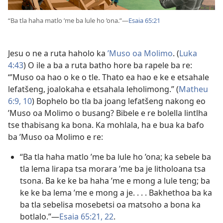
“Ba tla haha matlo ’me ba lule ho ’ona.”—
Esaia 65:21
Jesu o ne a ruta haholo ka
’Muso oa Molimo
. (
Luka
4:43
) O ile a ba a ruta batho hore ba rapele ba re:
“’Muso oa hao o ke o tle. Thato ea hao e ke e etsahale
lefatšeng, joalokaha e etsahala leholimong.” (
Matheu
6:9, 10
) Bophelo bo tla ba joang lefatšeng nakong eo
’Muso oa Molimo o busang? Bibele e re bolella lintlha
tse thabisang ka bona. Ka mohlala, ha e bua ka bafo
ba ’Muso oa Molimo e re:
“Ba tla haha matlo ’me ba lule ho ’ona; ka sebele ba
tla lema lirapa tsa morara ’me ba je litholoana tsa
tsona. Ba ke ke ba haha ’me e mong a lule teng; ba
ke ke ba lema ’me e mong a je. . . . Bakhethoa ba ka
ba tla sebelisa mosebetsi oa matsoho a bona ka
botlalo.”—
Esaia 65:21, 22
.