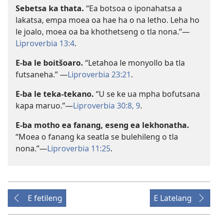
Sebetsa ka thata.
“Ea botsoa o iponahatsa a
lakatsa, empa moea oa hae ha o na letho. Leha ho
le joalo, moea oa ba khothetseng o tla nona.”—
Liproverbia 13:4
.
E-ba le boitšoaro.
“Letahoa le monyollo ba tla
futsaneha.” —
Liproverbia 23:21
.
E-ba le teka-tekano.
“U se ke ua mpha bofutsana
kapa maruo.”—
Liproverbia 30:8, 9
.
E-ba motho ea fanang, eseng ea lekhonatha.
“Moea o fanang ka seatla se bulehileng o tla
nona.”—
Liproverbia 11:25
.
E fetileng
E Latelang