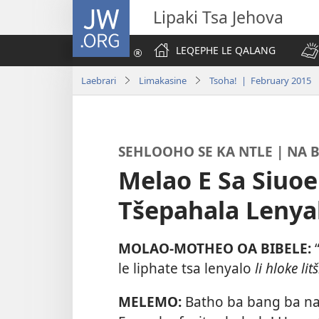
JW.ORG
Lipaki Tsa Jehova
LEQEPHE LE QALANG
Laebrari
Limakasine
Tsoha! | February 2015
SEHLOOHO SE KA NTLE | NA B
Melao E Sa Siu
Tšepahala Lenya
MOLAO-MOTHEO OA BIBELE:
le liphate tsa lenyalo
li hloke litš
MELEMO:
Batho ba bang ba na