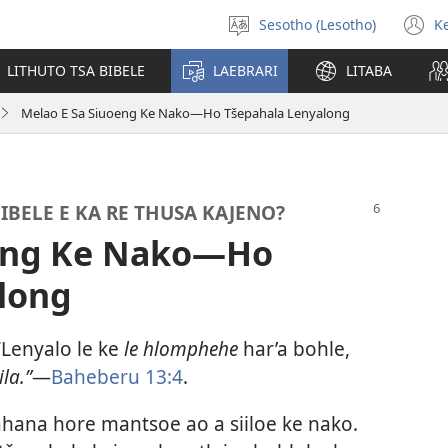
Sesotho (Lesotho)
K
Khetha
(
puo
n
LITHUTO TSA BIBELE
LAEBRARI
LITABA
w
Melao E Sa Siuoeng Ke Nako—Ho Tšepahala Lenyalong
IBELE E KA RE THUSA KAJENO?
oeng Ke Nako—Ho
long
“Lenyalo le ke
le hlomphehe
har’a bohle,
ila.”
—
Baheberu 13:4
.
hana hore mantsoe ao a siiloe ke nako.