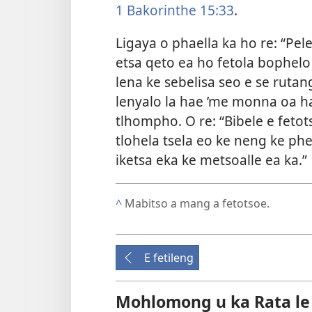
1 Bakorinthe 15:33
.
Ligaya o phaella ka ho re: “Pele 
etsa qeto ea ho fetola bophelo
lena ke sebelisa seo e se rutang.
lenyalo la hae ’me monna oa h
tlhompho. O re: “Bibele e feto
tlohela tsela eo ke neng ke ph
iketsa eka ke metsoalle ea ka.”
^
Mabitso a mang a fetotsoe.
E fetileng
Mohlomong u ka Rata le