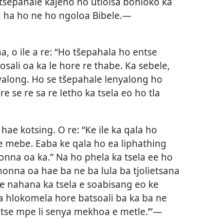
tšepahale kajeno ho utloisa bohloko ka
a ha ho ne ho ngoloa Bibele.—
a, o ile a re: “Ho tšepahala ho entse
sali oa ka le hore re thabe. Ka sebele,
along. Ho se tšepahale lenyalong ho
e se re sa re letho ka tsela eo ho tla
 hae kotsing. O re: “Ke ile ka qala ho
e mebe. Eaba ke qala ho ea liphathing
monna oa ka.” Na ho phela ka tsela ee ho
monna oa hae ba ne ba lula ba tjolietsana
ke nahana ka tsela e soabisang eo ke
ka hlokomela hore batsoali ba ka ba ne
o tse mpe li senya mekhoa e metle.’”—