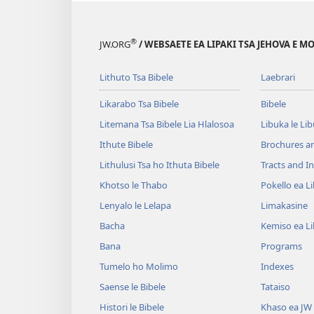
®
JW.ORG
/ WEBSAETE EA LIPAKI TSA JEHOVA E 
Lithuto Tsa Bibele
Laebrari
Likarabo Tsa Bibele
Bibele
Litemana Tsa Bibele Lia Hlalosoa
Libuka le Li
Ithute Bibele
Brochures a
Lithulusi Tsa ho Ithuta Bibele
Tracts and In
Khotso le Thabo
Pokello ea L
Lenyalo le Lelapa
Limakasine
Bacha
Kemiso ea L
Bana
Programs
Tumelo ho Molimo
Indexes
Saense le Bibele
Tataiso
Histori le Bibele
Khaso ea JW