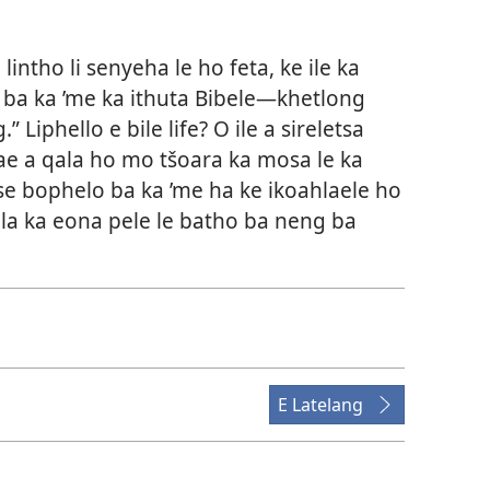
lintho li senyeha le ho feta, ke ile ka
 ba ka ’me ka ithuta Bibele—khetlong
” Liphello e bile life? O ile a sireletsa
ae a qala ho mo tšoara ka mosa le ka
tse bophelo ba ka ’me ha ke ikoahlaele ho
ela ka eona pele le batho ba neng ba
E Latelang