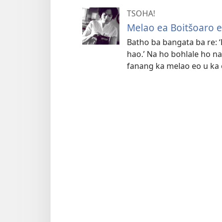
TSOHA!
Melao ea Boitšoaro 
Batho ba bangata ba re: 
hao.’ Na ho bohlale ho n
fanang ka melao eo u ka 