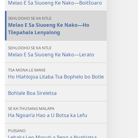
Thusa
Melao E Sa Siuoeng Ke Nako—Boitšoaro
Kajeno?
SEHLOOHO SE KA NTLE
Melao E Sa Siuoeng Ke Nako—Ho
Tšepahala Lenyalong
SEHLOOHO SE KA NTLE
Melao E Sa Siuoeng Ke Nako—Lerato
TSA MONA LE MANE
Ho Hlahlojoa Litaba Tsa Bophelo bo Botle
Bohlale Boa Sireletsa
SE KA THUSANG MALAPA
Ha Ngoan’a Hao a U Botsa ka Lefu
PUISANO
Lebaka Leo Moruti a Ileng a Nyahlatsa