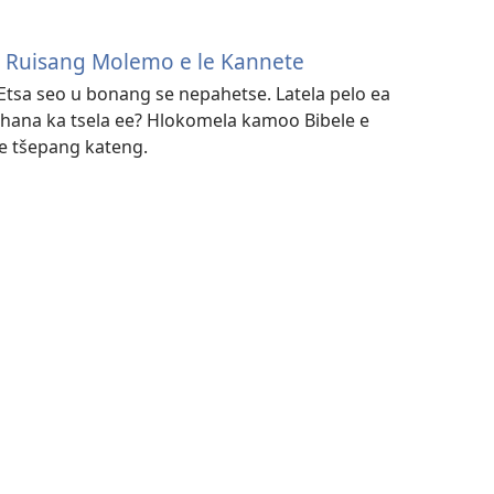
e Ruisang Molemo e le Kannete
‘Etsa seo u bonang se nepahetse. Latela pelo ea
ahana ka tsela ee? Hlokomela kamoo Bibele e
e tšepang kateng.