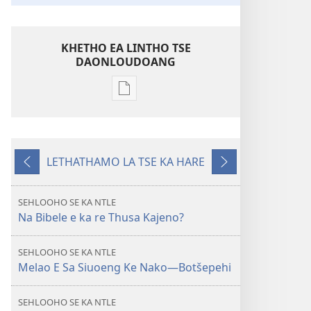
KHETHO EA LINTHO TSE
DAONLOUDOANG
Khetho
ea
ho
kopitsa
LETHATHAMO LA TSE KA HARE
lingoliloeng
E
E
tse
fetileng
Latelang
Inthaneteng
SEHLOOHO SE KA NTLE
TSOHA!
Na Bibele e ka re Thusa Kajeno?
Na
Bibele
SEHLOOHO SE KA NTLE
e
Melao E Sa Siuoeng Ke Nako—Botšepehi
ka
re
SEHLOOHO SE KA NTLE