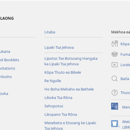
MOLAONG
Litaba
Mekhoa ea
Kōpa 
Lipaki Tsa Jehova
bukana
Fuma
(opens
Lipotso Tse Botsoang Hangata
nd Booklets
new
ka Lipaki Tsa Jehova
Livid
window)
vitations
Kōpa Thuto ea Bibele
ihlooho
Batla
Re Ngolle
Ho Boha Mehaho ea Bethele
Thus
iboka
Liboka Tsa Rōna
Sehopotso
Men
(opens
Likopano Tsa Rōna
new
window)
Watc
Mesebetsi e Etsoang ke Lipaki
(opens
LIBR
Tsa Jehova