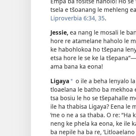
Empa ba fositse haholo! Ho se 
tsela e tšoanang le mehleng e
Liproverbia 6:34, 35
.
Jessie,
ea nang le mosali le ban
hore re atamelane haholo le mo
ke habohlokoa ho tšepana leny
etsa hore le se ke la tšepana”—r
ama bana ka eona!
Ligaya
o ile a beha lenyalo la
*
tloaelana le batho ba mekhoa 
tsa bosiu le ho se tšepahalle 
ile ha thabisa Ligaya? Eena le 
’me o ne a sa thaba. O re: “Ha 
neng ke phela ka eona, ke ile 
ba nepile ha ba re, ‘Litloaelan