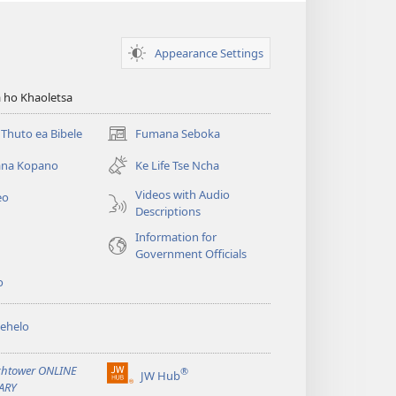
Appearance Settings
 ho Khaoletsa
Thuto ea Bibele
Fumana Seboka
(opens
new
na Kopano
Ke Life Tse Ncha
window)
Videos with Audio
eo
Descriptions
Information for
Government Officials
o
ehelo
htower ONLINE
®
JW Hub
(opens
ARY