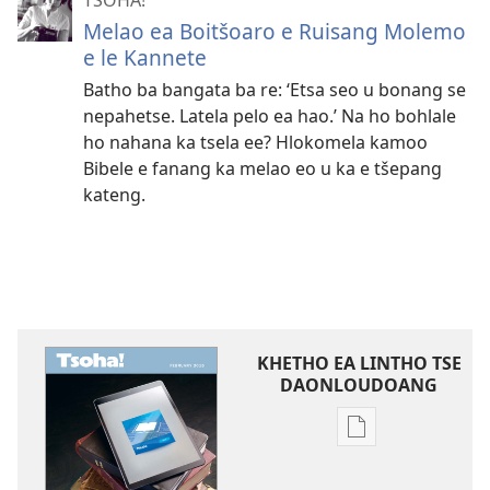
TSOHA!
Melao ea Boitšoaro e Ruisang Molemo
e le Kannete
Batho ba bangata ba re: ‘Etsa seo u bonang se
nepahetse. Latela pelo ea hao.’ Na ho bohlale
ho nahana ka tsela ee? Hlokomela kamoo
Bibele e fanang ka melao eo u ka e tšepang
kateng.
KHETHO EA LINTHO TSE
DAONLOUDOANG
Khetho
ea