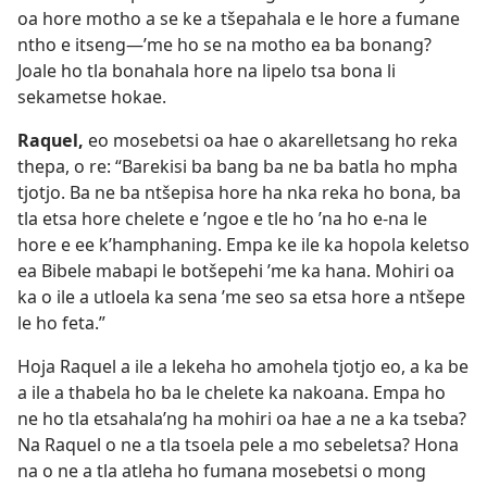
oa hore motho a se ke a tšepahala e le hore a fumane
ntho e itseng—’me ho se na motho ea ba bonang?
Joale ho tla bonahala hore na lipelo tsa bona li
sekametse hokae.
Raquel,
eo mosebetsi oa hae o akarelletsang ho reka
thepa, o re: “Barekisi ba bang ba ne ba batla ho mpha
tjotjo. Ba ne ba ntšepisa hore ha nka reka ho bona, ba
tla etsa hore chelete e ’ngoe e tle ho ’na ho e-na le
hore e ee k’hamphaning. Empa ke ile ka hopola keletso
ea Bibele mabapi le botšepehi ’me ka hana. Mohiri oa
ka o ile a utloela ka sena ’me seo sa etsa hore a ntšepe
le ho feta.”
Hoja Raquel a ile a lekeha ho amohela tjotjo eo, a ka be
a ile a thabela ho ba le chelete ka nakoana. Empa ho
ne ho tla etsahala’ng ha mohiri oa hae a ne a ka tseba?
Na Raquel o ne a tla tsoela pele a mo sebeletsa? Hona
na o ne a tla atleha ho fumana mosebetsi o mong