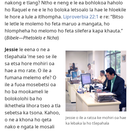
nakong e tlang? Ntho e neng e le ea bohlokoa haholo
ho Raquel e ne e le ho boloka letsoalo la hae le hloekile
le hore a lule a itlhompha.
Liproverbia 22:1
e re: “Bitso
le letle le molemo ho feta maruo a mangata, ho
hlompheha ho melomo ho feta silefera kapa khauta.”
(
Bibele—Phetolelo e Ncha
)
Jessie
le eena o ne a
tšepahala ’me seo se ile
sa etsa hore mohiri oa
hae a mo rate. O ile a
fumana melemo efe? O
ile a fuoa mosebetsi oa
ho ba mookameli le
bolokolohi ba ho
ikhethela lihora tseo a tla
sebetsa ka tsona. Kahoo,
Jessie o ile a ratoa ke mohiri oa hae
o ne a khona ho qeta
ka lebaka la ho tšepahala
nako e ngata le mosali