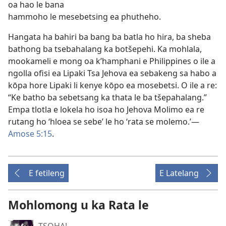
oa hao le bana
hammoho le mesebetsing ea phutheho.
Hangata ha bahiri ba bang ba batla ho hira, ba sheba
bathong ba tsebahalang ka botšepehi. Ka mohlala,
mookameli e mong oa k’hamphani e Philippines o ile a
ngolla ofisi ea Lipaki Tsa Jehova ea sebakeng sa habo a
kōpa hore Lipaki li kenye kōpo ea mosebetsi. O ile a re:
“Ke batho ba sebetsang ka thata le ba tšepahalang.”
Empa tlotla e lokela ho isoa ho Jehova Molimo ea re
rutang ho ‘hloea se sebe’ le ho ‘rata se molemo.’—
Amose 5:15
.
E fetileng
E Latelang
Mohlomong u ka Rata le