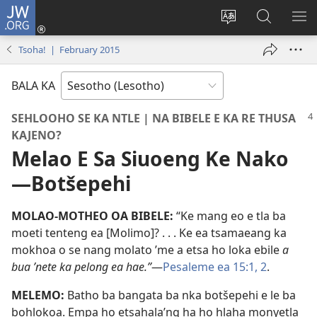
JW.ORG
Kena
(opens
Fetola
Batla
HL
new
puo
JW.ORG/S
ME
Tsoha! | February 2015
window)
BALA KA
SEHLOOHO SE KA NTLE | NA BIBELE E KA RE THUSA
KAJENO?
Melao E Sa Siuoeng Ke Nako
—Botšepehi
MOLAO-MOTHEO OA BIBELE:
“Ke mang eo e tla ba
moeti tenteng ea [Molimo]? . . . Ke ea tsamaeang ka
mokhoa o se nang molato ’me a etsa ho loka ebile
a
bua ’nete ka pelong ea hae.”
—
Pesaleme ea 15:1, 2
.
MELEMO:
Batho ba bangata ba nka botšepehi e le ba
bohlokoa. Empa ho etsahala’ng ha ho hlaha monyetla