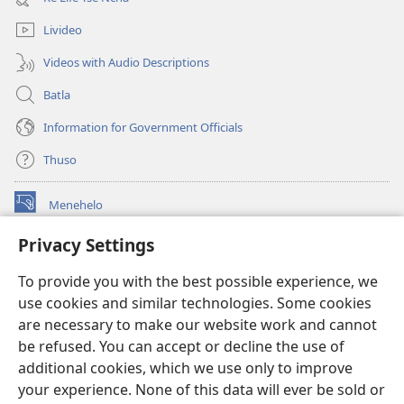
window)
Livideo
Videos with Audio Descriptions
Batla
Information for Government Officials
Thuso
Menehelo
(opens
new
Privacy Settings
window)
Watchtower ONLINE LIBRARY
(opens
To provide you with the best possible experience, we
new
®
JW Hub
window)
use cookies and similar technologies. Some cookies
(opens
new
are necessary to make our website work and cannot
Lenaneo la
JW Library
window)
be refused. You can accept or decline the use of
additional cookies, which we use only to improve
Watchtower Library
your experience. None of this data will ever be sold or