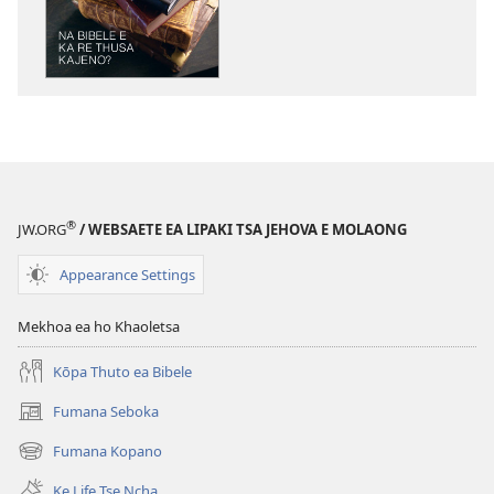
ho
kopitsa
lingoliloeng
tse
Inthaneteng
TSOHA!
Na
Bibele
e
®
JW.ORG
/ WEBSAETE EA LIPAKI TSA JEHOVA E MOLAONG
ka
re
Appearance Settings
Thusa
Kajeno?
Mekhoa ea ho Khaoletsa
Kōpa Thuto ea Bibele
Fumana Seboka
(opens
new
Fumana Kopano
(opens
window)
new
Ke Life Tse Ncha