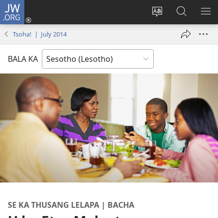
JW.ORG
Kena
(opens
Fetola
Batla
HL
new
puo
JW.ORG/S
ME
Tsoha! | July 2014
window)
BALA KA
SE KA THUSANG LELAPA | BACHA