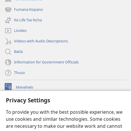
(opens
Kateng
new
Fumana Kopano
(opens
window)
new
Ke Life Tse Ncha
window)
Livideo
Videos with Audio Descriptions
Batla
Information for Government Officials
Thuso
Menehelo
(opens
new
Privacy Settings
window)
Watchtower ONLINE LIBRARY
(opens
To provide you with the best possible experience, we
new
®
JW Hub
window)
use cookies and similar technologies. Some cookies
(opens
new
are necessary to make our website work and cannot
Lenaneo la
JW Library
window)