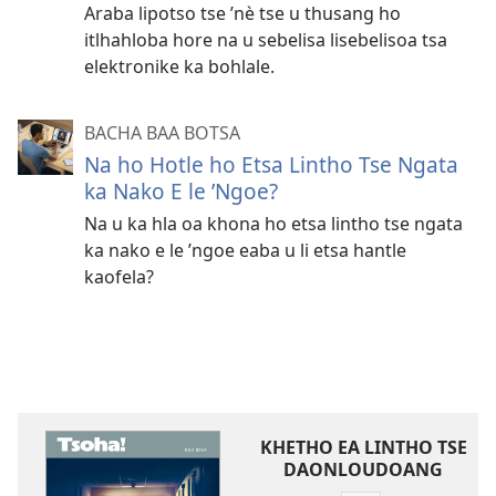
Araba lipotso tse ’nè tse u thusang ho
itlhahloba hore na u sebelisa lisebelisoa tsa
elektronike ka bohlale.
BACHA BAA BOTSA
Na ho Hotle ho Etsa Lintho Tse Ngata
ka Nako E le ’Ngoe?
Na u ka hla oa khona ho etsa lintho tse ngata
ka nako e le ’ngoe eaba u li etsa hantle
kaofela?
KHETHO EA LINTHO TSE
DAONLOUDOANG