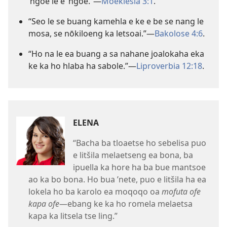
’ngoe le e ’ngoe.”—
Moeklesia 3:1
.
“Seo le se buang kamehla e ke e be se nang le
mosa, se nōkiloeng ka letsoai.”—
Bakolose 4:6
.
“Ho na le ea buang a sa nahane joalokaha eka
ke ka ho hlaba ha sabole.”—
Liproverbia 12:18
.
ELENA
“Bacha ba tloaetse ho sebelisa puo
e litšila melaetseng ea bona, ba
ipuella ka hore ha ba bue mantsoe
ao ka bo bona. Ho bua ’nete, puo e litšila ha ea
lokela ho ba karolo ea moqoqo oa
mofuta ofe
kapa ofe
—ebang ke ka ho romela melaetsa
kapa ka litsela tse ling.”