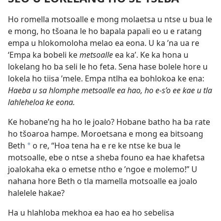
Ho romella motsoalle e mong molaetsa u ntse u bua le
e mong, ho tšoana le ho bapala papali eo u e ratang
empa u hlokomoloha melao ea eona. U ka ’na ua re
‘Empa ka bobeli ke
metsoalle
ea ka’. Ke ka hona u
lokelang ho ba seli le ho feta. Sena hase bolele hore u
lokela ho tiisa ’mele. Empa ntlha ea bohlokoa ke ena:
Haeba u sa hlomphe metsoalle ea hao, ho e-s’o ee kae u tla
lahleheloa ke eona.
Ke hobane’ng ha ho le joalo? Hobane batho ha ba rate
ho tšoaroa hampe. Moroetsana e mong ea bitsoang
Beth
o re, “Hoa tena ha e re ke ntse ke bua le
*
motsoalle, ebe o ntse a sheba founo ea hae khafetsa
joalokaha eka o emetse ntho e ’ngoe e molemo!” U
nahana hore Beth o tla mamella motsoalle ea joalo
halelele hakae?
Ha u hlahloba mekhoa ea hao ea ho sebelisa