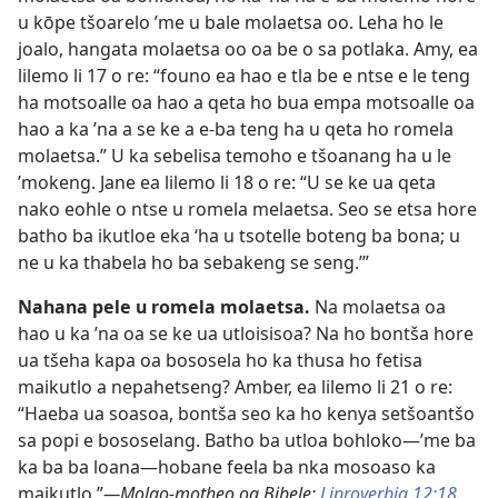
u kōpe tšoarelo ’me u bale molaetsa oo. Leha ho le
joalo, hangata molaetsa oo oa be o sa potlaka. Amy, ea
lilemo li 17 o re: “founo ea hao e tla be e ntse e le teng
ha motsoalle oa hao a qeta ho bua empa motsoalle oa
hao a ka ’na a se ke a e-ba teng ha u qeta ho romela
molaetsa.” U ka sebelisa temoho e tšoanang ha u le
’mokeng. Jane ea lilemo li 18 o re: “U se ke ua qeta
nako eohle o ntse u romela melaetsa. Seo se etsa hore
batho ba ikutloe eka ‘ha u tsotelle boteng ba bona; u
ne u ka thabela ho ba sebakeng se seng.’”
Nahana pele u romela molaetsa.
Na molaetsa oa
hao u ka ’na oa se ke ua utloisisoa? Na ho bontša hore
ua tšeha kapa oa bososela ho ka thusa ho fetisa
maikutlo a nepahetseng? Amber, ea lilemo li 21 o re:
“Haeba ua soasoa, bontša seo ka ho kenya setšoantšo
sa popi e bososelang. Batho ba utloa bohloko—’me ba
ka ba ba loana—hobane feela ba nka mosoaso ka
maikutlo.”
—Molao-motheo oa Bibele:
Liproverbia 12:18
.