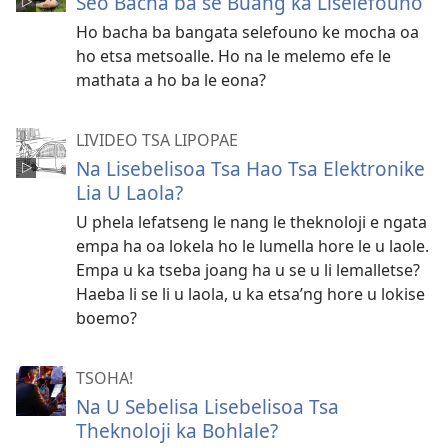
Seo Bacha ba se Buang ka Liselefouno
Ho bacha ba bangata selefouno ke mocha oa
ho etsa metsoalle. Ho na le melemo efe le
mathata a ho ba le eona?
LIVIDEO TSA LIPOPAE
Na Lisebelisoa Tsa Hao Tsa Elektronike
Lia U Laola?
U phela lefatseng le nang le theknoloji e ngata
empa ha oa lokela ho le lumella hore le u laole.
Empa u ka tseba joang ha u se u li lemalletse?
Haeba li se li u laola, u ka etsa’ng hore u lokise
boemo?
TSOHA!
Na U Sebelisa Lisebelisoa Tsa
Theknoloji ka Bohlale?