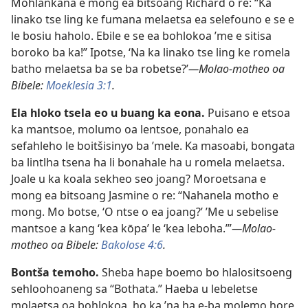
Mohlankana e mong ea bitsoang Richard o re: “Ka
linako tse ling ke fumana melaetsa ea selefouno e se e
le bosiu haholo. Ebile e se ea bohlokoa ’me e sitisa
boroko ba ka!” Ipotse, ‘Na ka linako tse ling ke romela
batho melaetsa ba se ba robetse?’
—Molao-motheo oa
Bibele:
Moeklesia 3:1
.
Ela hloko tsela eo u buang ka eona.
Puisano e etsoa
ka mantsoe, molumo oa lentsoe, ponahalo ea
sefahleho le boitšisinyo ba ’mele. Ka masoabi, bongata
ba lintlha tsena ha li bonahale ha u romela melaetsa.
Joale u ka koala sekheo seo joang? Moroetsana e
mong ea bitsoang Jasmine o re: “Nahanela motho e
mong. Mo botse, ‘O ntse o ea joang?’ ’Me u sebelise
mantsoe a kang ‘kea kōpa’ le ‘kea leboha.’”
—Molao-
motheo oa Bibele:
Bakolose 4:6
.
Bontša temoho.
Sheba hape boemo bo hlalositsoeng
sehloohoaneng sa “Bothata.” Haeba u lebeletse
molaetsa oa bohlokoa, ho ka ’na ha e-ba molemo hore