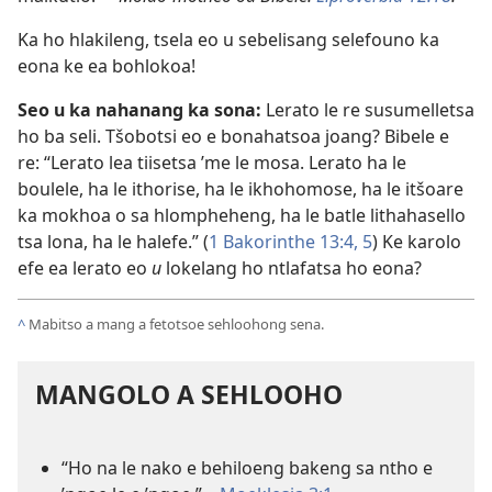
Ka ho hlakileng, tsela eo u sebelisang selefouno ka
eona ke ea bohlokoa!
Seo u ka nahanang ka sona:
Lerato le re susumelletsa
ho ba seli. Tšobotsi eo e bonahatsoa joang? Bibele e
re: “Lerato lea tiisetsa ’me le mosa. Lerato ha le
boulele, ha le ithorise, ha le ikhohomose, ha le itšoare
ka mokhoa o sa hlompheheng, ha le batle lithahasello
tsa lona, ha le halefe.” (
1 Bakorinthe 13:4, 5
) Ke karolo
efe ea lerato eo
u
lokelang ho ntlafatsa ho eona?
^
Mabitso a mang a fetotsoe sehloohong sena.
MANGOLO A SEHLOOHO
“Ho na le nako e behiloeng bakeng sa ntho e