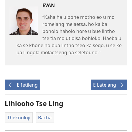
EVAN
“Kaha ha u bone motho eo u mo
romelang melaetsa, ho ka ba
bonolo haholo hore u bue lintho
tse tla mo utloisa bohloko. Haeba u
ka se khone ho bua lintho tseo ka seqo, u se ke
ua li ngola molaetseng oa selefouno.”
E fetileng
E Latelang
Lihlooho Tse Ling
Theknoloji
Bacha