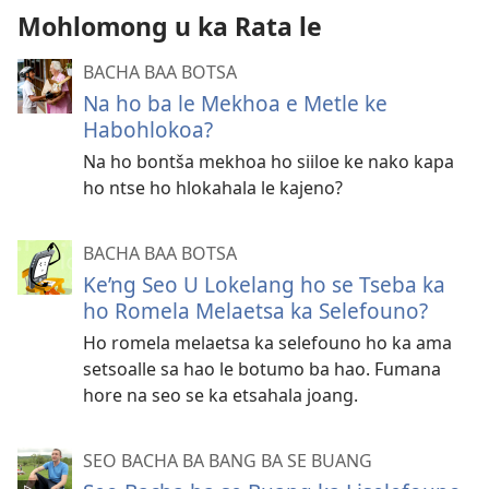
Mohlomong u ka Rata le
BACHA BAA BOTSA
Na ho ba le Mekhoa e Metle ke
Habohlokoa?
Na ho bontša mekhoa ho siiloe ke nako kapa
ho ntse ho hlokahala le kajeno?
BACHA BAA BOTSA
Ke’ng Seo U Lokelang ho se Tseba ka
ho Romela Melaetsa ka Selefouno?
Ho romela melaetsa ka selefouno ho ka ama
setsoalle sa hao le botumo ba hao. Fumana
hore na seo se ka etsahala joang.
SEO BACHA BA BANG BA SE BUANG