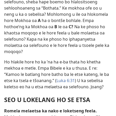
selefouno, sheba hape boemo bo hlalositsoeng
sehloohoaneng sa “Bothata.” Ke mokhoa ofe oo u
neng u ka o sebelisa? Mohlomong u ile oa hlokomela
hore Mokhoa oa
A
ha o bontše bohlale. Empa
hothoe’ng ka Mokhoa oa
B
le oa
C?
Na ke phoso ho
khaotsa moqoqo e le hore feela u bale molaetsa oa
selefouno? Kapa na ke phoso ho iphapanyetsa
molaetsa oa selefouno e le hore feela u tsoele pele ka
moqoqo?
Ho hlakile hore ho ka ’na ha e-ba thata ho khetha
mekhoa e metle. Empa Bibele e ka u thusa. E re:
“Kamoo le batlang hore batho ba le etse kateng, le ba
etse ka tsela e tšoanang.” (
Luka 6:31
) U ka sebelisa
keletso eo ha u etsa melaetsa ea selefouno. Joang?
SEO U LOKELANG HO SE ETSA
Romela melaetsa ka nako e loketseng feela.