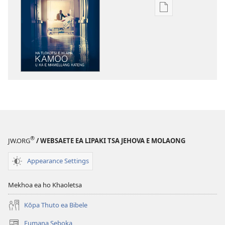
Khetho
ea
ho
kopitsa
lingoliloeng
tse
Inthaneteng
TSOHA!
Ha
Tlokotsi
e
®
JW.ORG
/ WEBSAETE EA LIPAKI TSA JEHOVA E MOLAONG
Hlaha
—
Appearance Settings
Kamoo
U
Mekhoa ea ho Khaoletsa
ka
e
Kōpa Thuto ea Bibele
Mamellang
Fumana Seboka