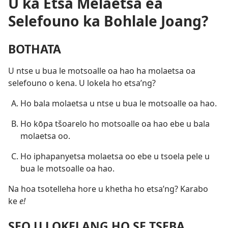
U ka Etsa Melaetsa ea
Selefouno ka Bohlale Joang?
BOTHATA
U ntse u bua le motsoalle oa hao ha molaetsa oa
selefouno o kena. U lokela ho etsa’ng?
Ho bala molaetsa u ntse u bua le motsoalle oa hao.
Ho kōpa tšoarelo ho motsoalle oa hao ebe u bala
molaetsa oo.
Ho iphapanyetsa molaetsa oo ebe u tsoela pele u
bua le motsoalle oa hao.
Na hoa tsotelleha hore u khetha ho etsa’ng? Karabo
ke
e!
SEO U LOKELANG HO SE TSEBA