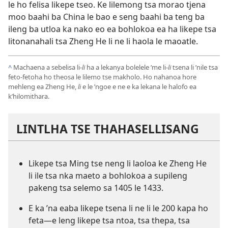
le ho felisa likepe tseo. Ke lilemong tsa morao tjena
moo baahi ba China le bao e seng baahi ba teng ba
ileng ba utloa ka nako eo ea bohlokoa ea ha likepe tsa
litonanahali tsa Zheng He li ne li haola le maoatle.
^
Machaena a sebelisa li-
li
ha a lekanya bolelele ’me li-
li
tsena li ’nile tsa
feto-fetoha ho theosa le lilemo tse makholo. Ho nahanoa hore
mehleng ea Zheng He,
li
e le ’ngoe e ne e ka lekana le halofo ea
k’hilomithara.
LINTLHA TSE THAHASELLISANG
Likepe tsa Ming tse neng li laoloa ke Zheng He
li ile tsa nka maeto a bohlokoa a supileng
pakeng tsa selemo sa 1405 le 1433.
E ka ’na eaba likepe tsena li ne li le 200 kapa ho
feta—e leng likepe tsa ntoa, tsa thepa, tsa