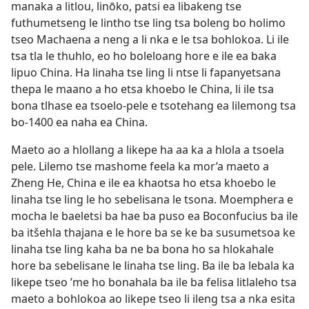
manaka a litlou, linōko, patsi ea libakeng tse
futhumetseng le lintho tse ling tsa boleng bo holimo
tseo Machaena a neng a li nka e le tsa bohlokoa. Li ile
tsa tla le thuhlo, eo ho boleloang hore e ile ea baka
lipuo China. Ha linaha tse ling li ntse li fapanyetsana
thepa le maano a ho etsa khoebo le China, li ile tsa
bona tlhase ea tsoelo-pele e tsotehang ea lilemong tsa
bo-1400 ea naha ea China.
Maeto ao a hlollang a likepe ha aa ka a hlola a tsoela
pele. Lilemo tse mashome feela ka mor’a maeto a
Zheng He, China e ile ea khaotsa ho etsa khoebo le
linaha tse ling le ho sebelisana le tsona. Moemphera e
mocha le baeletsi ba hae ba puso ea Boconfucius ba ile
ba itšehla thajana e le hore ba se ke ba susumetsoa ke
linaha tse ling kaha ba ne ba bona ho sa hlokahale
hore ba sebelisane le linaha tse ling. Ba ile ba lebala ka
likepe tseo ’me ho bonahala ba ile ba felisa litlaleho tsa
maeto a bohlokoa ao likepe tseo li ileng tsa a nka esita