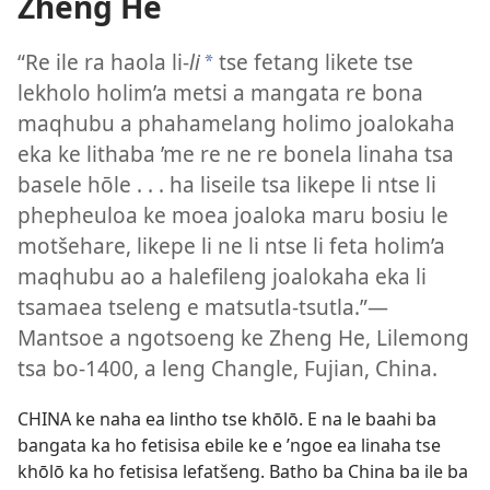
Zheng He
“Re ile ra haola li-
li
tse fetang likete tse
*
lekholo holim’a metsi a mangata re bona
maqhubu a phahamelang holimo joalokaha
eka ke lithaba ’me re ne re bonela linaha tsa
basele hōle . . . ha liseile tsa likepe li ntse li
phepheuloa ke moea joaloka maru bosiu le
motšehare, likepe li ne li ntse li feta holim’a
maqhubu ao a halefileng joalokaha eka li
tsamaea tseleng e matsutla-tsutla.”—
Mantsoe a ngotsoeng ke Zheng He, Lilemong
tsa bo-1400, a leng Changle, Fujian, China.
CHINA ke naha ea lintho tse khōlō. E na le baahi ba
bangata ka ho fetisisa ebile ke e ’ngoe ea linaha tse
khōlō ka ho fetisisa lefatšeng. Batho ba China ba ile ba