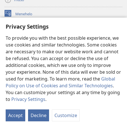
Menehelo
(opens
new
Privacy Settings
window)
Watchtower ONLINE LIBRARY
(opens
To provide you with the best possible experience, we
new
®
JW Hub
window)
use cookies and similar technologies. Some cookies
(opens
new
are necessary to make our website work and cannot
Lenaneo la
JW Library
window)
be refused. You can accept or decline the use of
additional cookies, which we use only to improve
Watchtower Library
your experience. None of this data will ever be sold or
used for marketing. To learn more, read the
Global
Policy on Use of Cookies and Similar Technologies
.
You can customize your settings at any time by going
Copyright
© 2026 Watch Tower Bible and Tract Society of Pennsylvania.
to
Privacy Settings
.
Bo
MELAO EA TŠEBELISO
|
LEANO LA MOKHATLO
|
PRIVACY SETTINGS
Ts
Accept
Decline
Customize
ka
H