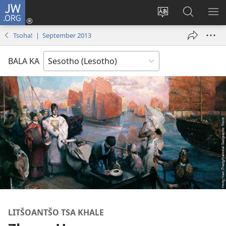
JW.ORG
Kena
(opens
Fetola
Batla
HL
new
puo
JW.ORG/S
ME
Tsoha! | September 2013
window)
BALA KA
LITŠOANTŠO TSA KHALE