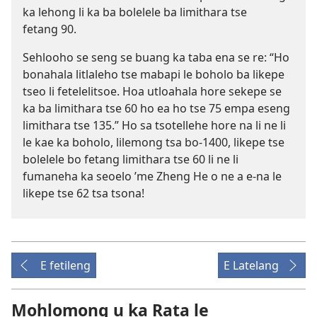
ka lehong li ka ba bolelele ba limithara tse
fetang 90.
Sehlooho se seng se buang ka taba ena se re: “Ho
bonahala litlaleho tse mabapi le boholo ba likepe
tseo li fetelelitsoe. Hoa utloahala hore sekepe se
ka ba limithara tse 60 ho ea ho tse 75 empa eseng
limithara tse 135.” Ho sa tsotellehe hore na li ne li
le kae ka boholo, lilemong tsa bo-1400, likepe tse
bolelele bo fetang limithara tse 60 li ne li
fumaneha ka seoelo ’me Zheng He o ne a e-na le
likepe tse 62 tsa tsona!
E fetileng
E Latelang
Mohlomong u ka Rata le