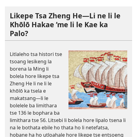
Likepe Tsa Zheng He—Li ne li le
Khōlō Hakae ’me li le Kae ka
Palo?
Litlaleho tsa histori tse
tsoang lesikeng la
borena la Ming li
bolela hore likepe tsa
Zheng He li ne li le
khōlō ka tsela e
makatsang—li le
bolelele ba limithara
tse 136 le bophara ba
limithara tse 56. Litsebi li bolela hore lipalo tsena li
na le bothata ebile ho thata ho li netefatsa,
hobane ha ho utloahale hore likepe tse entsoeng