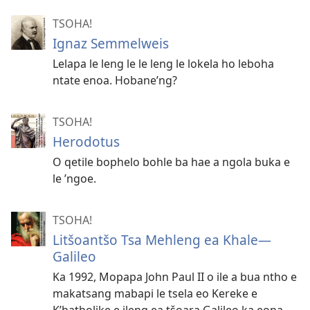
TSOHA!
Ignaz Semmelweis
Lelapa le leng le le leng le lokela ho leboha
ntate enoa. Hobane’ng?
TSOHA!
Herodotus
O qetile bophelo bohle ba hae a ngola buka e
le ’ngoe.
TSOHA!
Litšoantšo Tsa Mehleng ea Khale—
Galileo
Ka 1992, Mopapa John Paul II o ile a bua ntho e
makatsang mabapi le tsela eo Kereke e