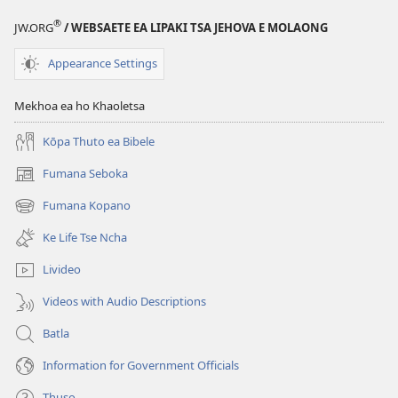
Leng
®
JW.ORG
/ WEBSAETE EA LIPAKI TSA JEHOVA E MOLAONG
’Nete
ka
Appearance Settings
Halloween
Mekhoa ea ho Khaoletsa
Kōpa Thuto ea Bibele
Fumana Seboka
(opens
new
Fumana Kopano
(opens
window)
new
Ke Life Tse Ncha
window)
Livideo
Videos with Audio Descriptions
Batla
Information for Government Officials
Thuso