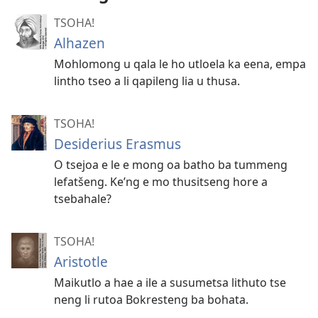
TSOHA!
Alhazen
Mohlomong u qala le ho utloela ka eena, empa
lintho tseo a li qapileng lia u thusa.
TSOHA!
Desiderius Erasmus
O tsejoa e le e mong oa batho ba tummeng
lefatšeng. Ke’ng e mo thusitseng hore a
tsebahale?
TSOHA!
Aristotle
Maikutlo a hae a ile a susumetsa lithuto tse
neng li rutoa Bokresteng ba bohata.