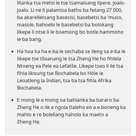
litanka tsa metsi le tse tsamaisang lipere, joalo-
joalo. Li ne li palamisa batho ba fetang 27 000,
ba akarelletsang basesisi, basebetsi ba ’muso,
masole, bahoebi le basebetsi ba bolokang
likepe li ntse li le boemong bo botle hammoho
le ba bang.
Ha hoa ka ha e-ba le sechaba se ileng sa e-ba le
likepe tse tšoanang le tsa Zheng He ho fihlela
Ntoeng ea Pele ea Lefatše. Likepe tseo li ile tsa
fihla likoung tse Bochabela bo Hōle le
Leoatleng la Indian, tsa ba tsa fihla Afrika
Bochabela.
E mong le e mong oa bahlanka ba bararo ba
Zheng He o ile a ngola tlaleho eo a e boneng ka
mahlo e re bolellang haholo ka maeto a
Zheng He.