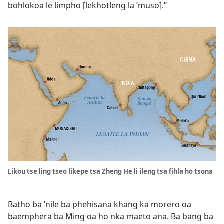
bohlokoa le limpho [lekhotleng la ’muso].”
Likou tse ling tseo likepe tsa Zheng He li ileng tsa fihla ho tsona
Batho ba ’nile ba phehisana khang ka morero oa
baemphera ba Ming oa ho nka maeto ana. Ba bang ba