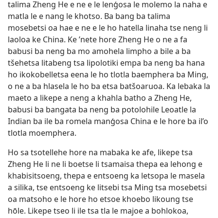
talima Zheng He e ne e le lenģosa le molemo la naha e
matla le e nang le khotso. Ba bang ba talima
mosebetsi oa hae e ne e le ho hatella linaha
tse neng li
laoloa ke China. Ke ’nete hore Zheng He o ne a fa
babusi ba neng ba mo amohela limpho a bile a ba
tšehetsa litabeng tsa lipolotiki empa ba neng ba hana
ho ikokobelletsa eena le ho tlotla baemphera ba Ming,
o ne a ba hlasela le ho ba etsa batšoaruoa. Ka lebaka la
maeto a likepe a neng a khahla batho a Zheng He,
babusi ba bangata ba neng ba potolohile Leoatle la
Indian ba ile ba romela manģosa China e le hore ba il’o
tlotla moemphera.
Ho sa tsotellehe hore na mabaka ke afe, likepe tsa
Zheng He li ne li boetse li tsamaisa thepa ea lehong e
khabisitsoeng, thepa e entsoeng ka letsopa le masela
a silika, tse entsoeng ke litsebi tsa Ming tsa mosebetsi
oa matsoho e le hore ho etsoe khoebo likoung tse
hōle. Likepe tseo li ile tsa tla le majoe a bohlokoa,