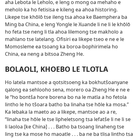
aha Lebota le Leholo, e leng o mong oa mehaho e
meholo ka ho fetisisa e kileng ea ahoa historing.
Likepe tse khōlō tse ileng tsa ahoa ke Baemphera ba
Ming ba China, e leng Yongle le Xuande li ne li le khōlō
ho feta tse neng li tla ahoa lilemong tse makholo a
mahlano tse latelang. Ofisiri ea likepe tseo e ne e le
Momosleme ea tsoang ka boroa-bophirimela ho
China, ea neng a bitsoa Zheng He.
BOLAOLI, KHOEBO LE TLOTLA
Ho latela mantsoe a qotsitsoeng ka bokhutšoanyane
qalong ea sehlooho sena, morero oa Zheng He e ne e
le “ho bontša hore borena bo na le matla a ho fetola
lintho le ho tšoara batho ba linaha tse hōle ka mosa.”
Ka lebaka la maeto ao a likepe, mantsoe ao a re,
“linaha tse hōle le tse lipheletsong tsa lefatše li ne li se
li laoloa [ke China] . . . Batho ba tsoang linaheng tse
ling tse ka mose ho maoatle . . . ba ne ba tlisa lintho tsa