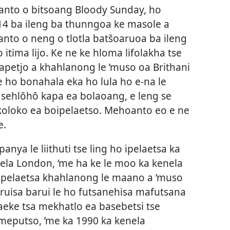
oanto o bitsoang Bloody Sunday, ho
14 ba ileng ba thunngoa ke masole a
nto o neng o tlotla batšoaruoa ba ileng
 itima lijo. Ke ne ke hloma lifolakha tse
apetjo a khahlanong le ’muso oa Brithani
ho bonahala eka ho lula ho e-na le
 sehlōhō kapa ea bolaoang, e leng se
koloko ea boipelaetso. Mehoanto eo e ne
e.
opanya le liithuti tse ling ho ipelaetsa ka
llela London, ’me ha ke le moo ka kenela
ipelaetsa khahlanong le maano a ’muso
ruisa barui le ho futsanehisa mafutsana
eraeke tsa mekhatlo ea basebetsi tse
meputso, ’me ka 1990 ka kenela