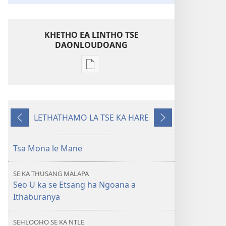
KHETHO EA LINTHO TSE
DAONLOUDOANG
Khetho
ea
ho
kopitsa
LETHATHAMO LA TSE KA HARE
lingoliloeng
E
E
tse
fetileng
Latelang
Inthaneteng
Tsa Mona le Mane
TSOHA!
Na
SE KA THUSANG MALAPA
ho
Seo U ka se Etsang ha Ngoana a
Ipelaetsa
Ithaburanya
ho
Rarolla
SEHLOOHO SE KA NTLE