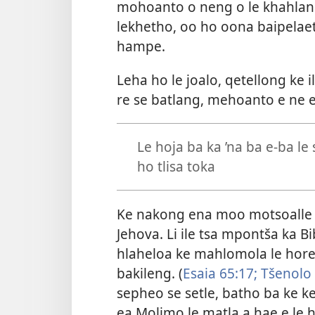
mohoanto o neng o le khahlan
lekhetho, oo ho oona baipelaet
hampe.
Leha ho le joalo, qetellong ke 
re se batlang, mehoanto e ne e
Le hoja ba ka ’na ba e-ba le
ho tlisa toka
Ke nakong ena moo motsoalle o
Jehova. Li ile tsa mpontša ka B
hlaheloa ke mahlomola le hore 
bakileng. (
Esaia 65:17;
Tšenolo 
sepheo se setle, batho ba ke ke
ea Molimo le matla a hae e le 