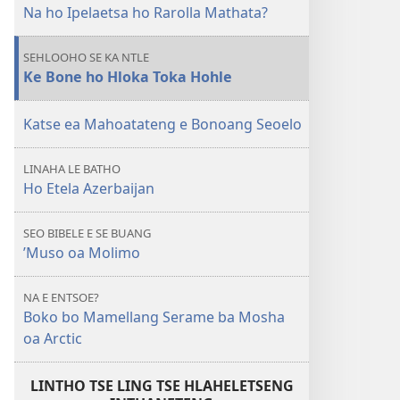
Mathata?
Na ho Ipelaetsa ho Rarolla Mathata?
SEHLOOHO SE KA NTLE
Ke Bone ho Hloka Toka Hohle
Katse ea Mahoatateng e Bonoang Seoelo
LINAHA LE BATHO
Ho Etela Azerbaijan
SEO BIBELE E SE BUANG
’Muso oa Molimo
NA E ENTSOE?
Boko bo Mamellang Serame ba Mosha
oa Arctic
LINTHO TSE LING TSE HLAHELETSENG