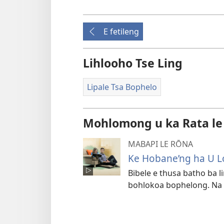
E fetileng
Lihlooho Tse Ling
Lipale Tsa Bophelo
Mohlomong u ka Rata le
MABAPI LE RŌNA
Ke Hobane’ng ha U Lo
Bibele e thusa batho ba l
bohlokoa bophelong. Na 