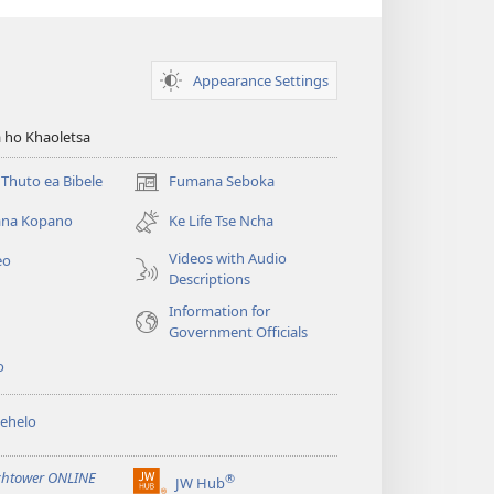
Appearance Settings
 ho Khaoletsa
Thuto ea Bibele
Fumana Seboka
(opens
new
na Kopano
Ke Life Tse Ncha
window)
Videos with Audio
eo
Descriptions
Information for
Government Officials
o
ehelo
htower ONLINE
®
JW Hub
(opens