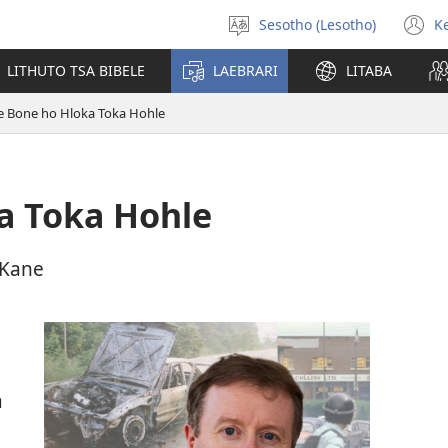
Sesotho (Lesotho)
K
Khetha
(
puo
n
LITHUTO TSA BIBELE
LAEBRARI
LITABA
w
e Bone ho Hloka Toka Hohle
a Toka Hohle
’Kane
a