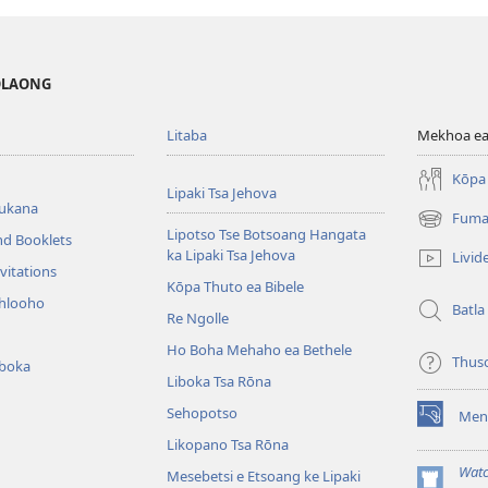
MOLAONG
Litaba
Mekhoa ea
Kōpa 
Lipaki Tsa Jehova
bukana
Fuma
(opens
Lipotso Tse Botsoang Hangata
nd Booklets
new
ka Lipaki Tsa Jehova
Livid
window)
vitations
Kōpa Thuto ea Bibele
ihlooho
Batla
Re Ngolle
Ho Boha Mehaho ea Bethele
Thus
iboka
Liboka Tsa Rōna
Sehopotso
Men
(opens
Likopano Tsa Rōna
new
window)
Watc
Mesebetsi e Etsoang ke Lipaki