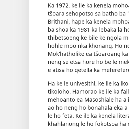
Ka 1972, ke ile ka kenela moh
tšoara sehopotso sa batho ba 
Brithani, hape ka kenela mohoa
ba shoa ka 1981 ka lebaka la ho
thibetsoeng ke bile ke ngola m
hohle moo nka khonang. Ho ne 
Mok’hatholike ea tšoaroang
ka
neng se etsa hore ho be le me
e atisa ho qetella ka meferefer
Ha ke le univesithi, ke ile ka ik
tikoloho. Hamorao ke ile ka fa
mehoanto ea Masoshiale ha a 
ao ho neng ho bonahala eka a 
le ho feta. Ke ile ka kenela lit
khahlanong le ho fokotsoa ha 