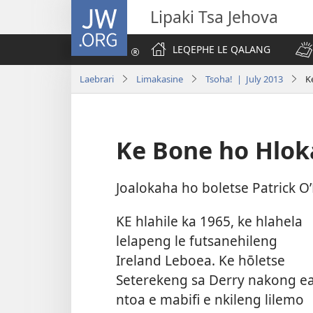
JW.ORG
Lipaki Tsa Jehova
LEQEPHE LE QALANG
Laebrari
Limakasine
Tsoha! | July 2013
K
Ke Bone ho Hlok
Joalokaha ho boletse Patrick O
KE hlahile ka 1965, ke hlahela
lelapeng le futsanehileng
Ireland Leboea. Ke hōletse
Seterekeng sa Derry nakong e
ntoa e mabifi e nkileng lilemo