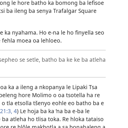
ong le hore batho ka bomong ba lefisoe
si ba ileng ba senya Trafalgar Square
ile ka nyahama. Ho e-na le ho finyella seo
 fehla moea oa lehloeo.
 sepheo se setle, batho ba ke ke ba atleha
a ka a ileng a nkopanya le Lipaki Tsa
ibeleng hore Molimo o oa tsotella ha re
o tla etsolla tšenyo eohle eo batho ba e
21:3, 4
) Le hoja ba ka ’na ba e-ba le
 ba atleha ho tlisa toka. Re hloka tataiso
hore re hlōle makhotla a sa bonahaleng a