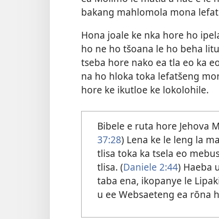
bakang mahlomola mona lefa
Hona joale ke nka hore ho ipel
ho ne ho tšoana le ho beha lit
tseba hore nako ea tla eo ka e
na ho hloka toka lefatšeng mon
hore ke ikutloe ke lokolohile.
Bibele e ruta hore Jehova M
37:28
) Lena ke le leng la m
tlisa toka ka tsela eo meb
tlisa. (
Daniele 2:44
) Haeba u
taba ena, ikopanye le Lipa
u ee Websaeteng ea rōna 