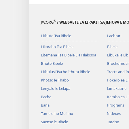
®
JW.ORG
/ WEBSAETE EA LIPAKI TSA JEHOVA E 
Lithuto Tsa Bibele
Laebrari
Likarabo Tsa Bibele
Bibele
Litemana Tsa Bibele Lia Hlalosoa
Libuka le Li
Ithute Bibele
Brochures a
Lithulusi Tsa ho Ithuta Bibele
Tracts and In
Khotso le Thabo
Pokello ea L
Lenyalo le Lelapa
Limakasine
Bacha
Kemiso ea L
Bana
Programs
Tumelo ho Molimo
Indexes
Saense le Bibele
Tataiso