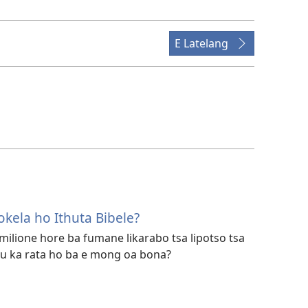
E Latelang
kela ho Ithuta Bibele?
imilione hore ba fumane likarabo tsa lipotso tsa
u ka rata ho ba e mong oa bona?