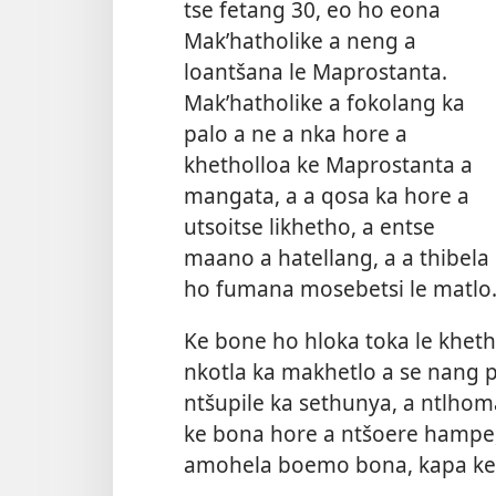
tse fetang 30, eo ho eona
Mak’hatholike a neng a
loantšana le Maprostanta.
Mak’hatholike a fokolang ka
palo a ne a nka hore a
khetholloa ke Maprostanta a
mangata, a a qosa ka hore a
utsoitse likhetho, a entse
maano a hatellang, a a thibela
ho fumana mosebetsi le matlo
Ke bone ho hloka toka le khetho
nkotla ka makhetlo a se nang p
ntšupile ka sethunya, a ntlho
ke bona hore a ntšoere hampe, e
amohela boemo bona, kapa kea