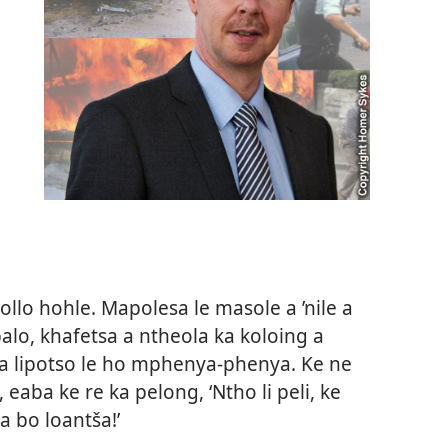
.
llo hohle. Mapolesa le masole a ’nile a
alo, khafetsa a ntheola ka koloing a
ma lipotso le ho mphenya-phenya. Ke ne
aba ke re ka pelong, ‘Ntho li peli, ke
 bo loantša!’