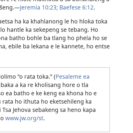
tšeng.—
Jeremia 10:23;
Baefese 6:12
.
aetsa ha ka khahlanong le ho hloka toka
ulo hantle ka sekepeng se tebang. Ho
ona batho bohle ba tlang ho phela ho se
a, ebile ba lekana e le kannete, ho entse
olimo “o rata toka.” (
Pesaleme ea
abaka a ka re kholisang hore o tla
uso ea batho e ke keng ea khona ho e
 rata ho ithuta ho eketsehileng ka
ki Tsa Jehova sebakeng sa heno kapa
ho
www.jw.org/st
.