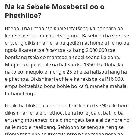
Na ka Sebele Mosebetsi oo o
Phethiloe?
Baepolli ba lintho tsa khale lefatšeng ka bophara ba
kentse letsoho mosebetsing ona. Basebetsi ba setsi se
entseng dikishinari ena ba qetile mashome a lilemo ba
ngola likarete tsa
index
tse ka bang 2 000 000 tse
bontšang tsela eo mantsoe a sebelisoang ka eona.
Moqolo oa pele o ile oa hatisoa ka 1956. Ho tloha ka
nako eo, meqolo e meng e 25 e ile ea hatisoa hang ha
e phethoa. Dikishinari eohle e ka rekisoa ka R16 000,
empa boitsebiso bona bohle bo ka fumaneha mahala
Inthaneteng.
Ho ile ha hlokahala hore ho fete lilemo tse 90 e le hore
dikishinari ena e phethoe. Leha ho le joalo, batho ba
entseng mosebetsi ona o mongata baa elelloa hore ho
na le moo e haelloang. Sehlooho se seng se neng se
tšohla taba ena se itse: “Ba ntse ba sa tsebe hore na