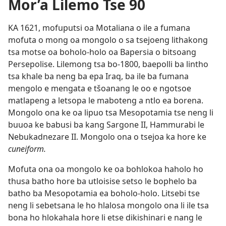
Mor’a Lilemo Tse 90
KA 1621, mofuputsi oa Motaliana o ile a fumana
mofuta o mong oa mongolo o sa tsejoeng lithakong
tsa motse oa boholo-holo oa Bapersia o bitsoang
Persepolise. Lilemong tsa bo-1800, baepolli ba lintho
tsa khale ba neng ba epa Iraq, ba ile ba fumana
mengolo e mengata e tšoanang le oo e ngotsoe
matlapeng a letsopa le maboteng a ntlo ea borena.
Mongolo ona ke oa lipuo tsa Mesopotamia tse neng li
buuoa ke babusi ba kang Sargone II, Hammurabi le
Nebukadnezare II. Mongolo ona o tsejoa ka hore ke
cuneiform.
Mofuta ona oa mongolo ke oa bohlokoa haholo ho
thusa batho hore ba utloisise setso le bophelo ba
batho ba Mesopotamia ea boholo-holo. Litsebi tse
neng li sebetsana le ho hlalosa mongolo ona li ile tsa
bona ho hlokahala hore li etse dikishinari e nang le