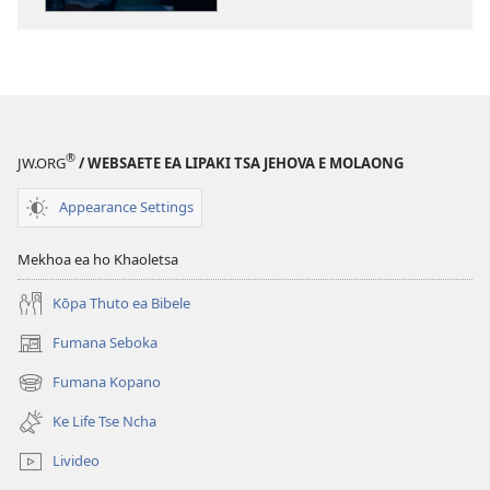
tse
Inthaneteng
TSOHA!
Ke
Hobane’ng
ha
®
JW.ORG
/ WEBSAETE EA LIPAKI TSA JEHOVA E MOLAONG
Batho
ba
Appearance Settings
Feletsoe
ke
Mekhoa ea ho Khaoletsa
Mamello?
Kōpa Thuto ea Bibele
Fumana Seboka
(opens
new
Fumana Kopano
(opens
window)
new
Ke Life Tse Ncha
window)
Livideo