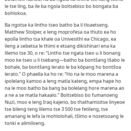
le tse ling, ba ile ba ngola boitsebiso bo bongata ba
bohlokoa.
Ba ngotse ka lintho tseo batho ba li tloaetseng.
Matthew Stolper, e leng moprofesa oa thuto ea ho
epolla lintho tsa khale oa Univesithi ea Chicago, ea
ileng a sebetsa le thimi e etsang dikishinari ena ka
lilemo tse 30, o re: “Lintho tse ngata tseo u li bonang
moo ke tseo u li tsebang—batho ba bontšang tšabo le
bohale, ba bontšang lerato le ba kōpang ho bontšoa
lerato.” O phaella ka ho re: “Ho na le moo marena a
ipolelang kamoo a leng matla kateng, empa hape ho
na le moo batho ba bang ba bolelang hore marena ao
a ne a se matla hakaalo.” Boitsebiso bo fumanoeng
Nuzi, moo e leng Iraq kajeno, bo thathamisitse linyeoe
tse bileng teng lilemo tse 3 500 tse fetileng, tse
amanang le lefa la mohlolohali, tšimo e nosetsoang le
tonki e alimiloeng.