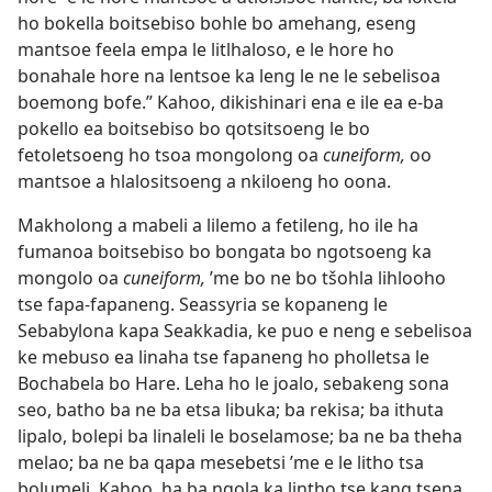
ho bokella boitsebiso bohle bo amehang, eseng
mantsoe feela empa le litlhaloso, e le hore ho
bonahale hore na lentsoe ka leng le ne le sebelisoa
boemong bofe.” Kahoo, dikishinari ena e ile ea e-ba
pokello ea boitsebiso bo qotsitsoeng le bo
fetoletsoeng ho tsoa mongolong oa
cuneiform,
oo
mantsoe a hlalositsoeng a nkiloeng ho oona.
Makholong a mabeli a lilemo a fetileng, ho ile ha
fumanoa boitsebiso bo bongata bo ngotsoeng ka
mongolo oa
cuneiform,
’me bo ne bo tšohla lihlooho
tse fapa-fapaneng. Seassyria se kopaneng le
Sebabylona kapa Seakkadia, ke puo e neng e sebelisoa
ke mebuso ea linaha tse fapaneng ho pholletsa le
Bochabela bo Hare. Leha ho le joalo, sebakeng sona
seo, batho ba ne ba etsa libuka; ba rekisa; ba ithuta
lipalo, bolepi ba linaleli le boselamose; ba ne ba theha
melao; ba ne ba qapa mesebetsi ’me e le litho tsa
bolumeli. Kahoo, ha ba ngola ka lintho tse kang tsena