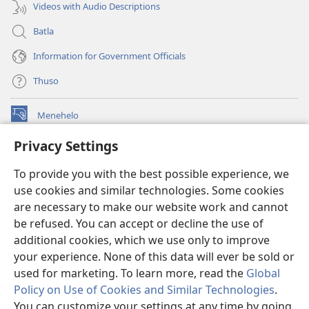
Videos with Audio Descriptions
Batla
Information for Government Officials
Thuso
Menehelo
(opens
new
Privacy Settings
window)
Watchtower ONLINE LIBRARY
(opens
To provide you with the best possible experience, we
new
®
JW Hub
window)
use cookies and similar technologies. Some cookies
(opens
new
are necessary to make our website work and cannot
Lenaneo la
JW Library
window)
be refused. You can accept or decline the use of
additional cookies, which we use only to improve
Watchtower Library
your experience. None of this data will ever be sold or
used for marketing. To learn more, read the
Global
Policy on Use of Cookies and Similar Technologies
.
You can customize your settings at any time by going