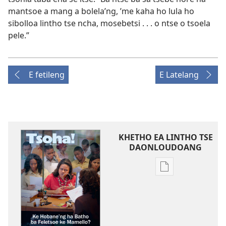
mantsoe a mang a bolela’ng, ’me kaha ho lula ho
sibolloa lintho tse ncha, mosebetsi . . . o ntse o tsoela
pele.”
E fetileng
E Latelang
KHETHO EA LINTHO TSE
DAONLOUDOANG
Khetho
ea
ho
kopitsa
lingoliloeng