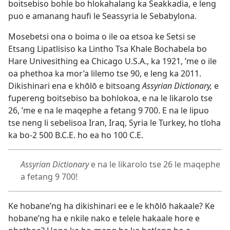
boitsebiso bohle bo hlokahalang ka Seakkadia, e leng
puo e amanang haufi le Seassyria le Sebabylona.
Mosebetsi ona o boima o ile oa etsoa ke Setsi se
Etsang Lipatlisiso ka Lintho Tsa Khale Bochabela bo
Hare Univesithing ea Chicago U.S.A., ka 1921, ’me o ile
oa phethoa ka mor’a lilemo tse 90, e leng ka 2011.
Dikishinari ena e khōlō e bitsoang
Assyrian Dictionary,
e
fupereng boitsebiso ba bohlokoa, e na le likarolo tse
26, ’me e na le maqephe
a fetang 9 700. E na le lipuo
tse neng li sebelisoa Iran, Iraq, Syria le Turkey, ho tloha
ka bo-2 500 B.C.E. ho ea ho 100 C.E.
Assyrian Dictionary
e na le likarolo tse 26 le maqephe
a fetang 9 700!
Ke hobane’ng ha dikishinari ee e le khōlō hakaale? Ke
hobane’ng ha e nkile nako e telele hakaale hore e