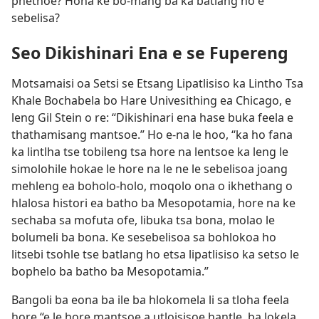
phethoe? Hona ke bo-mang ba ka batlang ho e
sebelisa?
Seo Dikishinari Ena e se Fupereng
Motsamaisi oa Setsi se Etsang Lipatlisiso ka Lintho Tsa
Khale Bochabela bo Hare Univesithing ea Chicago, e
leng Gil Stein o re: “Dikishinari ena hase buka feela e
thathamisang mantsoe.” Ho e-na le hoo, “ka ho fana
ka lintlha tse tobileng tsa hore na lentsoe ka leng le
simolohile hokae le hore na le ne le sebelisoa joang
mehleng ea boholo-holo, moqolo ona o ikhethang o
hlalosa histori ea batho ba Mesopotamia, hore na ke
sechaba sa mofuta ofe, libuka tsa bona, molao le
bolumeli ba bona. Ke sesebelisoa sa bohlokoa ho
litsebi tsohle tse batlang ho etsa lipatlisiso ka setso le
bophelo ba batho ba Mesopotamia.”
Bangoli ba eona ba ile ba hlokomela li sa tloha feela
hore “e le hore mantsoe a utloisisoe hantle, ba lokela