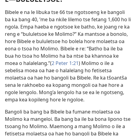
Bibele e na le libuka tse 66 tse ngotsoeng ke bangoli
ba ka bang 40, ’me ba nkile lilemo tse fetang 1,600 ho li
ngola. Empa haeba e ngotsoe ke batho, ke joang re ka
reng e “bululetsoe ke Molimo?” Ka mantsoe a bonolo,
hore Bibele e bululetsoe ho bolela hore molaetsa oa
eona o tsoa ho Molimo. Bibele e re: “Batho ba ile ba
bua ho tsoa ho Molimo ha ba ntse ba khannoa ke
moea o halalelang.”(
2 Peter 1:21
) Molimo o ile a
sebelisa moea oa hae o halalelang ho fetisetsa
molaetsa oa hae ho bangoli ba Bibele. Re ka tšoantša
sena le rakhoebo ea kopang mongoli oa hae hore a
ngole lengolo. Mong’a lengolo ha se ea le ngotseng,
empa kea kopileng hore le ngoloe.
Bangoli ba bang ba Bibele ba fumane molaetsa oa
Molimo ka mangeloi. Ba bang ba ile ba bona lipono tse
tsoang ho Molimo. Maemong a mang Molimo o ile a
fetisetsa molaetsa oa hae ho bangoli ba Bibele ka