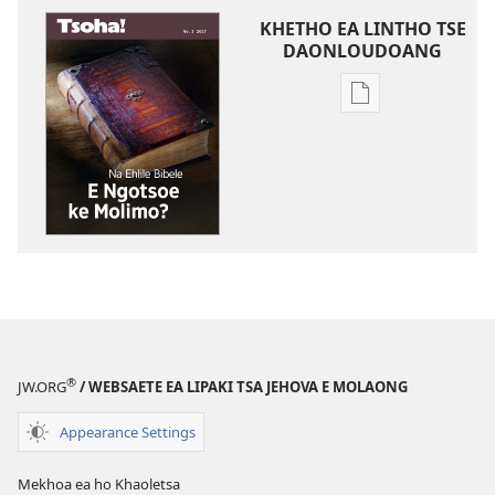
KHETHO EA LINTHO TSE
DAONLOUDOANG
Khetho
ea
ho
kopitsa
lingoliloeng
tse
Inthaneteng
TSOHA!
Na
Ehlile
Bibele
®
JW.ORG
/ WEBSAETE EA LIPAKI TSA JEHOVA E MOLAONG
e
Ngotsoe
Appearance Settings
ke
Molimo?
Mekhoa ea ho Khaoletsa