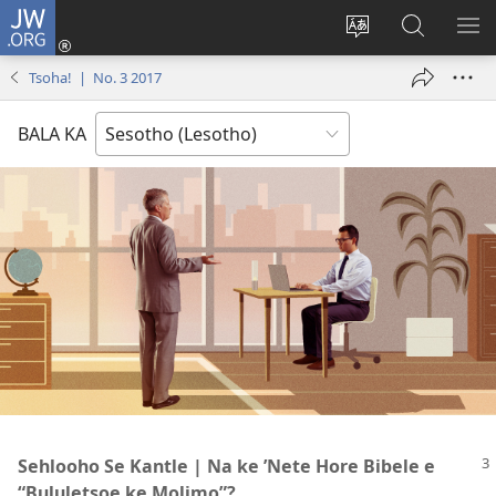
JW.ORG
Kena
(opens
Fetola
Batla
HL
new
puo
JW.ORG/S
ME
Tsoha! | No. 3 2017
window)
BALA KA
Sehlooho Se Kantle | Na ke ’Nete Hore Bibele e
“Bululetsoe ke Molimo”?