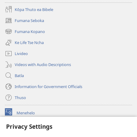
Kōpa Thuto ea Bibele
Fumana Seboka
(opens
new
Fumana Kopano
(opens
window)
new
Ke Life Tse Ncha
window)
Livideo
Videos with Audio Descriptions
Batla
Information for Government Officials
Thuso
Menehelo
(opens
new
Privacy Settings
window)
Watchtower ONLINE LIBRARY
(opens