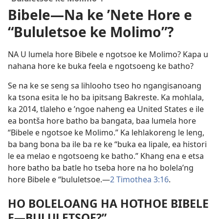
Bibele​—Na ke ’Nete Hore e
“Bululetsoe ke Molimo”?
NA U lumela hore Bibele e ngotsoe ke Molimo? Kapa u
nahana hore ke buka feela e ngotsoeng ke batho?
Se na ke se seng sa lihlooho tseo ho ngangisanoang
ka tsona esita le ho ba ipitsang Bakreste. Ka mohlala,
ka 2014, tlaleho e ’ngoe naheng ea United States e ile
ea bontša hore batho ba bangata, baa lumela hore
“Bibele e ngotsoe ke Molimo.” Ka lehlakoreng le leng,
ba bang bona ba ile ba re ke “buka ea lipale, ea histori
le ea melao e ngotsoeng ke batho.” Khang ena e etsa
hore batho ba batle ho tseba hore na ho bolela’ng
hore Bibele e “bululetsoe.​—
2 Timothea 3:16
.
HO BOLELOANG HA HOTHOE BIBELE
E​—BULULETSOE?”