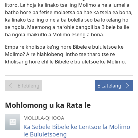
litoro. Le hoja ka linako tse ling Molimo a ne a lumella
batho hore ba fetise molaetsa oa hae ka tsela ea bona,
ka linako tse ling o ne a ba bolella seo ba lokelang ho
se ngola. Maemong a na ’ohle bangoli ba Bibele ba ile
ba ngola maikutlo a Molimo eseng a bona.
Empa re kholisoa ke’ng hore Bibele e bululetsoe ke
Molimo? A re hlahlobeng lintho tse tharo tse re
kholisang hore ehlile Bibele e bululetsoe ke Molimo.
E fetileng
E Latelang
Mohlomong u ka Rata le
MOLULA-QHOOA
Ka Sebele Bibele ke Lentsoe la Molimo
le Bululetsoeng