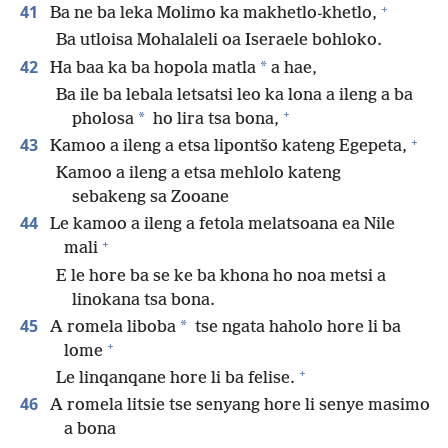
+
41
Ba ne ba leka Molimo ka makhetlo-khetlo,
Ba utloisa Mohalaleli oa Iseraele bohloko.
42
*
Ha baa ka ba hopola matla
a hae,
Ba ile ba lebala letsatsi leo ka lona a ileng a ba
+
*
pholosa
ho lira tsa bona,
+
43
Kamoo a ileng a etsa lipontšo kateng Egepeta,
Kamoo a ileng a etsa mehlolo kateng
sebakeng sa Zooane
44
Le kamoo a ileng a fetola melatsoana ea Nile
+
mali
E le hore ba se ke ba khona ho noa metsi a
linokana tsa bona.
45
*
A romela liboba
tse ngata haholo hore li ba
+
lome
+
Le linqanqane hore li ba felise.
46
A romela litsie tse senyang hore li senye masimo
a bona