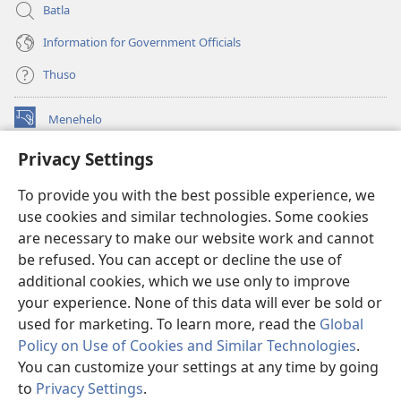
Batla
Information for Government Officials
Thuso
Menehelo
(opens
new
Privacy Settings
window)
Watchtower ONLINE LIBRARY
(opens
To provide you with the best possible experience, we
new
®
JW Hub
window)
use cookies and similar technologies. Some cookies
(opens
new
are necessary to make our website work and cannot
Lenaneo la
JW Library
window)
be refused. You can accept or decline the use of
additional cookies, which we use only to improve
Watchtower Library
your experience. None of this data will ever be sold or
used for marketing. To learn more, read the
Global
Policy on Use of Cookies and Similar Technologies
.
You can customize your settings at any time by going
Copyright
© 2026 Watch Tower Bible and Tract Society of Pennsylvania.
to
Privacy Settings
.
Bo
MELAO EA TŠEBELISO
|
LEANO LA MOKHATLO
|
PRIVACY SETTINGS