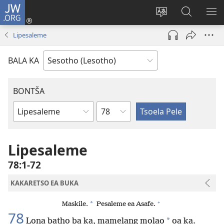
JW.ORG
Kena
(opens
Fetola
Batla
HL
new
puo
JW.ORG/S
ME
Lipesaleme
window)
BALA KA
BONTŠA
KHaolo
Buka
ea
Bibele
Lipesaleme
78:1-72
KAKARETSO EA BUKA
+
*
Maskile.
Pesaleme ea Asafe.
78
*
Lona batho ba ka, mamelang molao
oa ka.