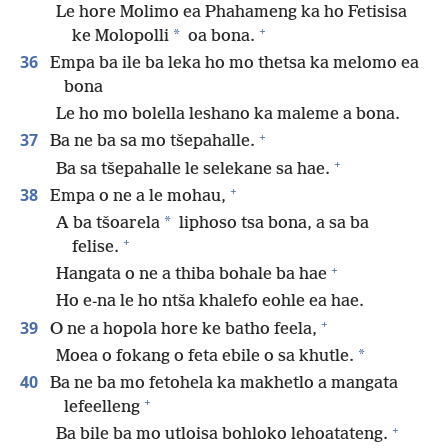
Le hore Molimo ea Phahameng ka ho Fetisisa
+
*
ke Molopolli
oa bona.
36
Empa ba ile ba leka ho mo thetsa ka melomo ea
bona
Le ho mo bolella leshano ka maleme a bona.
+
37
Ba ne ba sa mo tšepahalle.
+
Ba sa tšepahalle le selekane sa hae.
+
38
Empa o ne a le mohau,
*
A ba tšoarela
liphoso tsa bona, a sa ba
+
felise.
+
Hangata o ne a thiba bohale ba hae
Ho e-na le ho ntša khalefo eohle ea hae.
+
39
O ne a hopola hore ke batho feela,
*
Moea o fokang o feta ebile o sa khutle.
40
Ba ne ba mo fetohela ka makhetlo a mangata
+
lefeelleng
+
Ba bile ba mo utloisa bohloko lehoatateng.