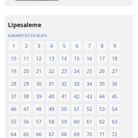
tse
tse
Inthaneteng
mameloang
Bibele
Bibele
—
—
Lipesaleme
Phetolelo
Phetolelo
KAKARETSO EA BUKA
ea
ea
Lefatše
Lefatše
1
2
3
4
5
6
7
8
9
le
le
10
11
12
13
14
15
16
17
18
Lecha
Lecha
(Phetolelo ea
(Phetolelo ea
19
20
21
22
23
24
25
26
27
2013)
2013)
28
29
30
31
32
33
34
35
36
37
38
39
40
41
42
43
44
45
46
47
48
49
50
51
52
53
54
55
56
57
58
59
60
61
62
63
64
65
66
67
68
69
70
71
72