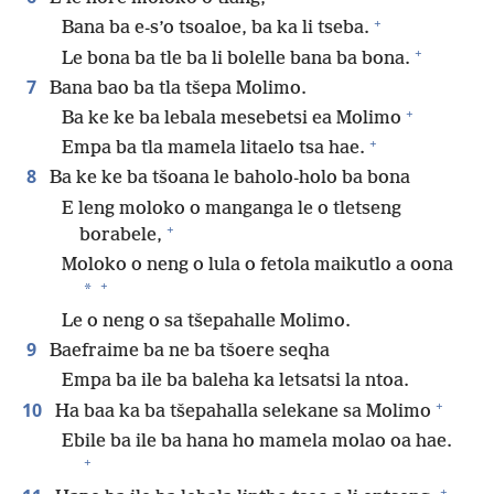
+
Bana ba e-s’o tsoaloe, ba ka li tseba.
+
Le bona ba tle ba li bolelle bana ba bona.
7
Bana bao ba tla tšepa Molimo.
+
Ba ke ke ba lebala mesebetsi ea Molimo
+
Empa ba tla mamela litaelo tsa hae.
8
Ba ke ke ba tšoana le baholo-holo ba bona
E leng moloko o manganga le o tletseng
+
borabele,
Moloko o neng o lula o fetola maikutlo a oona
+
*
Le o neng o sa tšepahalle Molimo.
9
Baefraime ba ne ba tšoere seqha
Empa ba ile ba baleha ka letsatsi la ntoa.
+
10
Ha baa ka ba tšepahalla selekane sa Molimo
Ebile ba ile ba hana ho mamela molao oa hae.
+
+