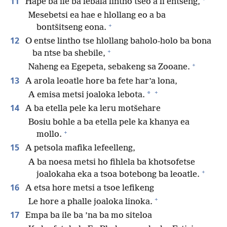
11
Hape ba ile ba lebala lintho tseo a li entseng,
Mesebetsi ea hae e hlollang eo a ba
+
bontšitseng eona.
12
O entse lintho tse hlollang baholo-holo ba bona
+
ba ntse ba shebile,
+
Naheng ea Egepeta, sebakeng sa Zooane.
13
A arola leoatle hore ba fete har’a lona,
+
*
A emisa metsi joaloka lebota.
14
A ba etella pele ka leru motšehare
Bosiu bohle a ba etella pele ka khanya ea
+
mollo.
15
A petsola mafika lefeelleng,
A ba noesa metsi ho fihlela ba khotsofetse
+
joalokaha eka a tsoa botebong ba leoatle.
16
A etsa hore metsi a tsoe lefikeng
+
Le hore a phalle joaloka linoka.
17
Empa ba ile ba ’na ba mo siteloa