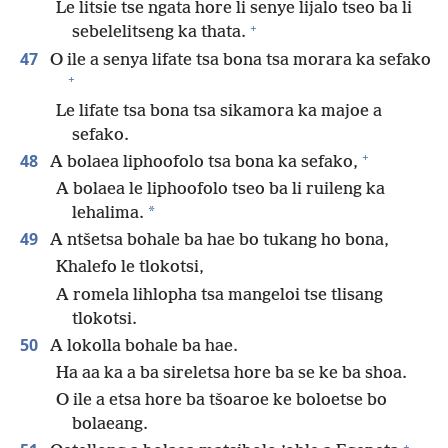
Le litsie tse ngata hore li senye lijalo tseo ba li
+
sebelelitseng ka thata.
47
O ile a senya lifate tsa bona tsa morara ka sefako
+
Le lifate tsa bona tsa sikamora ka majoe a
sefako.
+
48
A bolaea liphoofolo tsa bona ka sefako,
A bolaea le liphoofolo tseo ba li ruileng ka
*
lehalima.
49
A ntšetsa bohale ba hae bo tukang ho bona,
Khalefo le tlokotsi,
A romela lihlopha tsa mangeloi tse tlisang
tlokotsi.
50
A lokolla bohale ba hae.
Ha aa ka a ba sireletsa hore ba se ke ba shoa.
O ile a etsa hore ba tšoaroe ke boloetse bo
bolaeang.
+