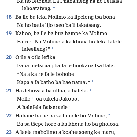
Ka ho fetohela Ea Phahameng ka ho Fetisisa
+
lehoatateng.
+
18
Ba ile ba leka Molimo ka lipelong tsa bona
Ka ho batla lijo tseo ba li lakatsang.
19
Kahoo, ba ile ba bua hampe ka Molimo,
Ba re: “Na Molimo a ka khona ho teka tafole
+
lefeelleng?”
20
O ile a otla lefika
+
Eaba metsi aa phalla le linokana tsa tlala.
“Na a ka re fa le bohobe
+
Kapa a fa batho ba hae nama?”
+
21
Ha Jehova a ba utloa, a halefa.
+
Mollo
oa tukela Jakobo,
+
A halefela Baiseraele
+
22
Hobane ba ne ba sa lumele ho Molimo,
Ba sa tšepe hore a ka khona ho ba pholosa.
23
A laela maholimo a koahetsoeng ke maru,