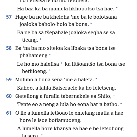
ho Fetisisa le ho mo fetohela.
+
Ha baa ka ba mamela likhopotso tsa hae.
57
Hape ba ne ba kheloha ’me ba le bolotsana
+
joaloka baholo-holo ba bona.
Ba ne ba sa tšepahale joaloka seqha se sa
+
tieang.
58
Ba ’na ba mo siteloa ka libaka tsa bona tse
+
phahameng
*
Le ho mo halefisa
ka litšoantšo tsa bona tse
+
betliloeng.
+
59
Molimo a bona sena ’me a halefa.
Kahoo, a lahla Baiseraele ka ho feletseng.
+
60
Qetellong a furalla tabernakele ea Shilo,
+
Tente eo a neng a lula ho eona har’a batho.
61
O ile a lumella letšoao le emelang matla a hae
hore le isoe botlamuoeng.
A lumella hore khanya ea hae e be letsohong
+
la sera.