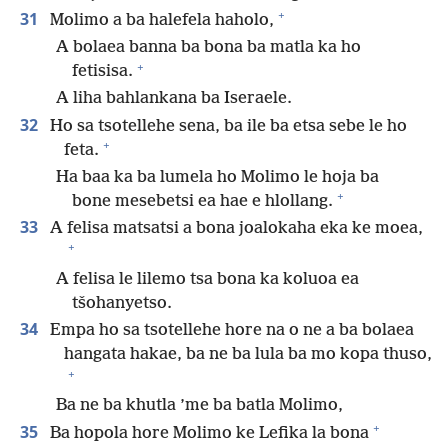
+
31
Molimo a ba halefela haholo,
A bolaea banna ba bona ba matla ka ho
+
fetisisa.
A liha bahlankana ba Iseraele.
32
Ho sa tsotellehe sena, ba ile ba etsa sebe le ho
+
feta.
Ha baa ka ba lumela ho Molimo le hoja ba
+
bone mesebetsi ea hae e hlollang.
33
A felisa matsatsi a bona joalokaha eka ke moea,
+
A felisa le lilemo tsa bona ka koluoa ea
tšohanyetso.
34
Empa ho sa tsotellehe hore na o ne a ba bolaea
hangata hakae, ba ne ba lula ba mo kopa thuso,
+
Ba ne ba khutla ’me ba batla Molimo,
+
35
Ba hopola hore Molimo ke Lefika la bona