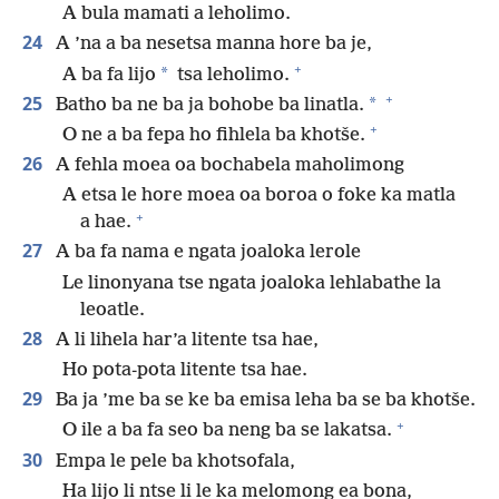
A bula mamati a leholimo.
24
A ’na a ba nesetsa manna hore ba je,
+
*
A ba fa lijo
tsa leholimo.
+
25
*
Batho ba ne ba ja bohobe ba linatla.
+
O ne a ba fepa ho fihlela ba khotše.
26
A fehla moea oa bochabela maholimong
A etsa le hore moea oa boroa o foke ka matla
+
a hae.
27
A ba fa nama e ngata joaloka lerole
Le linonyana tse ngata joaloka lehlabathe la
leoatle.
28
A li lihela har’a litente tsa hae,
Ho pota-pota litente tsa hae.
29
Ba ja ’me ba se ke ba emisa leha ba se ba khotše.
+
O ile a ba fa seo ba neng ba se lakatsa.
30
Empa le pele ba khotsofala,
Ha lijo li ntse li le ka melomong ea bona,