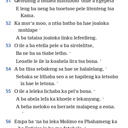
51
Qetellong a bolaea matsibolo ’ohle a Egepeta
E leng ba neng ba tsoetsoe pele litenteng tsa
Kama.
52
Ka mor’a moo, a ntša batho ba hae joaloka
+
mohlape
A ba tataisa joaloka linku lefeelleng.
53
O ile a ba etella pele a ba sirelelitse,
+
Ba ne ba sa tšabe letho.
+
Leoatle le ile la koahela lira tsa bona.
+
54
A ba tlisa sebakeng sa hae se halalelang,
Sebaka se lithaba seo a se hapileng ka letsoho
+
la hae le letona.
+
55
O ile a leleka lichaba ka pel’a bona.
+
A ba abela lefa ka khoele e lekanyang.
A beha meloko ea Iseraele malapeng a eona.
+
56
Empa ba ’na ba leka Molimo ea Phahameng ka
+