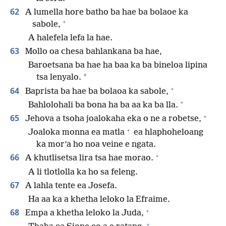
62
A lumella hore batho ba hae ba bolaoe ka
+
sabole,
A halefela lefa la hae.
63
Mollo oa chesa bahlankana ba hae,
Baroetsana ba hae ha baa ka ba bineloa lipina
*
tsa lenyalo.
+
64
Baprista ba hae ba bolaoa ka sabole,
+
Bahlolohali ba bona ha ba aa ka ba lla.
+
65
Jehova a tsoha joalokaha eka o ne a robetse,
+
Joaloka monna ea matla
ea hlaphoheloang
ka mor’a ho noa veine e ngata.
+
66
A khutlisetsa lira tsa hae morao.
A li tlotlolla ka ho sa feleng.
67
A lahla tente ea Josefa.
Ha aa ka a khetha leloko la Efraime.
+
68
Empa a khetha leloko la Juda,
+