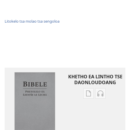
Litokelo tsa molao tsa sengoloa
KHETHO EA LINTHO TSE
DAONLOUDOANG
Khetho
Khetho
ea
ea
ho
ho
kopitsa
daonlouda
lingoliloeng
likhatiso