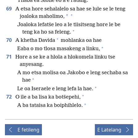
Thaba ea Sione eo a e ratang.
69
A etsa hore sehalalelo sa hae se lule se le teng
+
*
joaloka maholimo,
Joaloka lefatše leo a le tiisitseng hore le be
+
teng ka ho sa feleng.
+
70
A khetha Davida
mohlanka oa hae
+
Eaba o mo tlosa masakeng a linku,
71
Hore a se ke a hlola a hlokomela linku tse
anyesang.
A mo etsa molisa oa Jakobo e leng sechaba sa
+
hae
+
Le oa Iseraele e leng lefa la hae.
+
72
O ile a ba lisa ka botšepehi,
+
A ba tataisa ka boiphihlelo.
E fetileng
E Latelang