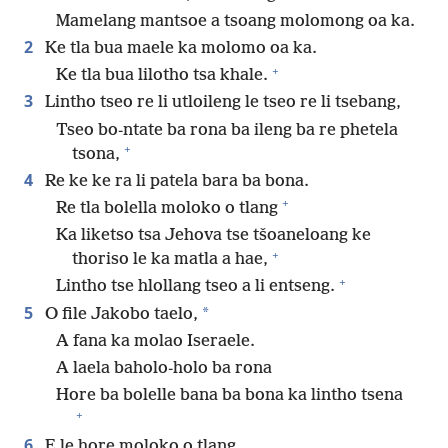
Mamelang mantsoe a tsoang molomong oa ka.
2
Ke tla bua maele ka molomo oa ka.
+
Ke tla bua lilotho tsa khale.
3
Lintho tseo re li utloileng le tseo re li tsebang,
Tseo bo-ntate ba rona ba ileng ba re phetela
+
tsona,
4
Re ke ke ra li patela bara ba bona.
+
Re tla bolella moloko o tlang
Ka liketso tsa Jehova tse tšoaneloang ke
+
thoriso le ka matla a hae,
+
Lintho tse hlollang tseo a li entseng.
5
*
O file Jakobo taelo,
A fana ka molao Iseraele.
A laela baholo-holo ba rona
Hore ba bolelle bana ba bona ka lintho tsena
+
6
E le hore moloko o tlang,