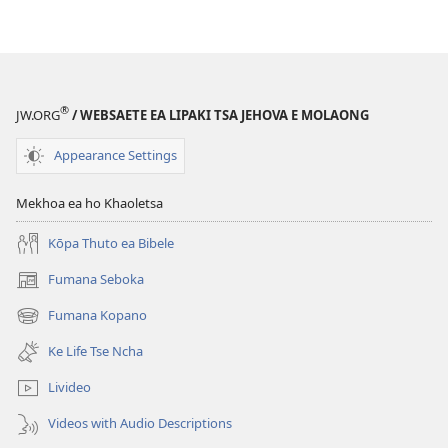
®
JW.ORG
/ WEBSAETE EA LIPAKI TSA JEHOVA E MOLAONG
Appearance Settings
Mekhoa ea ho Khaoletsa
Kōpa Thuto ea Bibele
Fumana Seboka
(opens
new
Fumana Kopano
(opens
window)
new
Ke Life Tse Ncha
window)
Livideo
Videos with Audio Descriptions