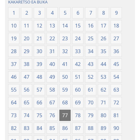
KAKARETSO EA BUKA
ea
ea
Lefatše
Lefatše
1
2
3
4
5
6
7
8
9
le
le
10
11
12
13
14
15
16
17
18
Lecha
Lecha
(Phetolelo ea
(Phetolelo ea
19
20
21
22
23
24
25
26
27
2013)
2013)
28
29
30
31
32
33
34
35
36
37
38
39
40
41
42
43
44
45
46
47
48
49
50
51
52
53
54
55
56
57
58
59
60
61
62
63
64
65
66
67
68
69
70
71
72
73
74
75
76
77
78
79
80
81
82
83
84
85
86
87
88
89
90