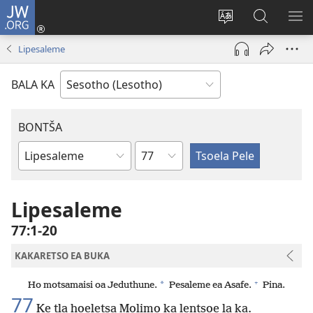
JW.ORG
Kena
(opens
Fetola
Batla
HL
new
puo
JW.ORG/S
ME
Lipesaleme
window)
BALA KA
BONTŠA
KHaolo
Buka
ea
Bibele
Lipesaleme
77:1-20
KAKARETSO EA BUKA
+
*
Ho motsamaisi oa Jeduthune.
Pesaleme ea Asafe.
Pina.
77
Ke tla hoeletsa Molimo ka lentsoe la ka.