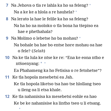
+
7
Na Jehova o tla re lahla ka ho sa feleng?
+
Na a ke ke a hlola a re hauhela?
8
Na lerato la hae le felile ka ho sa feleng?
Na ha ho na moloko o tla bona ha tšepiso ea
hae e phethahala?
+
9
Na Molimo o lebetse ho ba mohau?
Na bohale ba hae bo entse hore mohau oa hae
o fele? (
Selah
)
10
Na ke tla lula ke ntse ke re: “Ena ke eona ntho e
+
*
ntšoenyang:
Ea Phahameng ka ho Fetisisa o re fetohetse”?
11
Ke tla hopola mesebetsi ea Jah.
Ke tla hopola liketso tsa hao tse hlollang tseo
u ileng oa li etsa khale.
12
Ke tla nahanisisa ka mesebetsi eohle ea hao
Ke be ke nahanisise ka lintho tseo u li etsang.
+