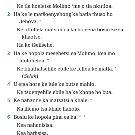
+
Ke tla hoeletsa Molimo ’me o tla nkutloa.
2
Ha ke le matšoenyehong ke batla thuso ho
+
Jehova.
Ke otlollela matsoho a ka ho eena bosiu ke sa
khaotse.
Ha ke tšelisehe.
3
Ha ke hopola mesebetsi ea Molimo, kea mo
+
hloloheloa.
+
Ke khathatsehile ebile ke felloa ke matla.
(
Selah
)
4
U etsa hore ke lule ke butse mahlo.
Ke tšoenyehile ebile ha ke khone ho bua.
+
5
Ke nahanne ka matsatsi a khale,
Ka lilemo tsa khale haholo.
+
6
*
Bosiu ke hopola pina ea ka.
+
Kea nahanisisa.
Kea batlisisa.