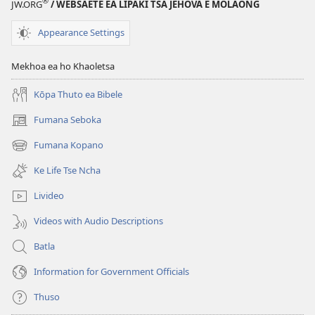
®
JW.ORG
/ WEBSAETE EA LIPAKI TSA JEHOVA E MOLAONG
Appearance Settings
Mekhoa ea ho Khaoletsa
Kōpa Thuto ea Bibele
Fumana Seboka
(opens
new
Fumana Kopano
(opens
window)
new
Ke Life Tse Ncha
window)
Livideo
Videos with Audio Descriptions
Batla
Information for Government Officials
Thuso