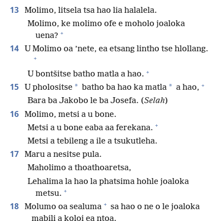
13
Molimo, litsela tsa hao lia halalela.
Molimo, ke molimo ofe e moholo joaloka
+
uena?
14
U Molimo oa ’nete, ea etsang lintho tse hlollang.
+
+
U bontšitse batho matla a hao.
+
15
*
*
U pholositse
batho ba hao ka matla
a hao,
Bara ba Jakobo le ba Josefa. (
Selah
)
16
Molimo, metsi a u bone.
+
Metsi a u bone eaba aa ferekana.
Metsi a tebileng a ile a tsukutleha.
17
Maru a nesitse pula.
Maholimo a thoathoaretsa,
Lehalima la hao la phatsima hohle joaloka
+
metsu.
+
18
Molumo oa sealuma
sa hao o ne o le joaloka
mabili a koloi ea ntoa.