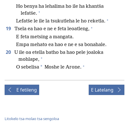
Ho benya ha lehalima ho ile ha khantša
+
lefatše.
+
Lefatše le ile la tsukutleha le ho reketla.
+
19
Tsela ea hao e ne e feta leoatleng,
E feta metsing a mangata.
Empa mehato ea hao e ne e sa bonahale.
20
U ile oa etella batho ba hao pele joaloka
+
mohlape,
+
*
O sebelisa
Moshe le Arone.
E fetileng
E Latelang
Litokelo tsa molao tsa sengoloa