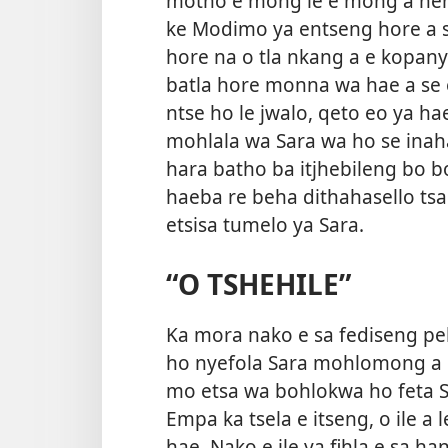
motho e mong le e mong a neng
ke Modimo ya entseng hore a se 
hore na o tla nkang a e kopany
batla hore monna wa hae a se e
ntse ho le jwalo, qeto eo ya ha
mohlala wa Sara wa ho se inaha
hara batho ba itjhebileng bo b
haeba re beha dithahasello tsa
etsisa tumelo ya Sara.
“O TSHEHILE”
Ka mora nako e sa fediseng pel
ho nyefola Sara mohlomong a 
mo etsa wa bohlokwa ho feta Sa
Empa ka tsela e itseng, o ile 
hae. Nako e ile ya fihla e sa 