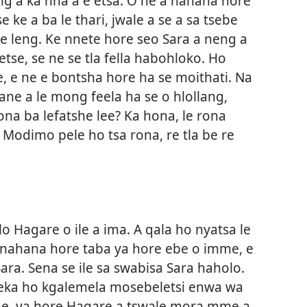
 a ka nna a e etsa. O ne a nahana hore
ke a ba le thari, jwale a se a sa tsebe
e leng. Ke nnete hore seo Sara a neng a
tse, se ne se tla fella habohloko. Ho
e, e ne e bontsha hore ha se moithati. Na
ne a le mong feela ha se o hlollang,
ona ba lefatshe lee? Ka hona, le rona
 Modimo pele ho tsa rona, re tla be re
o Hagare o ile a ima. A qala ho nyatsa le
nahana hore taba ya hore ebe o imme, e
ra. Sena se ile sa swabisa Sara haholo.
a leka ho kgalemela mosebeletsi enwa wa
hane, ya hore Hagare a tswale mora mme a