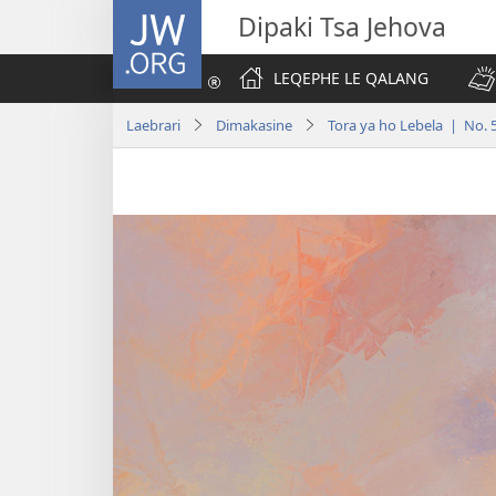
JW.ORG
Dipaki Tsa Jehova
LEQEPHE LE QALANG
Laebrari
Dimakasine
Tora ya ho Lebela | No. 