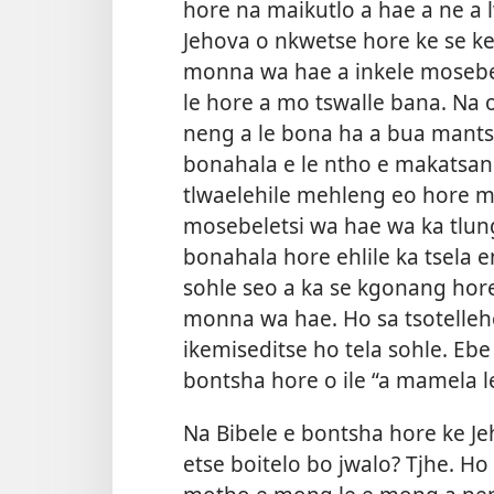
hore na maikutlo a hae a ne a 
Jehova o nkwetse hore ke se ke
monna wa hae a inkele mosebel
le hore a mo tswalle bana. Na
neng a le bona ha a bua mant
bonahala e le ntho e makatsa
tlwaelehile mehleng eo hore 
mosebeletsi wa hae wa ka tlung
bonahala hore ehlile ka tsela e
sohle seo a ka se kgonang ho
monna wa hae. Ho sa tsotellehe
ikemiseditse ho tela sohle. Ebe
bontsha hore o ile “a mamela le
Na Bibele e bontsha hore ke J
etse boitelo bo jwalo? Tjhe. H