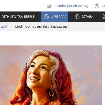
Sesotho (South Africa)
K
Kgetha
(
Puo
n
DITHUTO TSA BIBELE
LAEBRARI
DITABA
w
5 2017
Modimo o ne a mo Bitsa “Kgosatsana”