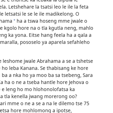
a. Letshehare la tsatsi leo le ile la feta
 letsatsi le se le ile madikelong. O
rahama
ha a tswa hoseng mme jwale o
*
o e kgolo hore na o tla kgutla neng, mahlo
eng ka yona. Eitse hang feela ha a qala a
e maralla, pososelo ya aparela sefahleho
se leshome jwale Abrahama a se a tshetse
ae ho leba Kanana. Se thabisang ke hore
 ba a nka ho ya moo ba sa tsebeng, Sara
Ka ha o ne a tseba hantle hore Jehova o
 e leng ho mo hlohonolofatsa ka
e a tla kenella jwang morerong oo?
ari mme o ne a se a na le dilemo tse 75
a etsa hore mohlomong a ipotse,