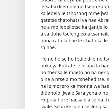
letsatsi dilemolemo tsena kaofel
ka lebelo le tshosang mme jwale
qetetse thatohatsi ya hae Ab
ne a mo lebelletse ka tjantjell
a sa tlohe tseleng eo a tsamail
bona rato la hae le ithathika l
sa hae.
Ho ne ho se ho fetile dilemo t
noka ya Eufrate le lelapa la h
ho theosa le maeto ao ba neng
o ne a ntse a mo tsheheditse. 
na le morero ka monna wa hae
ditloholo. Jwale Sara yena o n
Hopola hore haesale a se na th
jwale. Sena ke sona se ileng s