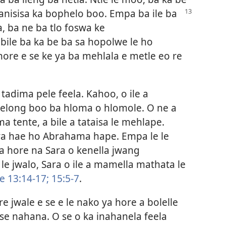
hanisisa ka bophelo boo. Empa ba ile ba
, ba ne ba tlo foswa ke
Ebile ba ka be ba sa hopolwe le ho
hore e se ke ya ba mehlala e metle eo re
a tadima pele feela. Kahoo, o ile a
long boo ba hloma o hlomole. O ne a
 tente, a bile a tataisa le mehlape.
 ya hae ho Abrahama hape. Empa le le
a hore na Sara o kenella jwang
e jwalo, Sara o ile a mamella mathata le
e 13:14-17;
15:5-7
.
re jwale e se e le nako ya hore a bolelle
se nahana. O se o ka inahanela feela