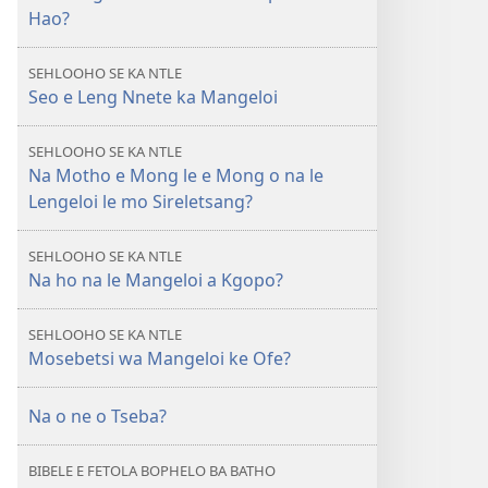
TORA
Hao?
YA
HO
SEHLOOHO SE KA NTLE
LEBELA
Seo e Leng Nnete ka Mangeloi
Ho
Tseba
SEHLOOHO SE KA NTLE
Nnete
Na Motho e Mong le e Mong o na le
ka
Lengeloi le mo Sireletsang?
Mangeloi
ho
SEHLOOHO SE KA NTLE
ka
Na ho na le Mangeloi a Kgopo?
o
Thusa
SEHLOOHO SE KA NTLE
Jwang?
Mosebetsi wa Mangeloi ke Ofe?
Na o ne o Tseba?
BIBELE E FETOLA BOPHELO BA BATHO