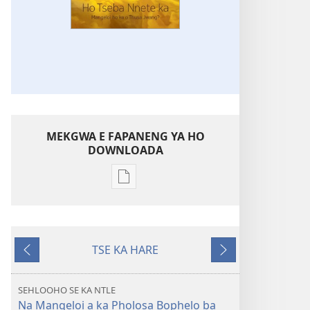
MEKGWA E FAPANENG YA HO
DOWNLOADA
Mekgwa
e
sa
tshwaneng
TSE KA HARE
ya
E
E
ho
Fetileng
latelang
daonlouda
SEHLOOHO SE KA NTLE
dingolwa
Na Mangeloi a ka Pholosa Bophelo ba