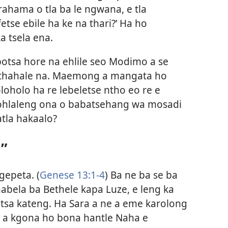
rahama o tla ba le ngwana, e tla
tse ebile ha ke na thari?’ Ha ho
a tsela ena.
ipotsa hore na ehlile seo Modimo a se
phethahale na. Maemong a mangata ho
oholo ha re lebeletse ntho eo re e
mohlaleng ona o babatsehang wa mosadi
tla hakaalo?
”
gepeta. (
Genese 13:1-4
) Ba ne ba se ba
bela ba Bethele kapa Luze, e leng ka
sa kateng. Ha Sara a ne a eme karolong
 a kgona ho bona hantle Naha e