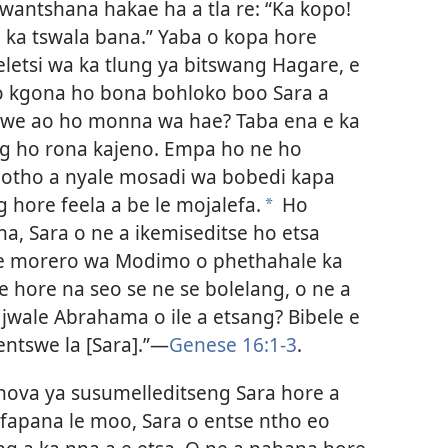
lwantshana hakae ha a tla re: “Ka kopo!
 ka tswala bana.” Yaba o kopa hore
etsi wa ka tlung ya bitswang Hagare, e
 o kgona ho bona bohloko boo Sara a
swe ao ho monna wa hae? Taba ena e ka
ng ho rona kajeno. Empa ho ne ho
motho a nyale mosadi wa bobedi kapa
 hore feela a be le mojalefa.
Ho
*
na, Sara o ne a ikemiseditse ho etsa
re morero wa Modimo o phethahale ka
 hore na seo se ne se bolelang, o ne a
 jwale Abrahama o ile a etsang? Bibele e
ntswe la [Sara].”​—
Genese 16:1-3
.
ehova ya susumelleditseng Sara hore a
o fapana le moo, Sara o entse ntho eo