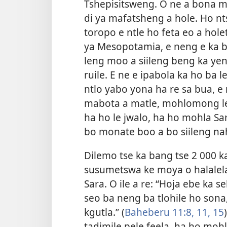
Tshepisitsweng. O ne a bona m
di ya mafatsheng a hole. Ho nt
toropo e ntle ho feta eo a hol
ya Mesopotamia, e neng e ka ba
leng moo a siileng beng ka ye
ruile. E ne e ipabola ka ho ba 
ntlo yabo yona ha re sa bua, e 
mabota a matle, mohlomong le
ha ho le jwalo, ha ho mohla Sa
bo monate boo a bo siileng na
Dilemo tse ka bang tse 2 000 
susumetswa ke moya o halalel
Sara. O ile a re: “Hoja ebe ka 
seo ba neng ba tlohile ho sona
kgutla.” (
Baheberu 11:8,
11,
15
tadimile pele feela, ha ho mohl