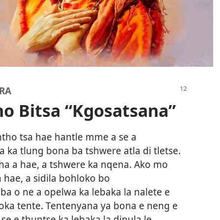
ARA
o Bitsa “Kgosatsana”
intho tsa hae hantle mme a se a
ba ka tlung bona ba tshwere atla di tletse.
ha a hae, a tshwere ka nqena. Ako mo
 hae, a sidila bohloko bo
ba o ne a opelwa ka lebaka la nalete e
roka tente. Tentenyana ya bona e neng e
se e thuntse ka lebaka la dipula le