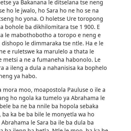
etse ya Bakanana le ditselana tse neng
se ho le jwalo, ho Sara ho ne ho se na
etseng ho yona. O holetse Ure toropong
 bohole ba dikhilomitara tse 1 900. E
na le mabothobotho a toropo e neng e
le dishopo le dimmaraka tse ntle. Ha e le
ne e ruletswe ka marulelo a thata le
 metsi a ne a fumaneha habonolo. Le
ra a ileng a dula a nahanisisa ka bophelo
heng ya habo.
ka mora moo, moapostola Pauluse o ile a
ang ho ngola ka tumelo ya Abrahama le
sebele ba ne ba nnile ba hopola sebaka
, ba ka be ba bile le monyetla wa ho
) Abrahama le Sara ba ile ba dula ba
a ba ileng ba hetla. Ntle le moo, ba ka be