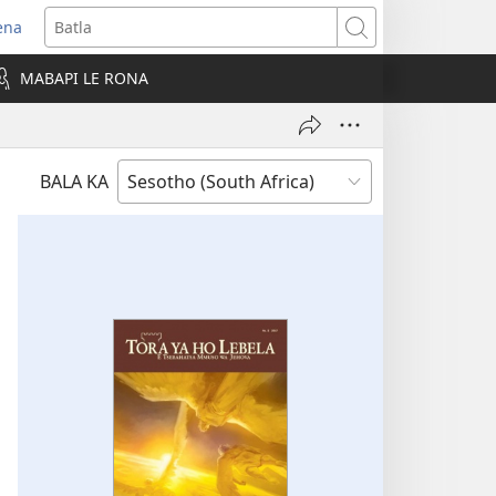
ena
opens
Batla
ew
MABAPI LE RONA
indow)
BALA KA