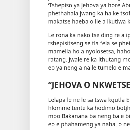
‘Tshepiso ya Jehova ya hore Ab
phethahala jwang ka ha ke tsofe
makatse haeba o ile a ikutlwa k
Le rona ka nako tse ding re a 
tshepisitseng se tla fela se 
mamella ho a nyolosetsa, hahol
ratang. Jwale re ka ithutang 
eo ya neng a na le tumelo e ma
“JEHOVA O NKWETSE
Lelapa le ne le sa tswa kgutla E
hlomme tente ka hodimo botjha
moo Bakanana ba neng ba e bit
eo e phahameng ya naha, o ne