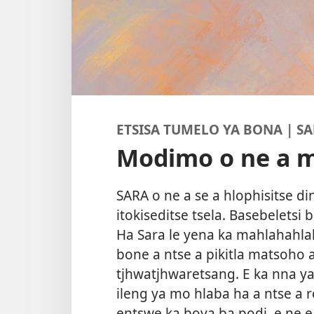
ETSISA TUMELO YA BONA | S
Modimo o ne a m
SARA o ne a se a hlophisitse d
itokiseditse tsela. Basebeletsi 
Ha Sara le yena ka mahlahahla
bone a ntse a pikitla matsoho a
tjhwatjhwaretsang. E ka nna ya
ileng ya mo hlaba ha a ntse a 
entswe ka boya ba podi, e ne e 