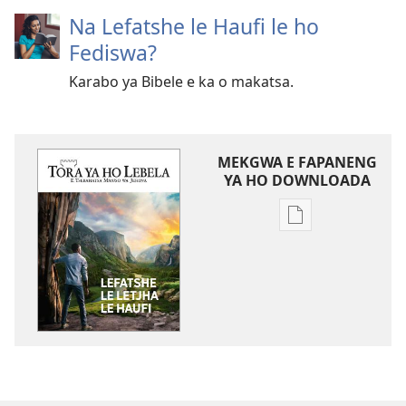
Na Lefatshe le Haufi le ho
Fediswa?
Karabo ya Bibele e ka o makatsa.
MEKGWA E FAPANENG
YA HO DOWNLOADA
Mekgwa
e
sa
tshwaneng
ya
ho
daonlouda
dingolwa
TORA