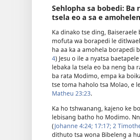
Sehlopha sa bobedi: Ba
tsela eo a sa e amohele
Ka dinako tse ding, Baiserael
mofuta wa borapedi le ditlwae
ha aa ka a amohela borapedi bo
4
) Jesu o ile a nyatsa baetap
lebaka la tsela eo ba neng ba 
ba rata Modimo, empa ka boika
tse toma haholo tsa Molao, e l
Matheu 23:23
.
Ka ho tshwanang, kajeno ke b
lebisang batho ho Modimo. Nn
(
Johanne 4:​24;
17:​17;
2 Timothea
dithuto tsa wona Bibeleng a hu