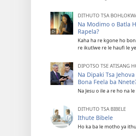
DITHUTO TSA BOHLOKWA
Na Modimo o Batla H
Rapela?
Kaha ha re kgone ho bon
re ikutlwe re le haufi le y
DIPOTSO TSE ATISANG 
Na Dipaki Tsa Jehov
Bona Feela ba Nnete
Na Jesu o ile a re ho na l
DITHUTO TSA BIBELE
Ithute Bibele
Ho ka ba le motho ya ith