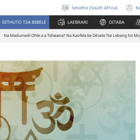
Sesotho (South Africa)
K
Kgetha
(
Puo
n
DITHUTO TSA BIBELE
LAEBRARI
DITABA
w
Na Madumedi Ohle a a Tshwana? Na Kaofela ke Ditsela Tse Lebang ho M