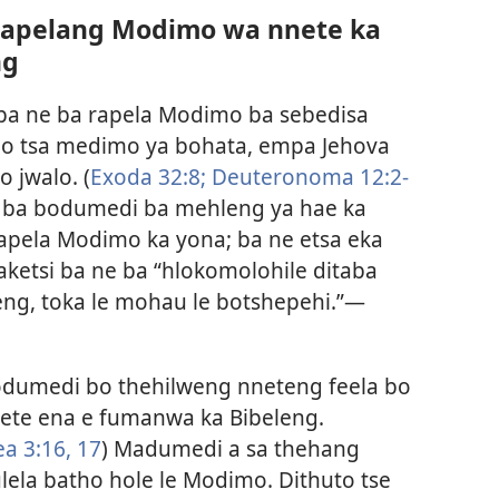
 rapelang Modimo wa nnete ka
ng
e ba ne ba rapela Modimo ba sebedisa
lo tsa medimo ya bohata, empa Jehova
 jwalo. (
Exoda 32:⁠8;
Deuteronoma 12:​2-
ele ba bodumedi ba mehleng ya hae ka
rapela Modimo ka yona; ba ne etsa eka
ketsi ba ne ba “hlokomolohile ditaba
eng, toka le mohau le botshepehi.”​—
odumedi bo thehilweng nneteng feela bo
ete ena e fumanwa ka Bibeleng.
 3:​16, 17
) Madumedi a sa thehang
lela batho hole le Modimo. Dithuto tse