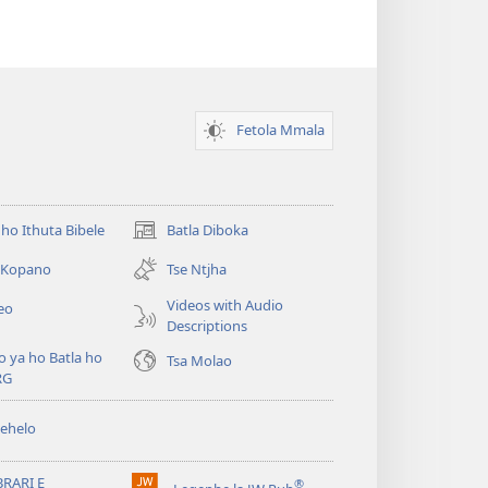
Fetola Mmala
ho Ithuta Bibele
Batla Diboka
(opens
new
a Kopano
Tse Ntjha
window)
Videos with Audio
eo
Descriptions
o ya ho Batla ho
Tsa Molao
RG
ehelo
BRARI E
®