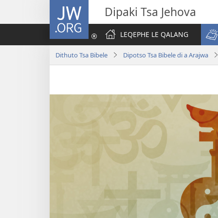
JW.ORG
Dipaki Tsa Jehova
LEQEPHE LE QALANG
Dithuto Tsa Bibele
Dipotso Tsa Bibele di a Arajwa