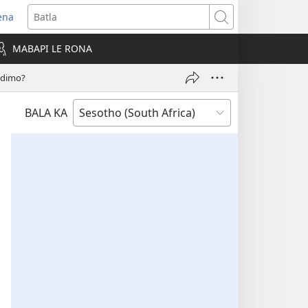
ena
opens
Batla
ew
MABAPI LE RONA
indow)
odimo?
BALA KA