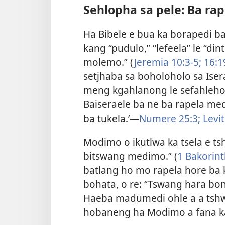
Sehlopha sa pele: Ba ra
Ha Bibele e bua ka borapedi b
kang “pudulo,” “lefeela” le “di
molemo.” (
Jeremia 10:​3-5;
16:1
setjhaba sa boholoholo sa Iser
meng kgahlanong le sefahleho s
Baiseraele ba ne ba rapela me
ba tukela.’​—
Numere 25:3;
Levit
Modimo o ikutlwa ka tsela e t
bitswang medimo.” (
1 Bakorinth
batlang ho mo rapela hore ba
bohata, o re: “Tswang hara bon
Haeba madumedi ohle a a tsh
hobaneng ha Modimo a fana ka