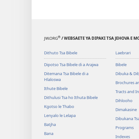
®
JW.ORG
/ WEBSAETE YA DIPAKI TSA JEHOVA E 
Dithuto Tsa Bibele
Laebrari
Dipotso Tsa Bibele di a Arajwa
Bibele
Ditemana Tsa Bibele di a
Dibuka & Di
Hlaloswa
Brochures a
Ithute Bibele
Tracts and In
Dithulusi Tsa ho Ithuta Bibele
Dihlooho
Kgotso le Thabo
Dimakasine
Lenyalo le Lelapa
Dibukana Ts
Batjha
Programs
Bana
Indexes