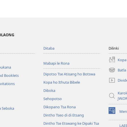
MOLAONG
Ditaba
Dilinki
Kopa 
Mabapi le Rona
bukana
Batl
(opens
Dipotso Tse Atisang ho Botswa
nd Booklets
new
Divid
Kopa ho Ithuta Bibele
window)
vitations
Diboka
Karol
JW.O
Sehopotso
Dikopano Tsa Rona
a Seboka
Men
(opens
Dintho Tseo di di Etsang
new
Dintho Tse Etswang ke Dipaki Tsa
window)
LAE