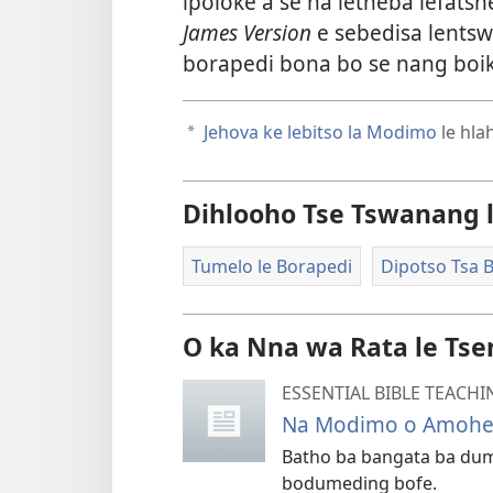
ipoloke a se na letheba lefatsh
James Version
e sebedisa lents
borapedi bona bo se nang boik
Jehova ke lebitso la Modimo
le hla
a
Dihlooho Tse Tswanang 
Tumelo le Borapedi
Dipotso Tsa B
O ka Nna wa Rata le Tse
ESSENTIAL BIBLE TEACHI
Na Modimo o Amohe
Batho ba bangata ba dum
bodumeding bofe.