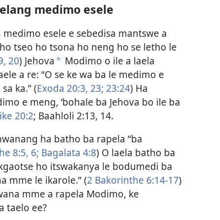
pelang medimo esele
a medimo esele e sebedisa mantswe a
ntho tseo ho tsona ho neng ho se letho le
9, 20
) Jehova
Modimo o ile a laela
a
aele a re: “O se ke wa ba le medimo e
a ka.” (
Exoda 20:​3,
23;
23:​24
) Ha
dimo e meng, ‘bohale ba Jehova bo ile ba
ike 20:2
; Baahloli 2:​13, 14.
shwanang ha batho ba rapela “ba
e 8:​5, 6;
Bagalata 4:⁠8
) O laela batho ba
 kgaotse ho itswakanya le bodumedi ba
a mme le ikarole.” (
2 Bakorinthe 6:​14-17
)
wana mme a rapela Modimo, ke
 taelo ee?