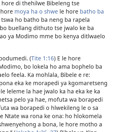
hore di thehilwe Bibeleng tse
, hore
moya ha o shwe
le hore
batho ba
i tswa ho batho ba neng ba rapela
 buellang dithuto tse jwalo ke ba
elao ya Modimo mme bo kenya ditlwaelo
 bodumedi. (
Tite 1:​16
) E le hore
Modimo, bo lokela ho ama bophelo ba
elo feela. Ka mohlala, Bibele e re:
 ipona eka ke morapedi ya kgomaretseng
ole leleme la hae jwalo ka ha eka ke ka
hetsa pelo ya hae, mofuta wa borapedi
uta wa borapedi o hlwekileng le o sa
e Ntate wa rona ke ona: ho hlokomela
tshwenyehong a bona, le hore motho a