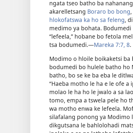
ngata tseo batho ba nahanang 
akarelletsang
Boraro bo bong
hlokofatswa ka ho sa feleng
, d
medimo ya bohata. Bodumedi bo
“lefeela,” hobane bo fetola m
tsa bodumedi.​—
Mareka 7:​7, 8
.
Modimo o hloile boikaketsi ba
bodumedi bo hulele batho ho 
batho, bo se ke ba eba le ditlwa
“Haeba motho le ha e le ofe a
molao le ha ho le jwalo a sa la
tomo, empa a tswela pele ho t
wa motho enwa ke lefeela. Mof
silafalang ponong ya Modimo l
dikgutsana le bahlolohadi ma