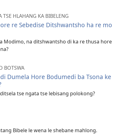
 TSE HLAHANG KA BIBELENG
ore re Sebedise Ditshwantsho ha re mo
a Modimo, na ditshwantsho di ka re thusa hore
ena?
HO BOTSWA
a di Dumela Hore Bodumedi ba Tsona ke
?
e ditsela tse ngata tse lebisang polokong?
utang Bibele le wena le shebane mahlong.