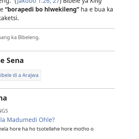
eng.” (
Jakobo 1:​26, 27
) Bibele ya
King
we
“borapedi bo hlwekileng”
ha e bua ka
aketsi.
hang ka Bibeleng.
le Sena
ibele di a Arajwa
na
NGS
la Madumedi Ohle?
ela hore ha ho tsotellehe hore motho o