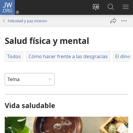
JW.ORG
Iniciar
sesión
Cambiar
Búsqueda
MO
(abre
idioma
en
ME
Felicidad y paz interior
una
del sitio
jw.org
nueva
Salud física y mental
ventana)
Todos
Cómo hacer frente a las desgracias
El diner
Vida saludable