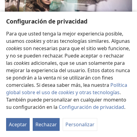
Cómo adaptarse a los cambios
Configuración de privacidad
Los cambios son inevitables. Mira cómo algunos
Para que usted tenga la mejor experiencia posible,
jóvenes han logrado adaptarse.
usamos
cookies
y otras tecnologías similares. Algunas
cookies
son necesarias para que el sitio web funcione,
y no se pueden rechazar. Puede aceptar o rechazar
las
cookies
adicionales, que se usan solamente para
Atención médica
mejorar la experiencia del usuario. Estos datos nunca
se pondrán a la venta ni se utilizarán con fines
comerciales. Si desea saber más, lea nuestra
Política
global sobre el uso de
cookies
y otras tecnologías
.
También puede personalizar en cualquier momento
su configuración en la
Configuración de privacidad
.
Aceptar
Rechazar
Personalizar