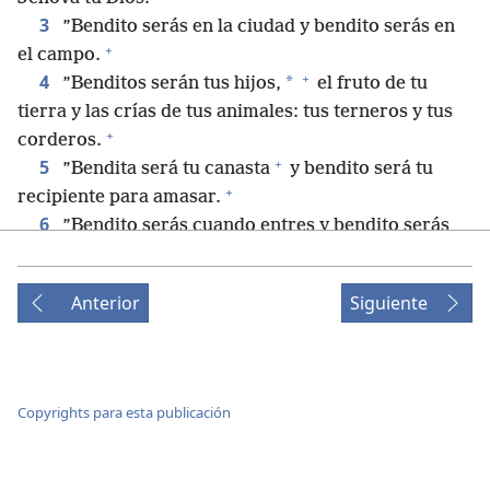
3
”Bendito serás en la ciudad y bendito serás en
+
el campo.
+
4
*
”Benditos serán tus hijos,
el fruto de tu
tierra y las crías de tus animales: tus terneros y tus
+
corderos.
+
5
”Bendita será tu canasta
y bendito será tu
+
recipiente para amasar.
6
”Bendito serás cuando entres y bendito serás
cuando salgas.
7
”Jehová hará que los enemigos que se levanten
Anterior
Siguiente
+
contra ti sean derrotados delante de ti.
Irán a
atacarte en una dirección, pero huirán de ti en siete
+
8
direcciones diferentes.
Jehová ordenará que tú
+
recibas una bendición sobre tus almacenes
y sobre
Copyrights para esta publicación
todo lo que hagas, y sin duda te bendecirá en la
9
tierra que Jehová tu Dios te dará.
Jehová te
+
establecerá como un pueblo santo para él,
tal