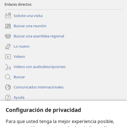
Enlaces directos
Solicite una visita
Buscar una reunión
(abre
una
Buscar una asamblea regional
(abre
nueva
una
ventana)
Lo nuevo
nueva
ventana)
Videos
Videos con audiodescripciones
Buscar
Comunicados internacionales
Ayuda
Configuración de privacidad
Donaciones
(abre
una
Para que usted tenga la mejor experiencia posible,
nueva