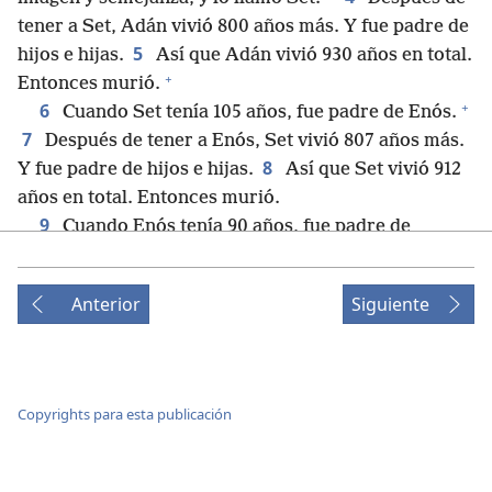
tener a Set, Adán vivió 800 años más. Y fue padre de
5
hijos e hijas.
Así que Adán vivió 930 años en total.
+
Entonces murió.
+
6
Cuando Set tenía 105 años, fue padre de Enós.
7
Después de tener a Enós, Set vivió 807 años más.
8
Y fue padre de hijos e hijas.
Así que Set vivió 912
años en total. Entonces murió.
9
Cuando Enós tenía 90 años, fue padre de
10
Quenán.
Después de tener a Quenán, Enós vivió
11
815 años más. Y fue padre de hijos e hijas.
Así
Anterior
Siguiente
que Enós vivió 905 años en total. Entonces murió.
12
Cuando Quenán tenía 70 años, fue padre de
+
13
Mahalalel.
Después de tener a Mahalalel,
Quenán vivió 840 años más. Y fue padre de hijos e
Copyrights para esta publicación
14
hijas.
Así que Quenán vivió 910 años en total.
Entonces murió.
15
Cuando Mahalalel tenía 65 años, fue padre de