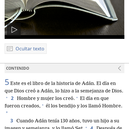
Reproducir
video
Ocultar texto
CONTENIDO
5
Este es el libro de la historia de Adán. El día en
que Dios creó a Adán, lo hizo a la semejanza de Dios.
+
+
2
Hombre y mujer los creó.
El día en que
+
fueron creados,
él los bendijo y los llamó Hombre.
*
3
Cuando Adán tenía 130 años, tuvo un hijo a su
+
4
imagen y semejanza, y lo llamó Set.
Después de