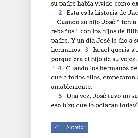
su padre había vivido como ex
2
Esta es la historia de Ja
+
Cuando su hijo José
tenía 
+
rebaños
con los hijos de Bil
padre. Y un día José le dio a 
3
hermanos.
Israel quería a
porque era el hijo de su vejez
4
*
Cuando los hermanos de J
que a todos ellos, empezaron 
amablemente.
5
Una vez, José tuvo un su
eso hizo que lo odiaran todav
escuchen el sueño que tuve.
grano en medio del campo, y e
Anterior
quedó de pie. Luego sus gavill