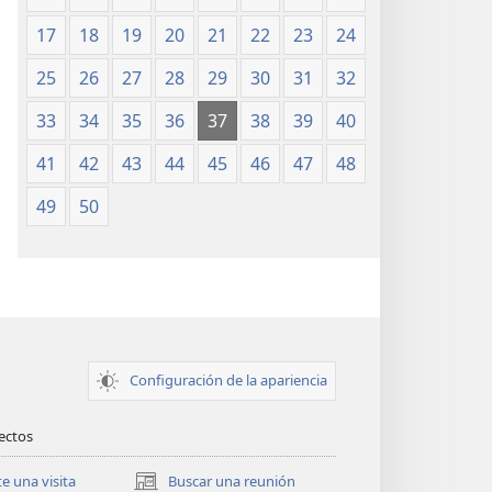
17
18
19
20
21
22
23
24
25
26
27
28
29
30
31
32
33
34
35
36
37
38
39
40
41
42
43
44
45
46
47
48
49
50
Configuración de la apariencia
rectos
te una visita
Buscar una reunión
(abre