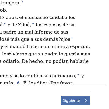
+
tranjero.
cob.
17 años, el muchacho cuidaba los
+
+
há
y de Zilpá,
las esposas de su
su padre un mal informe de sus
+
 José más que a sus demás hijos
, y él mandó hacerle una túnica especial.
osé vieron que su padre lo quería más
a odiarlo. De hecho, no podían hablarle
+
eño y se lo contó a sus hermanos,
y
6
ía más.
Él les dijo: “Por favor,
7
*
Estábamos amarrando gavillas
de
ntonces mi gavilla se levantó y se
Siguiente
as se pusieron alrededor de la mía y se