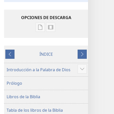
OPCIONES DE DESCARGA
Opciones
Opciones
de
de
descarga
descarga
de
de
ÍNDICE
publicaciones
video
Anterior
Siguiente
La
La
Biblia.
Biblia.
Introducción a la Palabra de Dios
Mostrar
Traducción
Traducción
más
del
del
Prólogo
Nuevo
Nuevo
Mundo
Mundo
Libros de la Biblia
(revisión
(revisión
del
del
2019)
2019)
Tabla de los libros de la Biblia