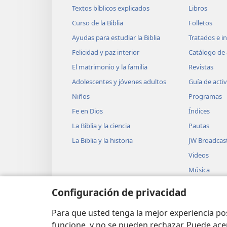
“¡Aquí estoy para lo que mand
Textos bíblicos explicados
Libros
favor, ve a ver si tus hermano
Curso de la Biblia
Folletos
rebaño y regresa para inform
Ayudas para estudiar la Biblia
Tratados e i
15
+
Felicidad y paz interior
Catálogo de 
Hebrón
a Siquem.
Más t
El matrimonio y la familia
Revistas
dando vueltas por el campo y 
Adolescentes y jóvenes adultos
Guía de acti
le dijo: “Busco a mis hermano
Niños
Programas
pastoreando ellos los rebaños?
Fe en Dios
Índices
fueron de aquí. Oí que dijero
La Biblia y la ciencia
Pautas
tras sus hermanos y los halló
La Biblia y la historia
JW Broadcas
18
Pero, antes de que él l
Videos
ellos lo vieron venir a lo lej
Música
19
Se dijeron unos a otros: “
Obras teatra
Vengan, vamos a matarlo y a e
Configuración de privacidad
Lecturas dra
diremos que una fiera lo dev
Biblia
Para que usted tenga la mejor experiencia p
21
sueños”.
Pero, cuando R
funcione, y no se pueden rechazar. Puede ace