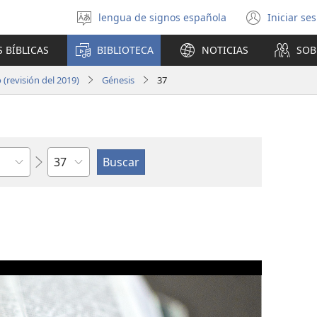
lengua de signos española
Iniciar se
Seleccionar
(abre
idioma
una
 BÍBLICAS
BIBLIOTECA
NOTICIAS
SOB
nuev
venta
(revisión del 2019)
Génesis
37
Capítulo