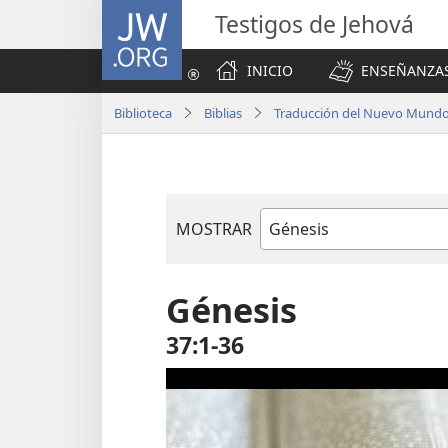
JW.ORG
Testigos de Jehová
INICIO
ENSEÑANZAS
Biblioteca
Biblias
Traducción del Nuevo Mundo 
MOSTRAR
Libro
de
la
Génesis
Biblia
37:1-36