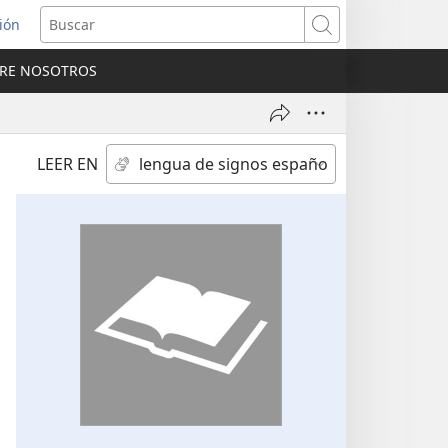
sión
Buscar
RE NOSOTROS
a
na)
LEER EN