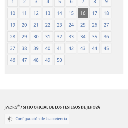
(revisión
(revisión
1
2
3
4
5
6
7
8
9
pozo, que está entre Cadés y Bered, se llamó Beer-
del
del
15
*
Lahái-Roí.
Finalmente, Agar le dio un hijo a
10
11
12
13
14
15
16
17
18
2019)
2019)
Abrán, y Abrán llamó Ismael al hijo que le dio Agar.
19
20
21
22
23
24
25
26
27
+
16
Abrán tenía 86 años cuando Agar dio a luz a
Ismael.
28
29
30
31
32
33
34
35
36
37
38
39
40
41
42
43
44
45
46
47
48
49
50
®
JW.ORG
/ SITIO OFICIAL DE LOS TESTIGOS DE JEHOVÁ
Configuración de la apariencia