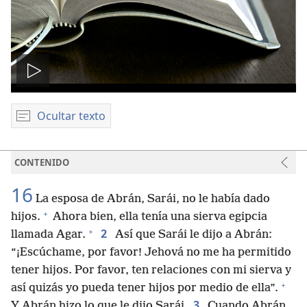
Reproducir
video
Ocultar texto
CONTENIDO
16
La esposa de Abrán, Sarái, no le había dado
+
hijos.
Ahora bien, ella tenía una sierva egipcia
+
2
llamada Agar.
Así que Sarái le dijo a Abrán:
“¡Escúchame, por favor! Jehová no me ha permitido
tener hijos. Por favor, ten relaciones con mi sierva y
+
así quizás yo pueda tener hijos por medio de ella”.
3
Y Abrán hizo lo que le dijo Sarái.
Cuando Abrán