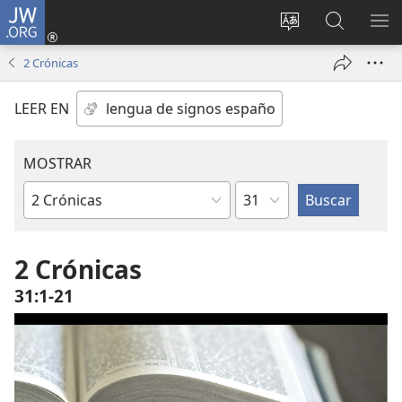
JW.ORG
Iniciar
sesión
Cambiar
Búsqueda
MO
(abre
idioma
en
ME
2 Crónicas
una
del sitio
jw.org
nueva
LEER EN
ventana)
MOSTRAR
Capítulo
Libro
de
la
2 Crónicas
Biblia
31:1-21