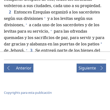
volvieron a sus ciudades, cada uno a su propiedad.
2
Entonces Ezequías organizó a los sacerdotes
+
según sus divisiones
y a los levitas según sus
+
divisiones,
a cada uno de los sacerdotes y de los
+
levitas para su servicio,
para las ofrendas
quemadas y los sacrificios de paz, para servir y para
*
dar gracias y alabanza en las puertas de los patios
+
3
de Jehová.
Se entregó parte de los bienes del
+
rey para las ofrendas quemadas,
incluidas las
+
ofrendas quemadas de la mañana y de la tarde,
así
Anterior
Siguiente
+
como las ofrendas quemadas de los sábados,
las
+
+
lunas nuevas
y las fiestas,
de acuerdo con lo que
está escrito en la Ley de Jehová.
4
Además, le ordenó a la gente que vivía en
Copyrights para esta publicación
Jerusalén que les entregara a los sacerdotes y a los
+
levitas
la parte que les correspondía, para que así
*
estos pudieran dedicarse por completo
a la ley de