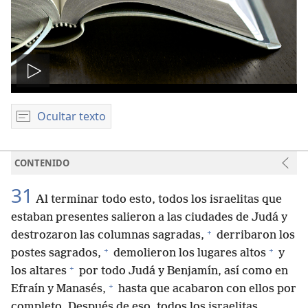
Reproducir
video
Ocultar texto
CONTENIDO
31
Al terminar todo esto, todos los israelitas que
estaban presentes salieron a las ciudades de Judá y
+
destrozaron las columnas sagradas,
derribaron los
+
+
postes sagrados,
demolieron los lugares altos
y
+
los altares
por todo Judá y Benjamín, así como en
+
Efraín y Manasés,
hasta que acabaron con ellos por
completo. Después de eso, todos los israelitas