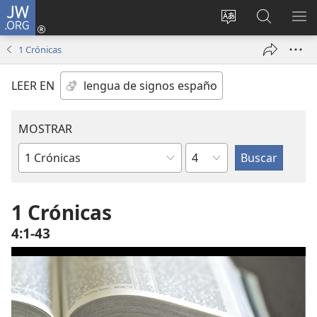
JW.ORG
Iniciar
sesión
Cambiar
Búsqueda
MO
(abre
idioma
en
ME
1 Crónicas
una
del sitio
jw.org
nueva
LEER EN
ventana)
MOSTRAR
Capítulo
Libro
de
la
1 Crónicas
Biblia
4:1-43