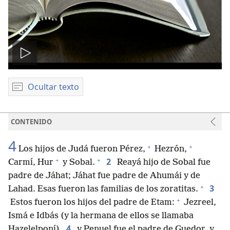
Reproducir
video
Ocultar texto
CONTENIDO
4
+
+
Los hijos de Judá fueron Pérez,
Hezrón,
+
+
2
Carmí, Hur
y Sobal.
Reayá hijo de Sobal fue
padre de Jáhat; Jáhat fue padre de Ahumái y de
+
3
Lahad. Esas fueron las familias de los zoratitas.
+
Estos fueron los hijos del padre de Etam:
Jezreel,
Ismá e Idbás (y la hermana de ellos se llamaba
4
Hazelelponí),
y Penuel fue el padre de Guedor, y