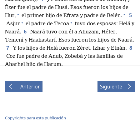
Ézer fue el padre de Husá. Esos fueron los hijos de
+
+
5
Hur,
el primer hijo de Efrata y padre de Belén.
+
+
Asjur
el padre de Tecoa
tuvo dos esposas: Helá y
6
Naará.
Naará tuvo con él a Ahuzam, Héfer,
Temení y Haahastarí. Esos fueron los hijos de Naará.
7
8
Y los hijos de Helá fueron Zéret, Izhar y Etnán.
Coz fue padre de Anub, Zobebá y las familias de
Aharhel hijo de Harum.
9
Jabez fue más honorable que sus hermanos; y
*
su madre lo llamó Jabez,
pues dijo: “Lo he dado a
Anterior
Siguiente
10
luz con dolor”.
Jabez le oró al Dios de Israel
diciendo: “¡Ojalá me bendijeras y ensancharas mi
territorio! ¡Ojalá tu mano estuviera conmigo y me
protegiera de la calamidad para que no sufra ningún
Copyrights para esta publicación
daño!”. Así que Dios le concedió lo que había pedido.
11
Kelub, el hermano de Suha, fue padre de
12
Mehir, que fue el padre de Estón.
Estón fue