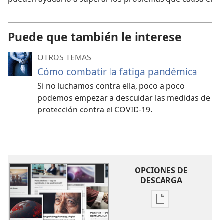
aislamiento.
No descuide su lado espiritual
Puede que también le interese
Lea versículos de la Biblia que lo animen
OTROS TEMAS
Investigue por qué pasan cosas malas en el mundo
Cómo combatir la fatiga pandémica
Si no luchamos contra ella, poco a poco
No se preocupe más de la cuenta
podemos empezar a descuidar las medidas de
Tenga buenos amigos
protección contra el COVID-19.
Manténgase activo
No descuide su lado espiritual
OPCIONES DE
Aunque esté aislado, puede ser feliz si reconoce que
DESCARGA
tiene
necesidades espirituales
y las satisface (
Mateo
5:3,
6
). ¿Por qué no echa un vistazo a alguna de estas
Opciones
ayudas?
de