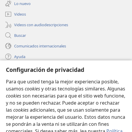
una
ventana)
Lo nuevo
en cada versículo y para
orar
(
Marcos 1:35
).
nueva
ventana)
Videos
Salmo 23:1, 2
Videos con audiodescripciones
Salmo 34:2,
4,
6-10,
14, 15,
18-22
Buscar
Salmo 46:1-3,
8, 9
Comunicados internacionales
Salmo 63:6-8
Ayuda
Salmo 91:1-3
Configuración de privacidad
Donaciones
(abre
Mateo 6:25-34
una
Para que usted tenga la mejor experiencia posible,
nueva
2 Corintios 1:3, 4
BIBLIOTECA EN LÍNEA Watchtower™
usamos
cookies
y otras tecnologías similares. Algunas
(abre
ventana)
cookies
son necesarias para que el sitio web funcione,
una
Filipenses 4:6, 7
®
JW Hub
nueva
y no se pueden rechazar. Puede aceptar o rechazar
(abre
ventana)
una
las
cookies
adicionales, que se usan solamente para
1 Pedro 5:6, 7
®
JW Library
nueva
mejorar la experiencia del usuario. Estos datos nunca
ventana)
se pondrán a la venta ni se utilizarán con fines
Investigue por qué pasan cosas
comerciales. Si desea saber más, lea nuestra
Política