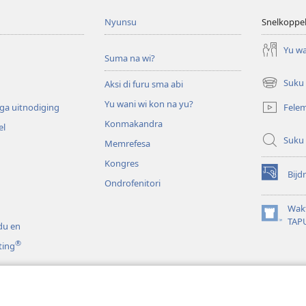
Nyunsu
Snelkoppe
Yu wa
Suma na wi?
Suku
Aksi di furu sma abi
(opent
nieuw
Yu wani wi kon na yu?
Fele
ga uitnodiging
venster)
Konmakandra
el
Suku
Memrefesa
Kongres
Bijd
(opent
Ondrofenitori
nieuw
venster)
Wakt
(opent
TAP
du en
nieuw
®
ting
venster)
noso drama