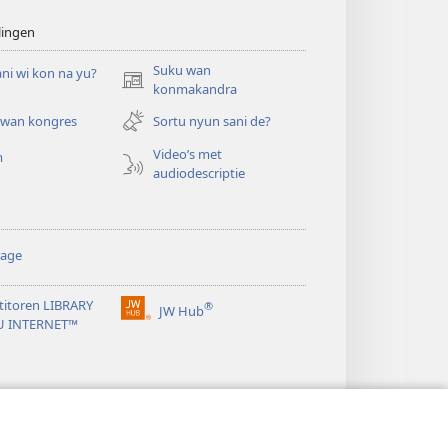
lingen
Suku wan
ni wi kon na yu?
(opent
konmakandra
nieuw
 wan kongres
Sortu nyun sani de?
venster)
Video’s met
m
audiodescriptie
rage
itoren LIBRARY
®
JW Hub
(opent
U INTERNET™
nieuw
venster)