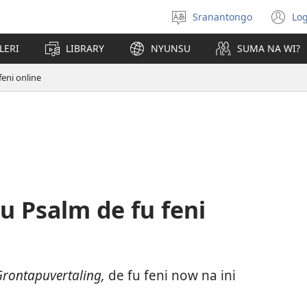
Sranantongo
Log
Tongo
(o
ni
LERI
LIBRARY
NYUNSU
SUMA NA WI?
ve
feni online
u Psalm de fu feni
rontapuvertaling,
de fu feni now na ini