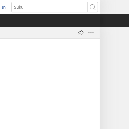
 In
pent
Suku
euw
nster)