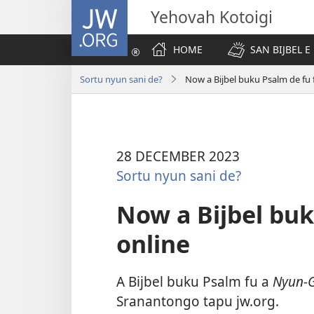
JW.ORG
Yehovah Kotoigi
HOME
SAN BIJBEL E 
Sortu nyun sani de?
Now a Bijbel buku Psalm de fu 
28 DECEMBER 2023
Sortu nyun sani de?
Now a Bijbel buk
online
A Bijbel buku Psalm fu a
Nyun-G
Sranantongo tapu jw.org.