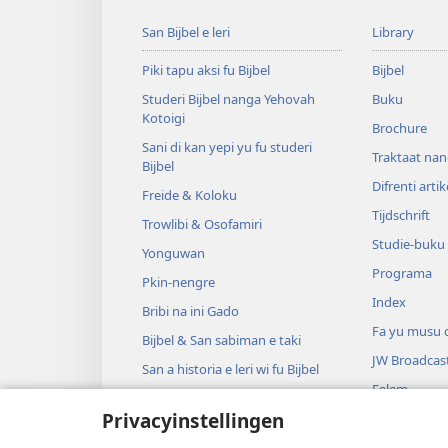
San Bijbel e leri
Library
Piki tapu aksi fu Bijbel
Bijbel
Studeri Bijbel nanga Yehovah
Buku
Kotoigi
Brochure
Sani di kan yepi yu fu studeri
Traktaat nan
Bijbel
Difrenti artik
Freide & Koloku
Tijdschrift
Trowlibi & Osofamiri
Studie-buku
Yonguwan
Programa
Pkin-nengre
Index
Bribi na ini Gado
Fa yu musu 
Bijbel & San sabiman e taki
JW Broadcas
San a historia e leri wi fu Bijbel
Felem
Privacyinstellingen
Music
Arki toneel 