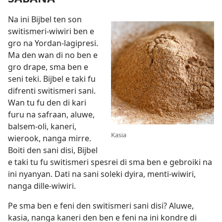
Na ini Bijbel ten son
switismeri-wiwiri ben e
gro na Yordan-lagipresi.
Ma den wan di no ben e
gro drape, sma ben e
seni teki. Bijbel e taki fu
difrenti switismeri sani.
Wan tu fu den di kari
furu na safraan, aluwe,
balsem-oli, kaneri,
Kasia
wierook, nanga mirre.
Boiti den sani disi, Bijbel
e taki tu fu switismeri spesrei di sma ben e gebroiki na
ini nyanyan. Dati na sani soleki dyira, menti-wiwiri,
nanga dille-wiwiri.
Pe sma ben e feni den switismeri sani disi? Aluwe,
kasia, nanga kaneri den ben e feni na ini kondre di