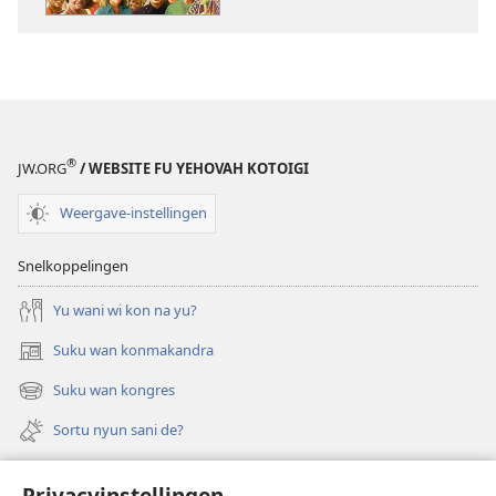
PDF
noso
EPUB
A
WAKTITOREN
Fu
®
JW.ORG
/ WEBSITE FU YEHOVAH KOTOIGI
san
Yesus
Weergave-instellingen
e
frulusu
Snelkoppelingen
wi?
Yu wani wi kon na yu?
Suku wan konmakandra
(opent
nieuw
Suku wan kongres
(opent
venster)
nieuw
Sortu nyun sani de?
venster)
Felem
Privacyinstellingen