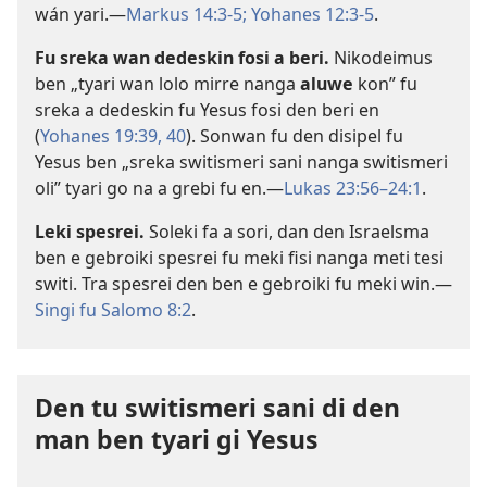
wán yari.
—
Markus 14:3-5;
Yohanes 12:3-5
.
Fu sreka wan dedeskin fosi a beri.
Nikodeimus
ben „tyari wan lolo mirre nanga
aluwe
kon” fu
sreka a dedeskin fu Yesus fosi den beri en
(
Yohanes 19:39, 40
). Sonwan fu den disipel fu
Yesus ben „sreka switismeri sani nanga switismeri
oli” tyari go na a grebi fu en.
—
Lukas 23:56–24:1
.
Leki spesrei.
Soleki fa a sori, dan den Israelsma
ben e gebroiki spesrei fu meki fisi nanga meti tesi
switi. Tra spesrei den ben e gebroiki fu meki win.
—
Singi fu Salomo 8:2
.
Den tu switismeri sani di den
man ben tyari gi Yesus