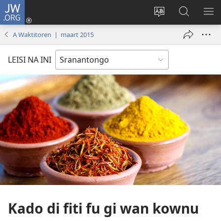
JW.ORG
Log
In
Kenki
Suku
SO
(opent
a
tapu
ME
A Waktitoren | maart 2015
nieuw
tongo
JW.ORG
venster)
fu
LEISI NA INI
a
site
Kado di fiti fu gi wan kownu