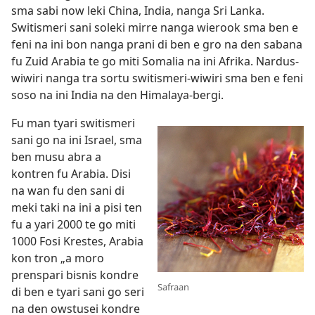
sma sabi now leki China, India, nanga Sri Lanka.
Switismeri sani soleki mirre nanga wierook sma ben e
feni na ini bon nanga prani di ben e gro na den sabana
fu Zuid Arabia te go miti Somalia na ini Afrika. Nardus-
wiwiri nanga tra sortu switismeri-wiwiri sma ben e feni
soso na ini India na den Himalaya-bergi.
Fu man tyari switismeri
sani go na ini Israel, sma
ben musu abra a
kontren fu Arabia. Disi
na wan fu den sani di
meki taki na ini a pisi ten
fu a yari 2000 te go miti
1000 Fosi Krestes, Arabia
kon tron „a moro
prenspari bisnis kondre
Safraan
di ben e tyari sani go seri
na den owstusei kondre