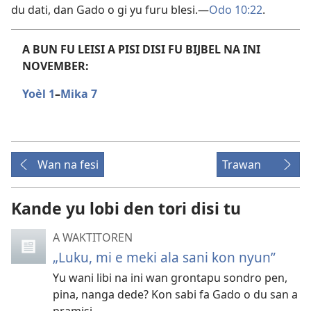
du dati, dan Gado o gi yu furu blesi.​—
Odo 10:22
.
A BUN FU LEISI A PISI DISI FU BIJBEL NA INI
NOVEMBER:
Yoèl 1
–
Mika 7
Wan na fesi
Trawan
Kande yu lobi den tori disi tu
A WAKTITOREN
„Luku, mi e meki ala sani kon nyun”
Yu wani libi na ini wan grontapu sondro pen,
pina, nanga dede? Kon sabi fa Gado o du san a