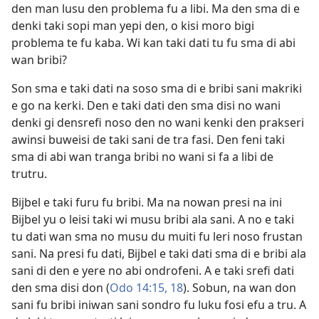
den man lusu den problema fu a libi. Ma den sma di e
denki taki sopi man yepi den, o kisi moro bigi
problema te fu kaba. Wi kan taki dati tu fu sma di abi
wan bribi?
Son sma e taki dati na soso sma di e bribi sani makriki
e go na kerki. Den e taki dati den sma disi no wani
denki gi densrefi noso den no wani kenki den prakseri
awinsi buweisi de taki sani de tra fasi. Den feni taki
sma di abi wan tranga bribi no wani si fa a libi de
trutru.
Bijbel e taki furu fu bribi. Ma na nowan presi na ini
Bijbel yu o leisi taki wi musu bribi ala sani. A no e taki
tu dati wan sma no musu du muiti fu leri noso frustan
sani. Na presi fu dati, Bijbel e taki dati sma di e bribi ala
sani di den e yere no abi ondrofeni. A e taki srefi dati
den sma disi don (
Odo 14:15,
18
). Sobun, na wan don
sani fu bribi iniwan sani sondro fu luku fosi efu a tru. A