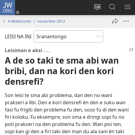
JW.ORG
Log
In
Kenki
Suku
SO
(opent
a
tapu
ME
A Waktitoren | november 2012
nieuw
tongo
JW.ORG
venster)
fu
LEISI NA INI
a
site
Leisiman e aksi . . .
A de so taki te sma abi wan
bribi, dan na kori den kori
densrefi?
Son leisi te sma abi problema, dan den no wani
prakseri a libi. Den e kori densrefi èn den e suku wan
fasi fu frigiti den problema fu den, soso fu di den wani
firi koloku. Fu eksempre, son sma e dringi sopi fu no
poti prakseri na den problema fu den. Wan pisi ten,
sopi kan gi den a firi taki den man du ala sani èn taki