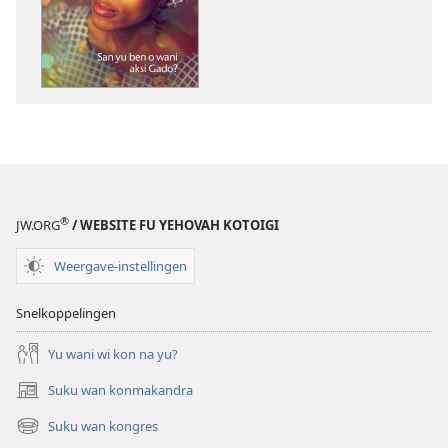
noso
tijdschrift
leki
PDF
noso
EPUB
A
WAKTITOREN
november 2012
®
JW.ORG
/ WEBSITE FU YEHOVAH KOTOIGI
Weergave-instellingen
Snelkoppelingen
Yu wani wi kon na yu?
Suku wan konmakandra
(opent
nieuw
Suku wan kongres
(opent
venster)