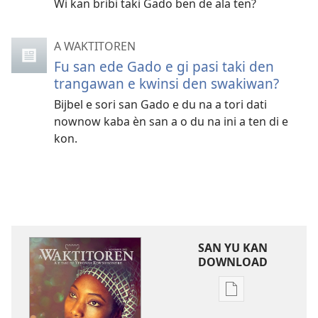
Wi kan bribi taki Gado ben de ala ten?
A WAKTITOREN
Fu san ede Gado e gi pasi taki den
trangawan e kwinsi den swakiwan?
Bijbel e sori san Gado e du na a tori dati
nownow kaba èn san a o du na ini a ten di e
kon.
SAN YU KAN
DOWNLOAD
Download
buku