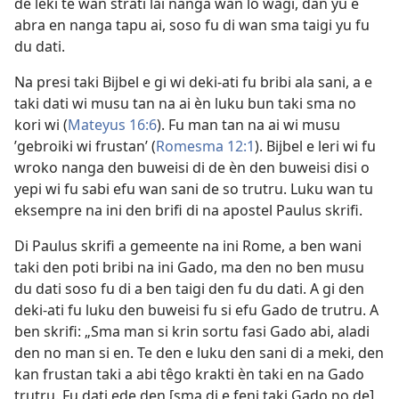
de leki te wan strati lai nanga wan lo wagi, dan yu e
abra en nanga tapu ai, soso fu di wan sma taigi yu fu
du dati.
Na presi taki Bijbel e gi wi deki-ati fu bribi ala sani, a e
taki dati wi musu tan na ai èn luku bun taki sma no
kori wi (
Mateyus 16:6
). Fu man tan na ai wi musu
’gebroiki wi frustan’ (
Romesma 12:1
). Bijbel e leri wi fu
wroko nanga den buweisi di de èn den buweisi disi o
yepi wi fu sabi efu wan sani de so trutru. Luku wan tu
eksempre na ini den brifi di na apostel Paulus skrifi.
Di Paulus skrifi a gemeente na ini Rome, a ben wani
taki den poti bribi na ini Gado, ma den no ben musu
du dati soso fu di a ben taigi den fu du dati. A gi den
deki-ati fu luku den buweisi fu si efu Gado de trutru. A
ben skrifi: „Sma man si krin sortu fasi Gado abi, aladi
den no man si en. Te den e luku den sani di a meki, den
kan frustan taki a abi têgo krakti èn taki en na Gado
trutru. Fu dati ede den [sma di e feni taki Gado no de]