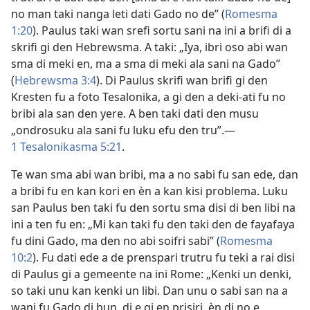
no man taki nanga leti dati Gado no de” (
Romesma
1:20
). Paulus taki wan srefi sortu sani na ini a brifi di a
skrifi gi den Hebrewsma. A taki: „Iya, ibri oso abi wan
sma di meki en, ma a sma di meki ala sani na Gado”
(
Hebrewsma 3:4
). Di Paulus skrifi wan brifi gi den
Kresten fu a foto Tesalonika, a gi den a deki-ati fu no
bribi ala san den yere. A ben taki dati den musu
„ondrosuku ala sani fu luku efu den tru”.​—
1 Tesalonikasma 5:21
.
Te wan sma abi wan bribi, ma a no sabi fu san ede, dan
a bribi fu en kan kori en èn a kan kisi problema. Luku
san Paulus ben taki fu den sortu sma disi di ben libi na
ini a ten fu en: „Mi kan taki fu den taki den de fayafaya
fu dini Gado, ma den no abi soifri sabi” (
Romesma
10:2
). Fu dati ede a de prenspari trutru fu teki a rai disi
di Paulus gi a gemeente na ini Rome: „Kenki un denki,
so taki unu kan kenki un libi. Dan unu o sabi san na a
wani fu Gado di bun, di e gi en prisiri, èn di no e