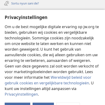
nieuw
Sortu nyun sani de?
venster)
Felem
Privacyinstellingen
Video’s met audiodescriptie
Om u de best mogelijke digitale ervaring op jw.org te
Suku
bieden, gebruiken wij cookies en vergelijkbare
technologieën. Sommige cookies zijn noodzakelijk
Bijdrage
(opent
om onze website te laten werken en kunnen niet
nieuw
worden geweigerd. U kunt het gebruik van
venster)
Waktitoren LIBRARY TAPU INTERNET™
aanvullende cookies, die wij alleen gebruiken om uw
(opent
nieuw
ervaring te verbeteren, aanvaarden of weigeren.
®
JW Hub
venster)
Geen van deze gegevens zal ooit worden verkocht of
(opent
nieuw
voor marketingdoeleinden worden gebruikt. Lees
venster)
voor meer informatie het
Wereldwijd beleid voor
gebruik cookies en vergelijkbare technologieën
. U
Copyright
© 2026 Watch Tower Bible and Tract Society of Pennsylvania.
kunt uw instellingen altijd aanpassen via
GEBRUIKSVOORWAARDEN
|
PRIVACY POLICY
|
Privacyinstellingen
.
I
PRIVACYINSTELLINGEN
w