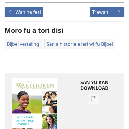
Wan na fesi
Trawan
Moro fu a tori disi
Bijbel vertaling
San a historia e leri wi fu Bijbel
SAN YU KAN
DOWNLOAD
Download
buku
noso
tijdschrift