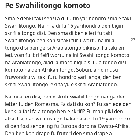
Pe Swahilitongo komoto
Sma e denki taki sensi a di fu tin yarihondro sma e taki
Swahilitongo. Na ini a di fu 16 yarihondro den bigin
skrifi a tongo disi. Den sma di ben e leri fu taki
Swahilitongo ben kon si taki
furu wortu na ini a
tongo disi ben gersi Arabiatongo pikinso. Fu taki en
leti, wán fu ibri feifi wortu na ini Swahilitongo komoto
na Arabiatongo, aladi a moro bigi pisi fu a tongo disi
komoto na den Afrikan tongo. Sobun, a no musu
fruwondru wi taki furu hondro yari langa, den ben
skrifi Swahilitongo leki fa yu e skrifi Arabiatongo.
Na ini a ten disi, den e skrifi Swahilitongo nanga den
letter fu den Romesma. Fa dati du kon? Fu san ede den
kenki a fasi fa a tongo ben e skrifi? Fu man piki den
aksi disi, dan wi musu go baka na a di fu 19 yarihondro
di den fosi zendeling fu Europa doro na Owstu-Afrika.
Den ben kon drape fu fruteri den sma drape a