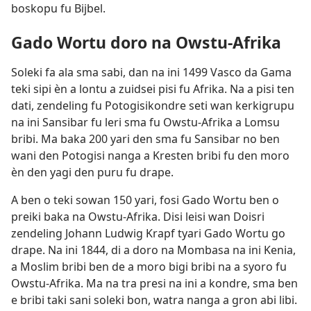
boskopu fu Bijbel.
Gado Wortu doro na Owstu-Afrika
Soleki fa ala sma sabi, dan na ini 1499 Vasco da Gama
teki sipi èn a lontu a zuidsei pisi fu Afrika. Na a pisi ten
dati, zendeling fu Potogisikondre seti wan kerkigrupu
na ini Sansibar fu leri sma fu Owstu-Afrika a Lomsu
bribi. Ma baka 200 yari den sma fu Sansibar no ben
wani den Potogisi nanga a Kresten bribi fu den moro
èn den yagi den puru fu drape.
A ben o teki sowan 150 yari, fosi Gado Wortu ben o
preiki baka na Owstu-Afrika. Disi leisi wan Doisri
zendeling Johann Ludwig Krapf tyari Gado Wortu go
drape. Na ini 1844, di a doro na Mombasa na ini Kenia,
a Moslim bribi ben de a moro bigi bribi na a syoro fu
Owstu-Afrika. Ma na tra presi na ini a kondre, sma ben
e bribi taki sani soleki bon, watra nanga a gron abi libi.