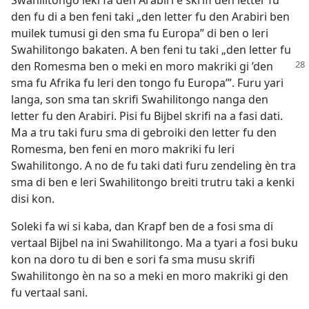
den fu di a ben feni taki „den letter fu den Arabiri ben
muilek tumusi gi den sma fu Europa” di ben o leri
Swahilitongo bakaten. A ben feni tu taki „den letter fu
den Romesma ben o meki en
moro makriki gi ’den
sma fu Afrika fu leri den tongo fu Europa’”. Furu yari
langa, son sma tan skrifi Swahilitongo nanga den
letter fu den Arabiri. Pisi fu Bijbel skrifi na a fasi dati.
Ma a tru taki furu sma di gebroiki den letter fu den
Romesma, ben feni en moro makriki fu leri
Swahilitongo. A no de fu taki dati furu zendeling èn tra
sma di ben e leri Swahilitongo breiti trutru taki a kenki
disi kon.
Soleki fa wi si kaba, dan Krapf ben de a fosi sma di
vertaal Bijbel na ini Swahilitongo. Ma a tyari a fosi buku
kon na doro tu di ben e sori fa sma musu skrifi
Swahilitongo èn na so a meki en moro makriki gi den
fu vertaal sani.