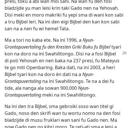
presi, toku a abi wan moi sani. Na wan fu den fosi
bladzijde yu man leisi krin taki Gado nen na Yehovah.
Disi meki en moro makriki fu yepi sma di wani kon sabi
a tru Bijbel leri. Na ini den eigi Bijbel den kan kon sabi
san na a nen fu wi hemel Tata.
Ma a tori no kaba ete. Na ini 1996, a
Nyun-
Grontapuvertaling fu den Kresten Griki Buku fu Bijbel
tyari
kon na doro na ini Swahilitongo.
Disi na a fosi Bijbel
di poti Yehovah en nen baka na 237 presi, fu Mateyus
te go miti Openbaring. Baka dati, na ini 2003, a heri
Bijbel tyari kon na doro èn dati na a
Nyun-
Grontapuvertaling
na ini Swahilitongo. Te na a dei fu
tide, ala nanga ala sowan 900.000
Nyun-
Grontapuvertaling
meki na ini Swahilitongo.
Na ini den tra Bijbel, sma gebroiki soso wan titel gi
Gado, noso den skrifi wan tu wortu nomo na den fosi
bladzijde di musu fruklari wan sani fu Gado nen. Ma
now Gado nen no kibri moro. Te reti-ati sma e leisi a