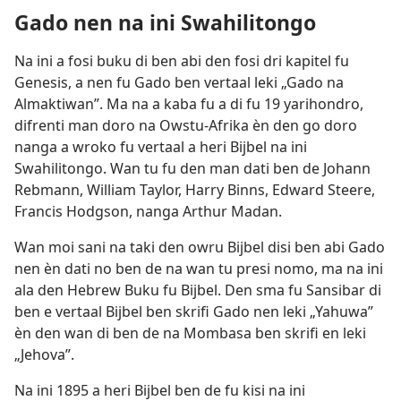
Gado nen na ini Swahilitongo
Na ini a fosi buku di ben abi den fosi dri kapitel fu
Genesis, a nen fu Gado ben vertaal leki „Gado na
Almaktiwan”. Ma na a kaba fu a di fu 19 yarihondro,
difrenti man doro na Owstu-Afrika èn den go doro
nanga a wroko fu vertaal a heri Bijbel na ini
Swahilitongo. Wan tu fu den man dati ben de Johann
Rebmann, William Taylor, Harry Binns, Edward Steere,
Francis Hodgson, nanga Arthur Madan.
Wan moi sani na taki den owru Bijbel disi ben abi Gado
nen èn dati no ben de na wan tu presi nomo, ma na ini
ala den Hebrew Buku fu Bijbel. Den sma fu Sansibar di
ben e vertaal Bijbel ben skrifi Gado nen leki „Yahuwa”
èn den wan di ben de na Mombasa ben skrifi en leki
„Jehova”.
Na ini 1895 a heri Bijbel ben de fu kisi na ini