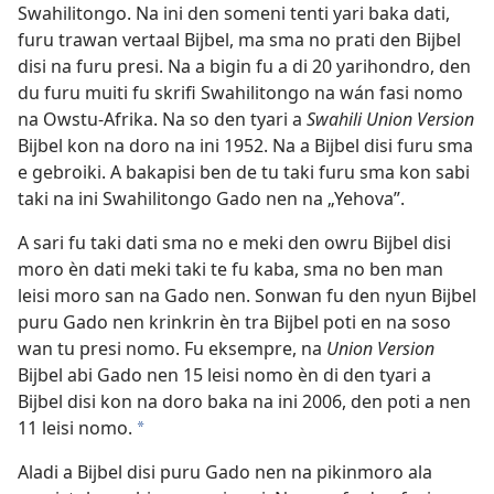
Swahilitongo. Na ini den someni tenti yari baka dati,
furu trawan vertaal Bijbel, ma sma no prati den Bijbel
disi na furu presi. Na a bigin fu a di 20 yarihondro, den
du furu muiti fu skrifi Swahilitongo na wán fasi nomo
na Owstu-Afrika. Na so den tyari a
Swahili Union Version
Bijbel kon na doro na ini 1952. Na a Bijbel disi furu sma
e gebroiki. A bakapisi ben de tu taki furu sma kon sabi
taki na ini Swahilitongo Gado nen na „Yehova”.
A sari fu taki dati sma no e meki den owru Bijbel disi
moro èn dati meki taki te fu kaba, sma no ben man
leisi moro san na Gado nen. Sonwan fu den nyun Bijbel
puru Gado nen krinkrin èn tra Bijbel poti en na soso
wan tu presi nomo. Fu eksempre, na
Union Version
Bijbel abi Gado nen 15 leisi nomo èn di den tyari a
Bijbel disi kon na doro baka na ini 2006, den poti a nen
11 leisi nomo.
*
Aladi a Bijbel disi puru Gado nen na pikinmoro ala