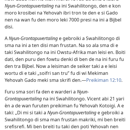
Nyun-Grontapuvertaling
na ini Swahilitongo, den e kon
moro krosibei na Yehovah ibri tron te den e si Gado
nen na wan fu den moro leki 7000 presi na ini a Bijbel
disi.
A
Nyun-Grontapuvertaling
e gebroiki a Swahilitongo di
sma na ini a ten disi man frustan. Na so ala sma di e
taki Swahilitongo na ini Owstu-Afrika man leisi en. Boiti
dati, den puru den fowtu denki di ben de na ini furu fu
den tra Bijbel. Now a leisiman de seiker taki a e leisi
wortu di e taki „soifri san tru” fu di wi Mekiman
Yehovah Gado meki sma skrifi den.​—
Preikiman 12:10
.
Furu sma sori fa den e warderi a
Nyun-
Grontapuvertaling
na ini Swahilitongo. Vicent abi 21 yari
èn a de wan furuten preikiman fu Yehovah Kotoigi. A e
taki: „Di mi si taki a
Nyun-Grontapuvertaling
e gebroiki a
Swahilitongo di sma man frustan makriki, mi ben breiti
srefisrefi. Mi ben breiti tu taki den poti Yehovah nen