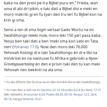
baka na den presi pe tra Bijbel puru en.” Frieda, wan
uma di abi dri pikin, e taki dati a Bijbel disi e meki en
moro makriki gi en fu tyari den tru leri fu Bijbel kon na
krin gi sma.
Sensi a ten di sma bigin vertaal Gado Wortu na ini
Swahilitongo teleki now, moro leki 150 yari pasa kaba.
Yesus ben taki dati a ben ’meki sma kon sabi en Tata
nen’ (
Yohanes 17:6
). Now den moro leki 76.000
Yehovah Kotoigi di e taki Swahilitongo èn di e libi na
mindrisei èn na owstusei fu Afrika e gebroiki a
Nyun-
Grontapuvertaling
èn den e prisiri taki den tu kan meki
Yehovah nen bekènti na ala sma.
^
Yu abi difrenti fasi fa sma na ini den kondre disi e taki Swahilitongo.
^
Yu man feni a nen na ini
Genesis 22:14;
Eksodes 6:2-8
(tu leisi);
17:15
(leki Yahweh);
Krutuman 6:24;
Psalm 68:20;
83:18;
Yesaya 12:2;
26:4;
49:14
; nanga
Yeremia 16:21
.