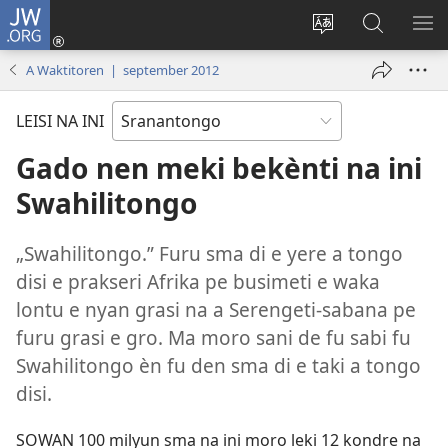
JW.ORG
Log
In
Kenki
Suku
SO
(opent
a
tapu
ME
A Waktitoren | september 2012
nieuw
tongo
JW.ORG
venster)
fu
LEISI NA INI
a
site
Gado nen meki bekènti na ini
Swahilitongo
„Swahilitongo.” Furu sma di e yere a tongo
disi e prakseri Afrika pe busimeti e waka
lontu e nyan grasi na a Serengeti-sabana pe
furu grasi e gro. Ma moro sani de fu sabi fu
Swahilitongo èn fu den sma di e taki a tongo
disi.
SOWAN 100 milyun sma na ini moro leki 12 kondre na