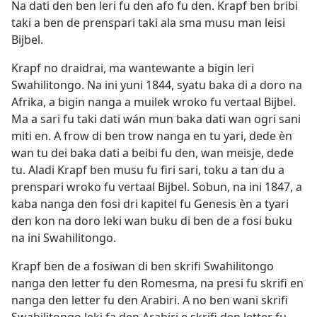
Na dati den ben leri fu den afo fu den. Krapf ben bribi
taki a ben de prenspari taki ala sma musu man leisi
Bijbel.
Krapf no draidrai, ma wantewante a bigin leri
Swahilitongo. Na ini yuni 1844, syatu baka di a doro na
Afrika, a bigin nanga a muilek wroko fu vertaal Bijbel.
Ma a sari fu taki dati wán mun baka dati wan ogri sani
miti en. A frow di ben trow nanga en tu yari, dede èn
wan tu dei baka dati a beibi fu den, wan meisje, dede
tu. Aladi Krapf ben musu fu firi sari, toku a tan du a
prenspari wroko fu vertaal Bijbel. Sobun, na ini 1847, a
kaba nanga den fosi dri kapitel fu Genesis èn a tyari
den kon na doro leki wan buku di ben de a fosi buku
na ini Swahilitongo.
Krapf ben de a fosiwan di ben skrifi Swahilitongo
nanga den letter fu den Romesma, na presi fu skrifi en
nanga den letter fu den Arabiri. A no ben wani skrifi
Swahilitongo leki fa den Arabiri e skrifi den letter fu