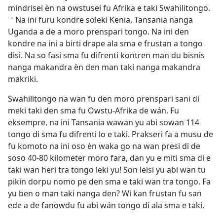
mindrisei èn na owstusei fu Afrika e taki Swahilitongo.
Na ini furu kondre soleki Kenia, Tansania nanga
*
Uganda a de a moro prenspari tongo. Na ini den
kondre na ini a birti drape ala sma e frustan a tongo
disi. Na so fasi sma fu difrenti kontren man du bisnis
nanga makandra èn den man taki nanga makandra
makriki.
Swahilitongo na wan fu den moro prenspari sani di
meki taki den sma fu Owstu-Afrika de wán. Fu
eksempre, na ini Tansania wawan yu abi sowan 114
tongo di sma fu difrenti lo e taki. Prakseri fa a musu de
fu komoto na ini oso èn waka go na wan presi di de
soso 40-80 kilometer moro fara, dan yu e miti sma di e
taki wan heri tra tongo leki yu! Son leisi yu abi wan tu
pikin dorpu nomo pe den sma e taki wan tra tongo. Fa
yu ben o man taki nanga den? Wi kan frustan fu san
ede a de fanowdu fu abi wán tongo di ala sma e taki.