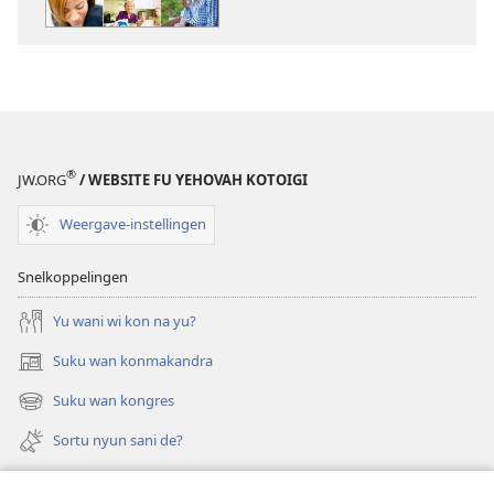
leki
PDF
noso
EPUB
A
WAKTITOREN
september 2012
®
JW.ORG
/ WEBSITE FU YEHOVAH KOTOIGI
Weergave-instellingen
Snelkoppelingen
Yu wani wi kon na yu?
Suku wan konmakandra
(opent
nieuw
Suku wan kongres
(opent
venster)
nieuw
Sortu nyun sani de?
venster)
Felem