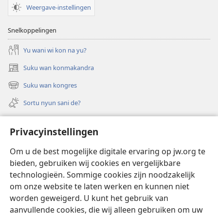
A
Weergave-instellingen
WAKTITOREN
februari 2008
Snelkoppelingen
Yu wani wi kon na yu?
Suku wan konmakandra
(opent
nieuw
Suku wan kongres
(opent
venster)
nieuw
Sortu nyun sani de?
venster)
Felem
Privacyinstellingen
Video’s met audiodescriptie
Om u de best mogelijke digitale ervaring op jw.org te
Suku
bieden, gebruiken wij cookies en vergelijkbare
technologieën. Sommige cookies zijn noodzakelijk
Bijdrage
(opent
om onze website te laten werken en kunnen niet
nieuw
worden geweigerd. U kunt het gebruik van
venster)
Waktitoren LIBRARY TAPU INTERNET™
aanvullende cookies, die wij alleen gebruiken om uw
(opent