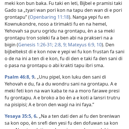
meki kon bun baka. Fu taki en leti, Bijbel e pramisi taki
Gado sa „tyari wan pori kon na tapu den wan di e pori
grontapu” (
Openbaring 11:18
). Nanga yepi fu en
Kownukondre, noso a tirimakti fu en na hemel,
Yehovah sa puru ogridu na grontapu, èn a sa meki
grontapu tron soleki fa a ben abi na prakseri na a
bigin (
Genesis 1:26-31;
2:8, 9;
Mateyus 6:9, 10
). Den
bijbeltekst di e kon now e yepi wi fu kon frustan fa sani
o de na ini a ten di e kon, fu di den e taki fa den sani di
o pasa na grontapu o abi krakti tapu ibri sma.
Psalm 46:8, 9
.
„Unu pipel, kon luku den sani di
Yehovah e du, fa a du wondru sani na grontapu. A e
meki feti kon na wan kaba te na a moro farawe presi
fu grontapu. A e broko a bo èn a e koti a lansri trutru
na pisipisi; A e bron den wagi na ini faya.”
Yesaya 35:5, 6
.
„Na a ten dati den ai fu den breniwan
sa kon opo, èn srefi den yesi fu den dofuwan sa kon