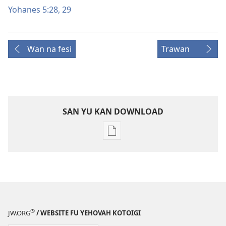
Yohanes 5:28, 29
Wan na fesi
Trawan
SAN YU KAN DOWNLOAD
Download
buku
noso
tijdschrift
leki
PDF
noso
®
JW.ORG
/ WEBSITE FU YEHOVAH KOTOIGI
EPUB