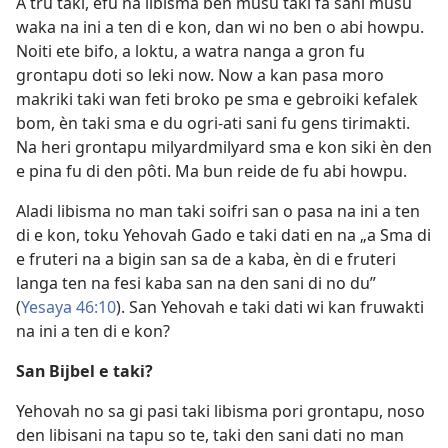
A tru taki, efu na libisma ben musu taki fa sani musu
waka na ini a ten di e kon, dan wi no ben o abi howpu.
Noiti ete bifo, a loktu, a watra nanga a gron fu
grontapu doti so leki now. Now a kan pasa moro
makriki taki wan feti broko pe sma e gebroiki kefalek
bom, èn taki sma e du ogri-ati sani fu gens tirimakti.
Na heri grontapu milyardmilyard sma e kon siki èn den
e pina fu di den pôti. Ma bun reide de fu abi howpu.
Aladi libisma no man taki soifri san o pasa na ini a ten
di e kon, toku Yehovah Gado e taki dati en na „a Sma di
e fruteri na a bigin san sa de a kaba, èn di e fruteri
langa ten na fesi kaba san na den sani di no du”
(
Yesaya 46:10
). San Yehovah e taki dati wi kan fruwakti
na ini a ten di e kon?
San Bijbel e taki?
Yehovah no sa gi pasi taki libisma pori grontapu, noso
den libisani na tapu so te, taki den sani dati no man