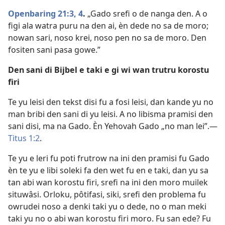
Openbaring 21:3, 4
.
„Gado srefi o de nanga den. A o
figi ala watra puru na den ai, èn dede no sa de moro;
nowan sari, noso krei, noso pen no sa de moro. Den
fositen sani pasa gowe.”
Den sani di Bijbel e taki e gi wi wan trutru korostu
firi
Te yu leisi den tekst disi fu a fosi leisi, dan kande yu no
man bribi den sani di yu leisi. A no libisma pramisi den
sani disi, ma na Gado. Èn Yehovah Gado „no man lei”.—
Titus 1:2
.
Te yu e leri fu poti frutrow na ini den pramisi fu Gado
èn te yu e libi soleki fa den wet fu en e taki, dan yu sa
tan abi wan korostu firi, srefi na ini den moro muilek
situwâsi. Orloku, pôtifasi, siki, srefi den problema fu
owrudei noso a denki taki yu o dede, no o man meki
taki yu no o abi wan korostu firi moro. Fu san ede? Fu