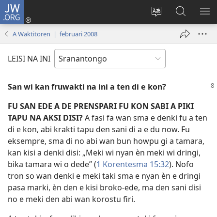
JW.ORG
Log
In
Kenki
Suku
SO
(opent
a
tapu
ME
A Waktitoren | februari 2008
nieuw
tongo
JW.ORG
venster)
fu
LEISI NA INI
a
site
San wi kan fruwakti na ini a ten di e kon?
FU SAN EDE A DE PRENSPARI FU KON SABI A PIKI
TAPU NA AKSI DISI?
A fasi fa wan sma e denki fu a ten
di e kon, abi krakti tapu den sani di a e du now. Fu
eksempre, sma di no abi wan bun howpu gi a tamara,
kan kisi a denki disi: „Meki wi nyan èn meki wi dringi,
bika tamara wi o dede” (
1 Korentesma 15:32
). Nofo
tron so wan denki e meki taki sma e nyan èn e dringi
pasa marki, èn den e kisi broko-ede, ma den sani disi
no e meki den abi wan korostu firi.