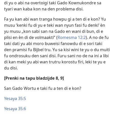
di yu o abi na overtoigi taki Gado Kownukondre sa
tyari wan kaba kon na den problema disi.
Fa yu kan abi wan tranga howpu gi a ten di e kon? Yu
musu ’kenki fu di yu e teki wan nyun fasi fu denki’ èn
yu musu „kon sabi san na Gado en wani di bun, di e
plisi en èn di de volmaakti” (
Romesma 12:2
). A no de fu
taki dati yu abi moro buweisi fanowdu di e sori taki
den pramisi fu Bijbel tru. Yu sa kisi wini te yu o du muiti
fu ondrosuku den sani disi. Furu sani no de na ini a libi
di kan meki yu abi wan trutru korostu firi, leki te yu e
du disi.
[Prenki na tapu bladzijde 8, 9]
San Gado Wortu e taki fu a ten di e kon?
Yesaya 35:5
Yesaya 35:6