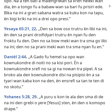
opo. Na a ten dati a malengriwan sa kren neleki wan
dia, èn a tongo fu a babaw-wan
sa bari fu prisiri ede.
Bika na ini a gran sabana watra sa kuku kon na tapu,
èn bigi kriki na ini a drei opo presi.”
Yesaya 65:21, 22
.
„Den sa bow oso trutru èn libi na ini,
èn den sa prani droifidyari trutru èn nyan fu den
froktu fu den. Den no sa bow meki wan tra sma go libi
na ini; den no sa prani meki wan tra sma nyan fu en.”
Danièl 2:44
.
„A Gado fu hemel sa opo wan
kownukondre di noiti no sa kisi pori. Èn a
kownukondre srefi no sa gi na nowan tra pipel. A sa
broko ala den kownukondre disi na pisipisi èn a sa
tyari wan kaba kon na den, èn ensrefi sa tan te ten di
no skotu.”
Yohanes 5:28, 29
.
„A yuru o kon te ala den sma di de
na ini den grebi o yere [Yesus] sten, èn den o komopo
drape.”