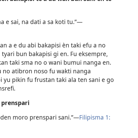
e sai, na dati a sa koti tu.”​—
an a e du abi bakapisi èn taki efu a no
o tyari bun bakapisi gi en. Fu eksempre,
a kan taki sma no o wani bumui nanga en.
 fu no atibron noso fu wakti nanga
 yu pikin fu frustan taki ala ten sani e go
srefi.
o prenspari
 den moro prenspari sani.”​—
Filipisma 1:​