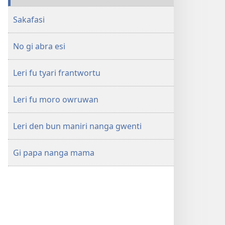
ONTWAAKT!
Sakafasi
Siksi
prenspari
No gi abra esi
les
di
yu
Leri fu tyari frantwortu
musu
leri
Leri fu moro owruwan
yu
pikin
Leri den bun maniri nanga gwenti
Gi papa nanga mama