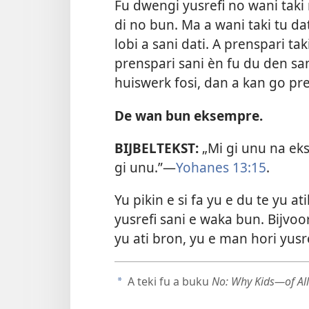
Fu dwengi yusrefi no wani taki 
di no bun. Ma a wani taki tu d
lobi a sani dati. A prenspari ta
prenspari sani èn fu du den sa
huiswerk fosi, dan a kan go pre
De wan bun eksempre.
BIJBELTEKST:
„Mi gi unu na eks
gi unu.”​—
Yohanes 13:15
.
Yu pikin e si fa yu e du te yu at
yusrefi sani e waka bun. Bijvoo
yu ati bron, yu e man hori yusr
A teki fu a buku
No: Why Kids​—of Al
a