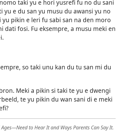
nomo taki yu e hori yusrefi fu no du sani
ati yu e du san yu musu du awansi yu no
ki yu pikin e leri fu sabi san na den moro
ni dati fosi. Fu eksempre, a musu meki en
i.
empre, so taki unu kan du tu san mi du
ibron. Meki a pikin si taki te yu e dwengi
rbeeld, te yu pikin du wan sani di e meki
efi?
l Ages​—Need to Hear It and Ways Parents Can Say It.