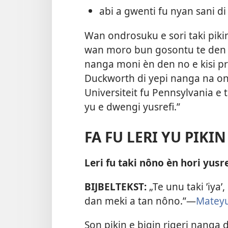
abi a gwenti fu nyan sani d
Wan ondrosuku e sori taki piki
wan moro bun gosontu te den k
nanga moni èn den no e kisi p
Duckworth di yepi nanga na ondr
Universiteit fu Pennsylvania e ta
yu e dwengi yusrefi.”
FA FU LERI YU PIKI
Leri fu taki nôno èn hori yusre
BIJBELTEKST:
„Te unu taki ’iya’
dan meki a tan nôno.”​—
Mateyu
Son pikin e bigin rigeri nang