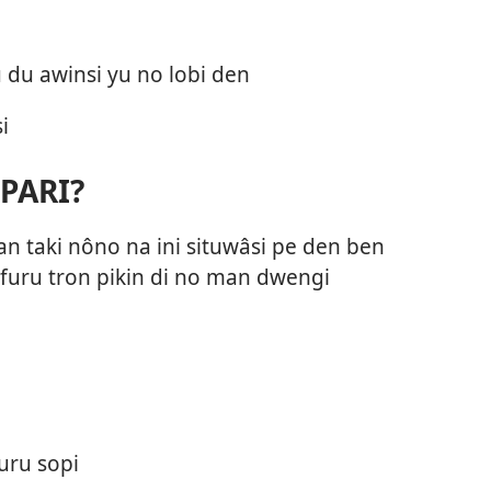
 du awinsi yu no lobi den
i
PARI?
an taki nôno na ini situwâsi pe den ben
 furu tron pikin di no man dwengi
uru sopi