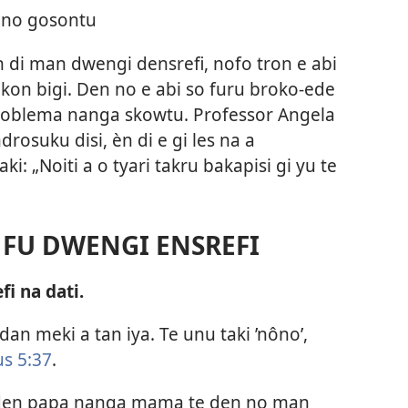
i no gosontu
n di man dwengi densrefi, nofo tron e abi
on bigi. Den no e abi so furu broko-ede
roblema nanga skowtu. Professor Angela
osuku disi, èn di e gi les na a
ki: „Noiti a o tyari takru bakapisi gi yu te
N FU DWENGI ENSREFI
fi na dati.
, dan meki a tan iya. Te unu taki ’nôno’,
s 5:​37
.
a den papa nanga mama te den no man