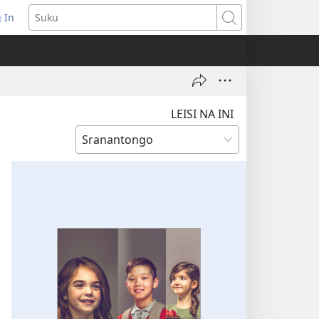
 In
pent
Suku
euw
nster)
LEISI NA INI