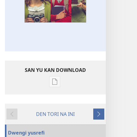
SAN YU KAN DOWNLOAD
Download
buku
noso
tijdschrift
DEN TORI NA INI
leki
Wan
Trawan
PDF
na
noso
fesi
Dwengi yusrefi
EPUB