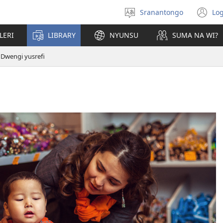
Sranantongo
Log
Tongo
(o
ni
LERI
LIBRARY
NYUNSU
SUMA NA WI?
ve
Dwengi yusrefi