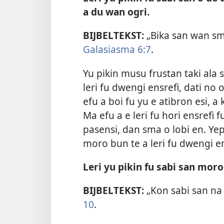
a du wan ogri.
BIJBELTEKST:
„Bika san wan sma 
Galasiasma 6:7
.
Yu pikin musu frustan taki ala s
leri fu dwengi ensrefi, dati no 
efu a boi fu yu e atibron esi, 
Ma efu a e leri fu hori ensrefi
pasensi, dan sma o lobi en. Yepi
moro bun te a leri fu dwengi en
Leri yu pikin fu sabi san mor
BIJBELTEKST:
„Kon sabi san na
10
.