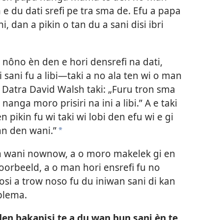
 e du dati srefi pe tra sma de. Efu a papa
dan a pikin o tan du a sani disi ibri
nôno èn den e hori densrefi na dati,
 sani fu a libi​—taki a no ala ten wi o man
 Datra David Walsh taki: „Furu tron sma
 nanga moro prisiri na ini a libi.” A e taki
 pikin fu wi taki wi lobi den efu wi e gi
san den wani.”
a
n a wani nownow, a o moro makelek gi en
oorbeeld, a o man hori ensrefi fu no
fosi a trow noso fu du iniwan sani di kan
blema.
 den bakapisi te a du wan bun sani èn te