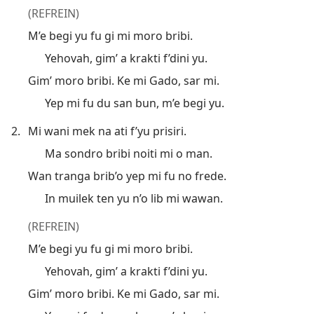
(REFREIN)
M’e begi yu fu gi mi moro bribi.
Yehovah, gim’ a krakti f’dini yu.
Gim’ moro bribi. Ke mi Gado, sar mi.
Yep mi fu du san bun, m’e begi yu.
2.
Mi wani mek na ati f’yu prisiri.
Ma sondro bribi noiti mi o man.
Wan tranga brib’o yep mi fu no frede.
In muilek ten yu n’o lib mi wawan.
(REFREIN)
M’e begi yu fu gi mi moro bribi.
Yehovah, gim’ a krakti f’dini yu.
Gim’ moro bribi. Ke mi Gado, sar mi.