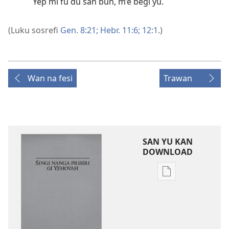
Yep mi fu du san bun, m’e begi yu.
(Luku sosrefi
Gen. 8:21;
Hebr. 11:6;
12:1
.)
Wan na fesi
Trawan
SAN YU KAN
DOWNLOAD
Download
buku
noso
tijdschrift
leki