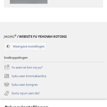
PDF
noso
EPUB
Singi
nanga
prisiri
®
JW.ORG
/ WEBSITE FU YEHOVAH KOTOIGI
gi
Yehovah
Weergave-instellingen
Snelkoppelingen
Yu wani wi kon na yu?
Suku wan konmakandra
(opent
nieuw
Suku wan kongres
(opent
venster)
nieuw
Sortu nyun sani de?
venster)
Felem