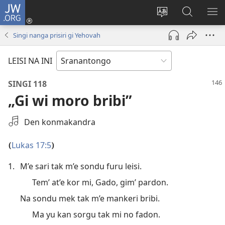
JW.ORG
Log
In
Kenki
Suku
SO
(opent
a
tapu
ME
Singi nanga prisiri gi Yehovah
nieuw
tongo
JW.ORG
venster)
fu
LEISI NA INI
a
site
SINGI 118
„Gi wi moro bribi”
Audio-
Den konmakandra
opname
selecteren
Lukas 17:5
(
)
1.
M’e sari tak m’e sondu furu leisi.
Tem’ at’e kor mi, Gado, gim’ pardon.
Na sondu mek tak m’e mankeri bribi.
Ma yu kan sorgu tak mi no fadon.