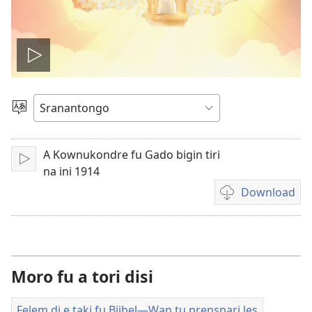
Prei
a
Tongo
felem
A Kownukondre fu Gado bigin tiri
Prei
na ini 1914
Download
Difrenti
fasi
fu
download
felem
Moro fu a tori disi
Felem di e taki fu Bijbel​—Wan tu prenspari les