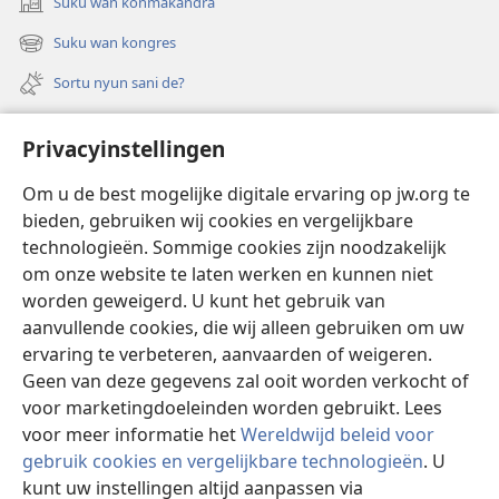
Suku wan konmakandra
(opent
nieuw
Suku wan kongres
(opent
venster)
nieuw
Sortu nyun sani de?
venster)
Felem
Privacyinstellingen
Video’s met audiodescriptie
Om u de best mogelijke digitale ervaring op jw.org te
Suku
bieden, gebruiken wij cookies en vergelijkbare
technologieën. Sommige cookies zijn noodzakelijk
Bijdrage
(opent
om onze website te laten werken en kunnen niet
nieuw
worden geweigerd. U kunt het gebruik van
venster)
Waktitoren LIBRARY TAPU INTERNET™
aanvullende cookies, die wij alleen gebruiken om uw
(opent
ervaring te verbeteren, aanvaarden of weigeren.
nieuw
®
JW Hub
venster)
Geen van deze gegevens zal ooit worden verkocht of
(opent
nieuw
voor marketingdoeleinden worden gebruikt. Lees
venster)
voor meer informatie het
Wereldwijd beleid voor
gebruik cookies en vergelijkbare technologieën
. U
kunt uw instellingen altijd aanpassen via
Copyright
© 2026 Watch Tower Bible and Tract Society of Pennsylvania.