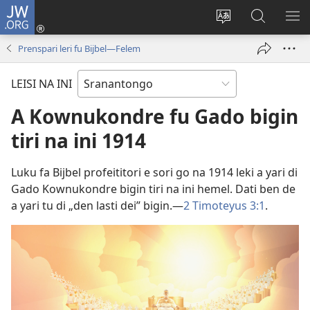
JW.ORG
Log
In
Kenki
Suku
SO
(opent
a
tapu
ME
Prenspari leri fu Bijbel​—Felem
nieuw
tongo
JW.ORG
venster)
fu
LEISI NA INI
a
site
A Kownukondre fu Gado bigin
tiri na ini 1914
Luku fa Bijbel profeititori e sori go na 1914 leki a yari di
Gado Kownukondre bigin tiri na ini hemel. Dati ben de
a yari tu di „den lasti dei” bigin.​—
2 Timoteyus 3:1
.