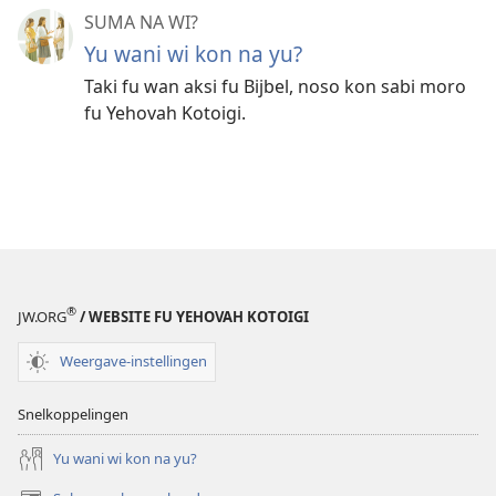
SUMA NA WI?
Yu wani wi kon na yu?
Taki fu wan aksi fu Bijbel, noso kon sabi moro
fu Yehovah Kotoigi.
®
JW.ORG
/ WEBSITE FU YEHOVAH KOTOIGI
Weergave-instellingen
Snelkoppelingen
Yu wani wi kon na yu?