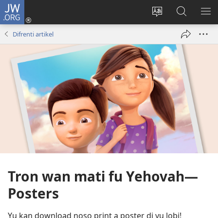
JW.ORG
Log
In
Kenki
Suku
SO
(opent
a
tapu
ME
Difrenti artikel
nieuw
tongo
JW.ORG
venster)
fu
a
site
Tron wan mati fu Yehovah​—
Posters
Yu kan download noso print a poster di yu lobi!