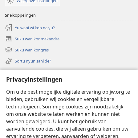
Weergave-instellingen
Snelkoppelingen
Yu wani wi kon na yu?
Suku wan konmakandra
(opent
nieuw
Suku wan kongres
(opent
venster)
nieuw
Sortu nyun sani de?
venster)
Felem
Privacyinstellingen
Video’s met audiodescriptie
Om u de best mogelijke digitale ervaring op jw.org te
Suku
bieden, gebruiken wij cookies en vergelijkbare
technologieën. Sommige cookies zijn noodzakelijk
Bijdrage
(opent
om onze website te laten werken en kunnen niet
nieuw
worden geweigerd. U kunt het gebruik van
venster)
Waktitoren LIBRARY TAPU INTERNET™
aanvullende cookies, die wij alleen gebruiken om uw
(opent
nieuw
ervaring te verbeteren, aanvaarden of weigeren.