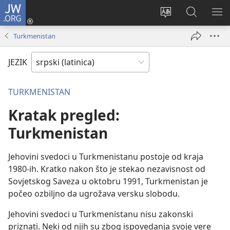
JW.ORG
Prijava
(otvara
Promeni
Pretraga
PRI
novi
jezik
sajta
ME
Turkmenistan
prozor)
sajta
JW.ORG
JEZIK
TURKMENISTAN
Kratak pregled:
Turkmenistan
Jehovini svedoci u Turkmenistanu postoje od kraja
1980-ih. Kratko nakon što je stekao nezavisnost od
Sovjetskog Saveza u oktobru 1991, Turkmenistan je
počeo ozbiljno da ugrožava versku slobodu.
Jehovini svedoci u Turkmenistanu nisu zakonski
priznati. Neki od njih su zbog ispovedanja svoje vere