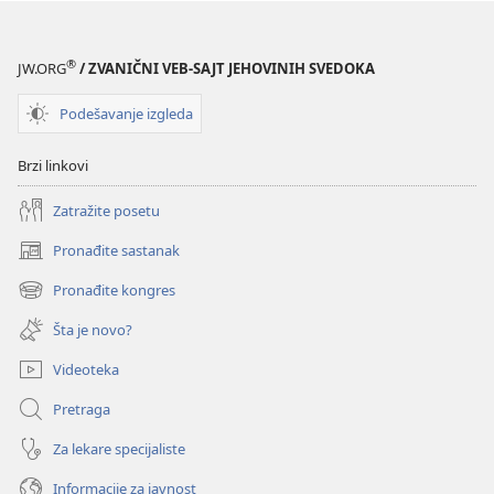
®
JW.ORG
/ ZVANIČNI VEB-SAJT JEHOVINIH SVEDOKA
Podešavanje izgleda
Brzi linkovi
Zatražite posetu
Pronađite sastanak
(otvara
novi
Pronađite kongres
(otvara
prozor)
novi
Šta je novo?
prozor)
Videoteka
Pretraga
Za lekare specijaliste
Informacije za javnost