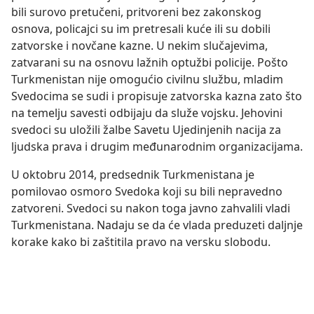
bili surovo pretučeni, pritvoreni bez zakonskog
osnova, policajci su im pretresali kuće ili su dobili
zatvorske i novčane kazne. U nekim slučajevima,
zatvarani su na osnovu lažnih optužbi policije. Pošto
Turkmenistan nije omogućio civilnu službu, mladim
Svedocima se sudi i propisuje zatvorska kazna zato što
na temelju savesti odbijaju da služe vojsku. Jehovini
svedoci su uložili žalbe Savetu Ujedinjenih nacija za
ljudska prava i drugim međunarodnim organizacijama.
U oktobru 2014, predsednik Turkmenistana je
pomilovao osmoro Svedoka koji su bili nepravedno
zatvoreni. Svedoci su nakon toga javno zahvalili vladi
Turkmenistana. Nadaju se da će vlada preduzeti daljnje
korake kako bi zaštitila pravo na versku slobodu.