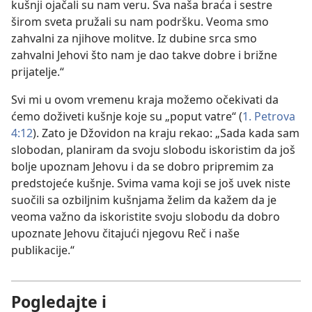
kušnji ojačali su nam veru. Sva naša braća i sestre
širom sveta pružali su nam podršku. Veoma smo
zahvalni za njihove molitve. Iz dubine srca smo
zahvalni Jehovi što nam je dao takve dobre i brižne
prijatelje.“
Svi mi u ovom vremenu kraja možemo očekivati da
ćemo doživeti kušnje koje su „poput vatre“ (
1. Petrova
4:12
). Zato je Džovidon na kraju rekao: „Sada kada sam
slobodan, planiram da svoju slobodu iskoristim da još
bolje upoznam Jehovu i da se dobro pripremim za
predstojeće kušnje. Svima vama koji se još uvek niste
suočili sa ozbiljnim kušnjama želim da kažem da je
veoma važno da iskoristite svoju slobodu da dobro
upoznate Jehovu čitajući njegovu Reč i naše
publikacije.“
Pogledajte i