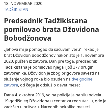
18. NOVEMBAR 2020.
TADŽIKISTAN
Predsednik Tadžikistana
pomilovao brata Džovidona
Bobodžonova
„Jehova mi je pomogao da sačuvam veru“, rekao je
brat Džovidon Bobodžonov nakon što je 1. novembra
2020. pušten iz zatvora. Dan pre toga, predsednik
Tadžikistana je pomilovao njega i još 377 drugih
zatvorenika. Džovidon je zbog prigovora savesti na
služenje vojnog roka bio osuđen na
dve godine
zatvora
, od čega je odslužio devet meseci.
Dana 4. oktobra 2019, vojna policija je na silu odvela
19-godišnjeg Džovidona u centar za regrutaciju, gde je
zadržan u pritvoru. Narednih nekoliko meseci