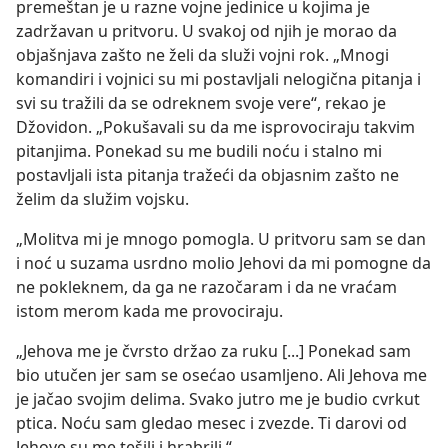
premeštan je u razne vojne jedinice u kojima je
zadržavan u pritvoru. U svakoj od njih je morao da
objašnjava zašto ne želi da služi vojni rok. „Mnogi
komandiri i vojnici su mi postavljali nelogična pitanja i
svi su tražili da se odreknem svoje vere“, rekao je
Džovidon. „Pokušavali su da me isprovociraju takvim
pitanjima. Ponekad su me budili noću i stalno mi
postavljali ista pitanja tražeći da objasnim zašto ne
želim da služim vojsku.
„Molitva mi je mnogo pomogla. U pritvoru sam se dan
i noć u suzama usrdno molio Jehovi da mi pomogne da
ne pokleknem, da ga ne razočaram i da ne vraćam
istom merom kada me provociraju.
„Jehova me je čvrsto držao za ruku [...] Ponekad sam
bio utučen jer sam se osećao usamljeno. Ali Jehova me
je jačao svojim delima. Svako jutro me je budio cvrkut
ptica. Noću sam gledao mesec i zvezde. Ti darovi od
Jehove su me tešili i hrabrili.“