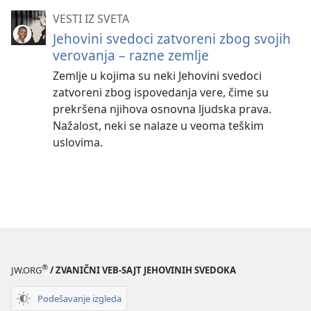
VESTI IZ SVETA
Jehovini svedoci zatvoreni zbog svojih
verovanja – razne zemlje
Zemlje u kojima su neki Jehovini svedoci
zatvoreni zbog ispovedanja vere, čime su
prekršena njihova osnovna ljudska prava.
Nažalost, neki se nalaze u veoma teškim
uslovima.
®
JW.ORG
/ ZVANIČNI VEB-SAJT JEHOVINIH SVEDOKA
Podešavanje izgleda