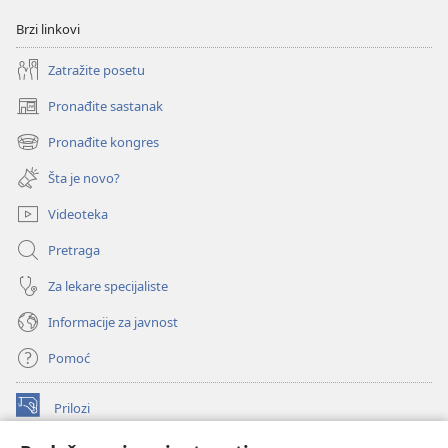
Brzi linkovi
Zatražite posetu
Pronađite sastanak
(otvara
novi
Pronađite kongres
(otvara
prozor)
novi
Šta je novo?
prozor)
Videoteka
Pretraga
Za lekare specijaliste
Informacije za javnost
Pomoć
Prilozi
(otvara
novi