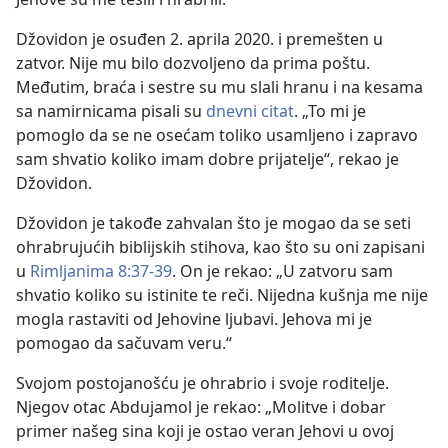
Džovidon je osuđen 2. aprila 2020. i premešten u
zatvor. Nije mu bilo dozvoljeno da prima poštu.
Međutim, braća i sestre su mu slali hranu i na kesama
sa namirnicama pisali su
dnevni citat
. „To mi je
pomoglo da se ne osećam toliko usamljeno i zapravo
sam shvatio koliko imam dobre prijatelje“, rekao je
Džovidon.
Džovidon je takođe zahvalan što je mogao da se seti
ohrabrujućih biblijskih stihova, kao što su oni zapisani
u
Rimljanima 8:37-39
. On je rekao: „U zatvoru sam
shvatio koliko su istinite te reči. Nijedna kušnja me nije
mogla rastaviti od Jehovine ljubavi. Jehova mi je
pomogao da sačuvam veru.“
Svojom postojanošću je ohrabrio i svoje roditelje.
Njegov otac Abdujamol je rekao: „Molitve i dobar
primer našeg sina koji je ostao veran Jehovi u ovoj