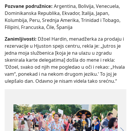
Pozvane podružnice:
Argentina, Bolivija, Venecuela,
Dominikanska Republika, Ekvador, Italija, Japan,
Kolumbija, Peru, Srednja Amerika, Trinidad i Tobago,
Filipini, Francuska, Čile, Španija
Zanimljivosti:
Džoel Hardin, menadžerka za prodaju i
rezervacije u Hjuston spejs centru, rekla je: „Jutros je
jedna moja službenica [koja je na ulazu u zgradu
skenirala karte delegatima] došla do mene i rekla:
’Džoel, svako od njih me pogledao u oči i rekao: „Hvala
vam“, ponekad i na nekom drugom jeziku.‘ To joj je
ulepšalo dan. Odavno je nisam videla tako srećnu.“