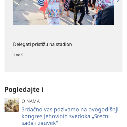
Delegati pristižu na stadion
1 od 9
Pogledajte i
O NAMA
Srdačno vas pozivamo na ovogodišnji
kongres Jehovinih svedoka „Srećni
sada i zauvek“