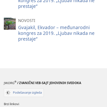
kongres za 2019. „Ljubav nikada ne
prestaje“
NOVOSTI
Gvajakil, Ekvador – međunarodni
kongres za 2019. „Ljubav nikada ne
prestaje“
®
JW.ORG
/ ZVANIČNI VEB-SAJT JEHOVINIH SVEDOKA
Podešavanje izgleda
Brzi linkovi