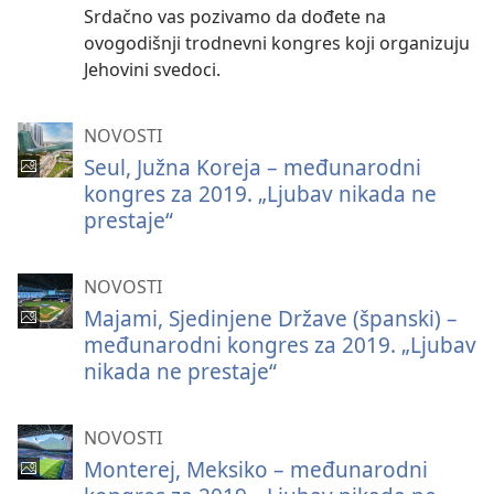
Srdačno vas pozivamo da dođete na
ovogodišnji trodnevni kongres koji organizuju
Jehovini svedoci.
NOVOSTI
Seul, Južna Koreja – međunarodni
kongres za 2019. „Ljubav nikada ne
prestaje“
NOVOSTI
Majami, Sjedinjene Države (španski) –
međunarodni kongres za 2019. „Ljubav
nikada ne prestaje“
NOVOSTI
Monterej, Meksiko – međunarodni