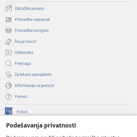
Zatražite posetu
Pronađite sastanak
(otvara
novi
Pronađite kongres
(otvara
prozor)
novi
Šta je novo?
prozor)
Videoteka
Pretraga
Za lekare specijaliste
Informacije za javnost
Pomoć
Prilozi
(otvara
novi
Podešavanja privatnosti
prozor)
ONLAJN BIBLIOTEKA Watchtower
(otvara