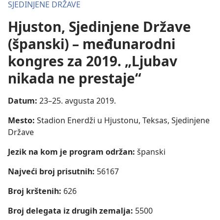
SJEDINJENE DRŽAVE
Hjuston, Sjedinjene Države
(španski) – međunarodni
kongres za 2019. „Ljubav
nikada ne prestaje“
Datum:
23–25. avgusta 2019.
Mesto:
Stadion Enerdži u Hjustonu, Teksas, Sjedinjene
Države
Jezik na kom je program održan:
španski
Najveći broj prisutnih:
56167
Broj krštenih:
626
Broj delegata iz drugih zemalja:
5500