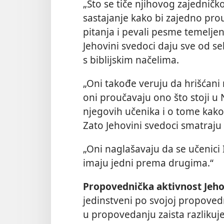
„Što se tiče njihovog zajedničk
sastajanje kako bi zajedno prouč
pitanja i pevali pesme temeljene
Jehovini svedoci daju sve od se
s biblijskim načelima.
„Oni takođe veruju da hrišćani 
oni proučavaju ono što stoji u 
njegovih učenika i o tome kako 
Zato Jehovini svedoci smatraju
„Oni naglašavaju da se učenici 
imaju jedni prema drugima.“
Propovednička aktivnost Jeho
jedinstveni po svojoj propoved
u propovedanju zaista razlikuje