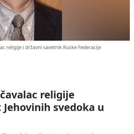
ac religije i državni savetnik Ruske Federacije
čavalac religije
t Jehovinih svedoka u