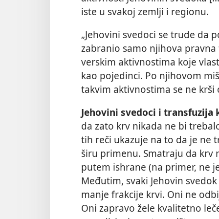
iste u svakoj zemlji i regionu.
„Jehovini svedoci se trude da p
zabranio samo njihova pravna t
verskim aktivnostima koje vlast
kao pojedinci. Po njihovom mišl
takvim aktivnostima se ne krši
Jehovini svedoci i transfuzija 
da zato krv nikada ne bi trebalo
tih reči ukazuje na to da je ne t
širu primenu. Smatraju da krv ne
putem ishrane (na primer, ne je
Međutim, svaki Jehovin svedok će
manje frakcije krvi. Oni ne odbi
Oni zapravo žele kvalitetno leče