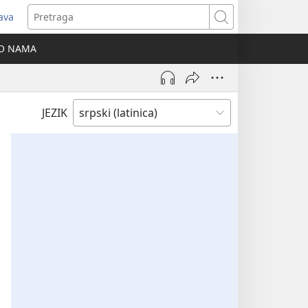
java
tvara
Pretraga
vi
O NAMA
ozor)
JEZIK