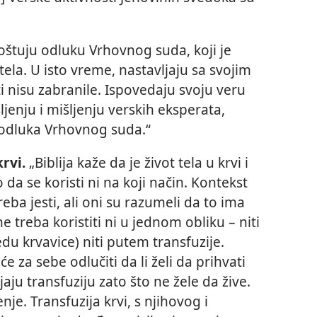
oštuju odluku Vrhovnog suda, koji je
ela. U isto vreme, nastavljaju sa svojim
i nisu zabranile. Ispovedaju svoju veru
jenju i mišljenju verskih eksperata,
 odluka Vrhovnog suda.“
krvi.
„Biblija kaže da je život tela u krvi i
 da se koristi ni na koji način. Kontekst
reba jesti, ali oni su razumeli da to ima
 treba koristiti ni u jednom obliku – niti
du krvavice) niti putem transfuzije.
 za sebe odlučiti da li želi da prihvati
jaju transfuziju zato što ne žele da žive.
nje. Transfuzija krvi, s njihovog i