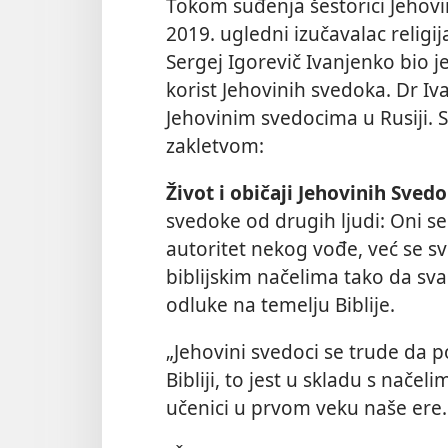
Tokom suđenja šestorici Jehov
2019. ugledni izučavalac religij
Sergej Igorevič Ivanjenko bio 
korist Jehovinih svedoka. Dr I
Jehovinim svedocima u Rusiji.
zakletvom:
Život i običaji Jehovinih Svedo
svedoke od drugih ljudi: Oni se 
autoritet nekog vođe, već se sv
biblijskim načelima tako da sv
odluke na temelju Biblije.
„Jehovini svedoci se trude da p
Bibliji, to jest u skladu s načel
učenici u prvom veku naše ere.