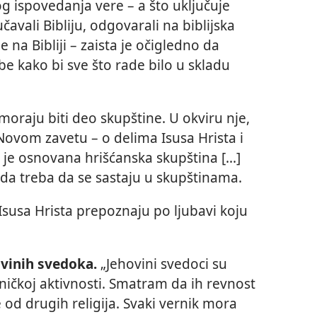
og ispovedanja vere – a što uključuje
avali Bibliju, odgovarali na biblijska
 na Bibliji – zaista je očigledno da
be kako bi sve što rade bilo u skladu
moraju biti deo skupštine. U okviru nje,
Novom zavetu – o delima Isusa Hrista i
je osnovana hrišćanska skupština [...]
 da treba da se sastaju u skupštinama.
Isusa Hrista prepoznaju po ljubavi koju
vinih svedoka.
„Jehovini svedoci su
ničkoj aktivnosti. Smatram da ih revnost
 od drugih religija. Svaki vernik mora