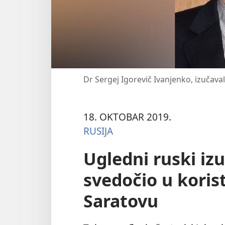
Dr Sergej Igorevič Ivanjenko, izučaval
18. OKTOBAR 2019.
RUSIJA
Ugledni ruski izu
svedočio u koris
Saratovu