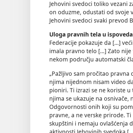
Jehovini svedoci toliko vezani z
on oduzme, odustati od svoje ve
Jehovini svedoci svaki prevod 
Uloga pravnih tela u ispoveda
Federacije pokazuje da [...] ve
imala pravno telo [...] Zato nij
nekom području automatski čl
„Pažljivo sam pročitao pravna 
njima nijednom nisam video da 
pioniri. Ti izrazi se ne koriste
njima se ukazuje na osnivače, 
Odgovornosti onih koji su pom
pravne, a ne verske prirode. Ti
skupštini i nemaju ovlašćenja d
aktivnosti Jehovinih svedoka [..