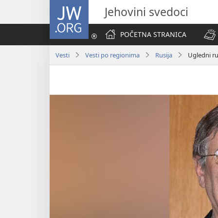
JW.ORG
Jehovini svedoci
POČETNA STRANICA
Vesti
Vesti po regionima
Rusija
Ugledni ru