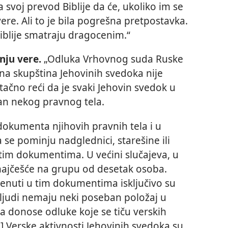
a svoj prevod Biblije da će, ukoliko im se
re. Ali to je bila pogrešna pretpostavka.
Biblije smatraju dragocenim.“
nju vere.
„Odluka Vrhovnog suda Ruske
ćina skupština Jehovinih svedoka nije
e tačno reći da je svaki Jehovin svedok u
an nekog pravnog tela.
dokumenta njihovih pravnih tela i u
se pominju nadglednici, starešine ili
 u tim dokumentima. U većini slučajeva, u
najčešće na grupu od desetak osoba.
enuti u tim dokumentima isključivo su
 ljudi nemaju neki poseban položaj u
a donose odluke koje se tiču verskih
.] Verske aktivnosti Jehovinih svedoka su