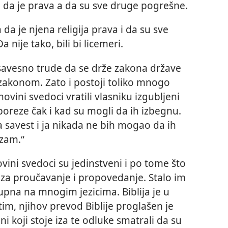
i da je prava a da su sve druge pogrešne.
da je njena religija prava i da su sve
a nije tako, bili bi licemeri.
savesno trude da se drže zakona države
 zakonom. Zato i postoji toliko mnogo
hovini svedoci vratili vlasniku izgubljeni
 poreze čak i kad su mogli da ih izbegnu.
 savest i ja nikada ne bih mogao da ih
izam.“
vini svedoci su jedinstveni i po tome što
je za proučavanje i propovedanje. Stalo im
upna na mnogim jezicima. Biblija je u
im, njihov prevod Biblije proglašen je
ni koji stoje iza te odluke smatrali da su