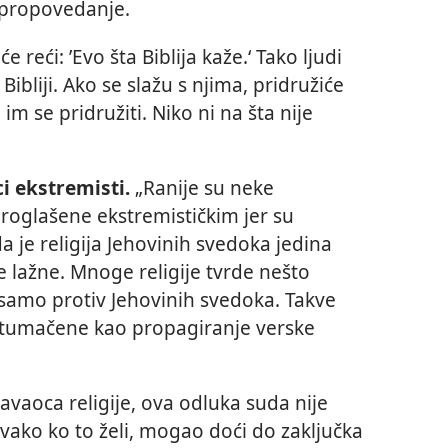
 propovedanje.
eći: ’Evo šta Biblija kaže.‘ Tako ljudi
Bibliji. Ako se slažu s njima, pridružiće
im se pridružiti. Niko ni na šta nije
i ekstremisti.
„Ranije su neke
proglašene ekstremističkim jer su
a je religija Jehovinih svedoka jedina
le lažne. Mnoge religije tvrde nešto
 samo protiv Jehovinih svedoka. Takve
rotumačene kao propagiranje verske
čavaoca religije, ova odluka suda nije
 svako ko to želi, mogao doći do zaključka