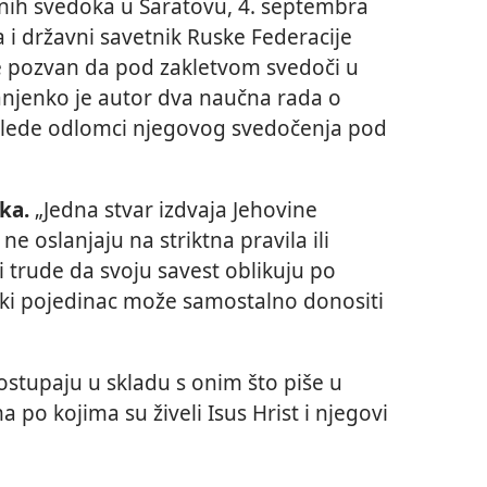
inih svedoka u Saratovu, 4. septembra
a i državni savetnik Ruske Federacije
je pozvan da pod zakletvom svedoči u
vanjenko je autor dva naučna rada o
 Slede odlomci njegovog svedočenja pod
ka.
„Jedna stvar izdvaja Jehovine
ne oslanjaju na striktna pravila ili
i trude da svoju savest oblikuju po
aki pojedinac može samostalno donositi
ostupaju u skladu s onim što piše u
ima po kojima su živeli Isus Hrist i njegovi