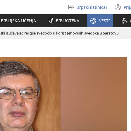
srpski (latinica)
Pri
Izaberi
(o
jezik
no
BIBLIJSKA UČENJA
BIBLIOTEKA
VESTI
pr
ski izučavalac religije svedočio u korist Jehovinih svedoka u Saratovu