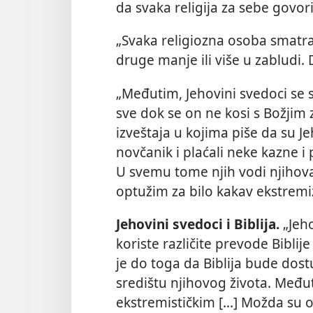
da svaka religija za sebe govor
„Svaka religiozna osoba smatra 
druge manje ili više u zabludi. D
„Međutim, Jehovini svedoci se 
sve dok se on ne kosi s Božjim
izveštaja u kojima piše da su Je
novčanik i plaćali neke kazne i
U svemu tome njih vodi njihova
optužim za bilo kakav ekstrem
Jehovini svedoci i Biblija.
„Jeho
koriste različite prevode Bibli
je do toga da Biblija bude dost
središtu njihovog života. Međut
ekstremističkim [...] Možda su o