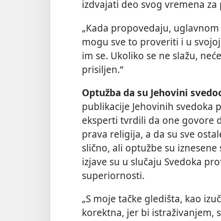
izdvajati deo svog vremena za
„Kada propovedaju, uglavnom će r
mogu sve to proveriti i u svojoj 
im se. Ukoliko se ne slažu, neće 
prisiljen.“
Optužba da su Jehovini svedoc
publikacije Jehovinih svedoka 
eksperti tvrdili da one govore d
prava religija, a da su sve osta
slično, ali optužbe su iznesene
izjave su u slučaju Svedoka p
superiornosti.
„S moje tačke gledišta, kao izu
korektna, jer bi istraživanjem,