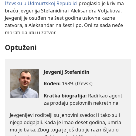
Iževsku u Udmurtskoj Republici
proglasio je krivima
braću Jevgenija Stefanidina i Aleksandra Votjakova.
Jevgenij je osuđen na šest godina uslovne kazne
zatvora, a Aleksandar na šest i po. Oni za sada neće
morati da idu u zatvor.
Optuženi
Jevgenij Stefanidin
Rođen:
1989. (Iževsk)
Kratka biografija:
Radi kao agent
za prodaju poslovnih nekretnina
Jevgenijevi roditelji su Jehovini svedoci i tako su i
njega odgajali. Kada je imao deset godina, umrla
mu je baka. Zbog toga je još dublje razmišljao o