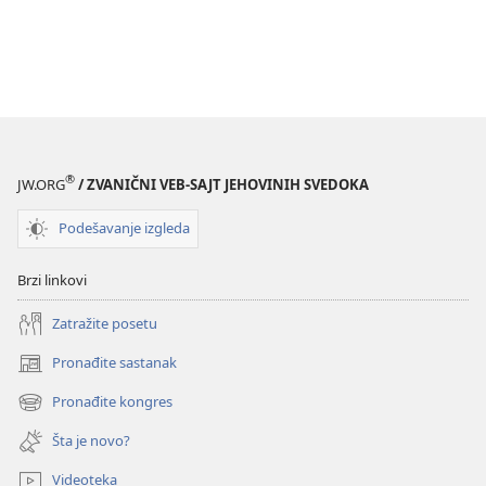
®
JW.ORG
/ ZVANIČNI VEB-SAJT JEHOVINIH SVEDOKA
Podešavanje izgleda
Brzi linkovi
Zatražite posetu
Pronađite sastanak
(otvara
novi
Pronađite kongres
(otvara
prozor)
novi
Šta je novo?
prozor)
Videoteka