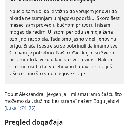
Naučio sam koliko je važno da verujem Jehovi i da
nikada ne sumnjam u njegovu podršku. Skoro šest
meseci sam proveo u kućnom pritvoru i nisam
mogao da radim. U istom periodu se moja žena
ozbiljno razbolela. Tada smo jasno videli Jehovinu
brigu. Braća i sestre su se pobrinuli da imamo sve
što nam je potrebno. Naši rođaci koji nisu Svedoci
nisu mogli da veruju kad su sve to videli. Nakon
što smo osetili takvu Jehovinu ljubav i brigu, još
više cenimo što smo njegove sluge.
Poput Aleksandra i Jevgenija, i mi smatramo čašću što
možemo da „služimo bez straha“ našem Bogu Jehovi
(
Luka 1:74, 75
).
Pregled događaja