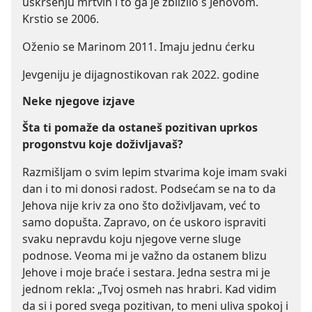
uskrsenju mrtvih i to ga je zbližilo s Jehovom.
Krstio se 2006.
Oženio se Marinom 2011. Imaju jednu ćerku
Jevgeniju je dijagnostikovan rak 2022. godine
Neke njegove izjave
Šta ti pomaže da ostaneš pozitivan uprkos
progonstvu koje doživljavaš?
Razmišljam o svim lepim stvarima koje imam svaki
dan i to mi donosi radost. Podsećam se na to da
Jehova nije kriv za ono što doživljavam, već to
samo dopušta. Zapravo, on će uskoro ispraviti
svaku nepravdu koju njegove verne sluge
podnose. Veoma mi je važno da ostanem blizu
Jehove i moje braće i sestara. Jedna sestra mi je
jednom rekla: „Tvoj osmeh nas hrabri. Kad vidim
da si i pored svega pozitivan, to meni uliva spokoj i