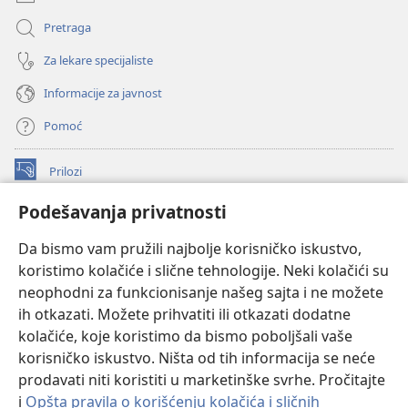
Pretraga
Za lekare specijaliste
Informacije za javnost
Pomoć
Prilozi
(otvara
novi
Podešavanja privatnosti
prozor)
ONLAJN BIBLIOTEKA Watchtower
(otvara
Da bismo vam pružili najbolje korisničko iskustvo,
novi
®
JW Hub
prozor)
koristimo kolačiće i slične tehnologije. Neki kolačići su
(otvara
novi
neophodni za funkcionisanje našeg sajta i ne možete
®
JW Library
prozor)
ih otkazati. Možete prihvatiti ili otkazati dodatne
kolačiće, koje koristimo da bismo poboljšali vaše
®
Watchtower Library
korisničko iskustvo. Ništa od tih informacija se neće
prodavati niti koristiti u marketinške svrhe. Pročitajte
i
Opšta pravila o korišćenju kolačića i sličnih