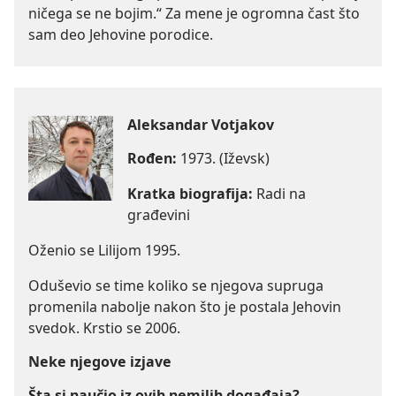
ničega se ne bojim.“ Za mene je ogromna čast što
sam deo Jehovine porodice.
Aleksandar Votjakov
Rođen:
1973. (Iževsk)
Kratka biografija:
Radi na
građevini
Oženio se Lilijom 1995.
Oduševio se time koliko se njegova supruga
promenila nabolje nakon što je postala Jehovin
svedok. Krstio se 2006.
Neke njegove izjave
Šta si naučio iz ovih nemilih događaja?