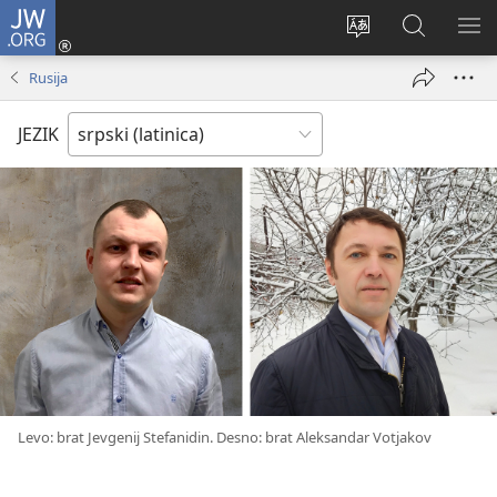
JW.ORG
Prijava
(otvara
Promeni
Pretraga
PRI
novi
jezik
sajta
ME
Rusija
prozor)
sajta
JW.ORG
JEZIK
Levo: brat Jevgenij Stefanidin. Desno: brat Aleksandar Votjakov