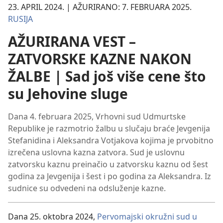
23. APRIL 2024. | AŽURIRANO: 7. FEBRUARA 2025.
RUSIJA
AŽURIRANA VEST –
ZATVORSKE KAZNE NAKON
ŽALBE | Sad još više cene što
su Jehovine sluge
Dana 4. februara 2025, Vrhovni sud Udmurtske
Republike je razmotrio žalbu u slučaju braće Jevgenija
Stefanidina i Aleksandra Votjakova kojima je prvobitno
izrečena uslovna kazna zatvora. Sud je uslovnu
zatvorsku kaznu preinačio u zatvorsku kaznu od šest
godina za Jevgenija i šest i po godina za Aleksandra. Iz
sudnice su odvedeni na odsluženje kazne.
Dana 25. oktobra 2024,
Pervomajski okružni sud u