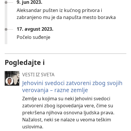
9. jun 2023.
Aleksandar pušten iz kućnog pritvora i
zabranjeno mu je da napušta mesto boravka
17. avgust 2023.
Počelo suđenje
Pogledajte i
VESTI IZ SVETA
Jehovini svedoci zatvoreni zbog svojih
verovanja – razne zemlje
Zemlje u kojima su neki Jehovini svedoci
zatvoreni zbog ispovedanja vere, čime su
prekršena njihova osnovna ljudska prava.
Nažalost, neki se nalaze u veoma teškim
uslovima.