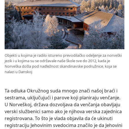
Objekti u kojima je radilo istureno prevodilačko odeljenje za norveški
jezik i u kojima su se održavale naše škole sve do 2012, kada je
Norveška došla pod nadležnost skandinavske podružnice, koja se
nalazi u Danskoj
Ta odluka Okružnog suda mnogo znači našoj braći i
sestrama, uključujući i parove koji planiraju venčanje.
U Norveškoj, država dozvoljava da venčanja obavljaju
verski službenici samo ako je njihova verska zajednica
registrovana. To što je vlada objavila da će ukinuti
registraciju Jehovinim svedocima značilo je da Jehovini