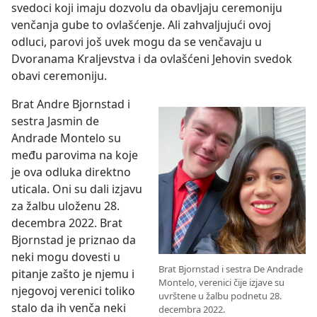
svedoci koji imaju dozvolu da obavljaju ceremoniju
venčanja gube to ovlašćenje. Ali zahvaljujući ovoj
odluci, parovi još uvek mogu da se venčavaju u
Dvoranama Kraljevstva i da ovlašćeni Jehovin svedok
obavi ceremoniju.
Brat Andre Bjornstad i
sestra Jasmin de
Andrade Montelo su
među parovima na koje
je ova odluka direktno
uticala. Oni su dali izjavu
za žalbu uloženu 28.
decembra 2022. Brat
Bjornstad je priznao da
neki mogu dovesti u
Brat Bjornstad i sestra De Andrade
pitanje zašto je njemu i
Montelo, verenici čije izjave su
njegovoj verenici toliko
uvrštene u žalbu podnetu 28.
stalo da ih venča neki
decembra 2022.