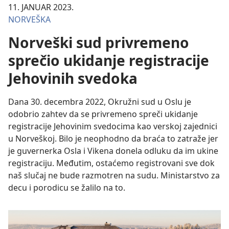
11. JANUAR 2023.
NORVEŠKA
Norveški sud privremeno
sprečio ukidanje registracije
Jehovinih svedoka
Dana 30. decembra 2022, Okružni sud u Oslu je
odobrio zahtev da se privremeno spreči ukidanje
registracije Jehovinim svedocima kao verskoj zajednici
u Norveškoj. Bilo je neophodno da braća to zatraže jer
je guvernerka Osla i Vikena donela odluku da im ukine
registraciju. Međutim, ostaćemo registrovani sve dok
naš slučaj ne bude razmotren na sudu. Ministarstvo za
decu i porodicu se žalilo na to.