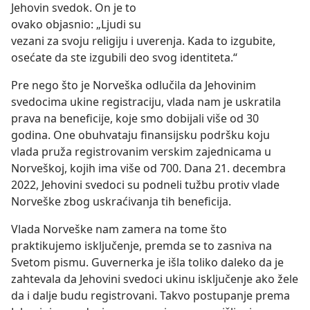
Jehovin svedok. On je to
ovako objasnio: „Ljudi su
vezani za svoju religiju i uverenja. Kada to izgubite,
osećate da ste izgubili deo svog identiteta.“
Pre nego što je Norveška odlučila da Jehovinim
svedocima ukine registraciju, vlada nam je uskratila
prava na beneficije, koje smo dobijali više od 30
godina. One obuhvataju finansijsku podršku koju
vlada pruža registrovanim verskim zajednicama u
Norveškoj, kojih ima više od 700. Dana 21. decembra
2022, Jehovini svedoci su podneli tužbu protiv vlade
Norveške zbog uskraćivanja tih beneficija.
Vlada Norveške nam zamera na tome što
praktikujemo isključenje, premda se to zasniva na
Svetom pismu. Guvernerka je išla toliko daleko da je
zahtevala da Jehovini svedoci ukinu isključenje ako žele
da i dalje budu registrovani. Takvo postupanje prema