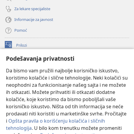
Za lekare specijaliste
Informacije za javnost
Pomoć
Prilozi
(otvara
novi
Podešavanja privatnosti
prozor)
ONLAJN BIBLIOTEKA Watchtower
(otvara
Da bismo vam pružili najbolje korisničko iskustvo,
novi
®
JW Hub
prozor)
koristimo kolačiće i slične tehnologije. Neki kolačići su
(otvara
novi
neophodni za funkcionisanje našeg sajta i ne možete
®
JW Library
prozor)
ih otkazati. Možete prihvatiti ili otkazati dodatne
kolačiće, koje koristimo da bismo poboljšali vaše
®
Watchtower Library
korisničko iskustvo. Ništa od tih informacija se neće
prodavati niti koristiti u marketinške svrhe. Pročitajte
i
Opšta pravila o korišćenju kolačića i sličnih
tehnologija
. U bilo kom trenutku možete promeniti
Copyright
© 2026 Watch Tower Bible and Tract Society of Pennsylvania.