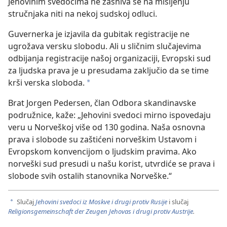
Jehovinim svedocima ne zasniva se na mišljenju
stručnjaka niti na nekoj sudskoj odluci.
Guvernerka je izjavila da gubitak registracije ne
ugrožava versku slobodu. Ali u sličnim slučajevima
odbijanja registracije našoj organizaciji, Evropski sud
za ljudska prava je u presudama zaključio da se time
krši verska sloboda.
a
Brat Jorgen Pedersen, član Odbora skandinavske
podružnice, kaže: „Jehovini svedoci mirno ispovedaju
veru u Norveškoj više od 130 godina. Naša osnovna
prava i slobode su zaštićeni norveškim Ustavom i
Evropskom konvencijom o ljudskim pravima. Ako
norveški sud presudi u našu korist, utvrdiće se prava i
slobode svih ostalih stanovnika Norveške.“
Slučaj
Jehovini svedoci iz Moskve i drugi protiv Rusije
i slučaj
a
Religionsgemeinschaft der Zeugen Jehovas i drugi protiv Austrije
.