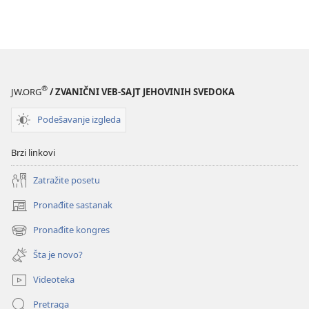
®
JW.ORG
/ ZVANIČNI VEB-SAJT JEHOVINIH SVEDOKA
Podešavanje izgleda
Brzi linkovi
Zatražite posetu
Pronađite sastanak
(otvara
novi
Pronađite kongres
(otvara
prozor)
novi
Šta je novo?
prozor)
Videoteka
Pretraga