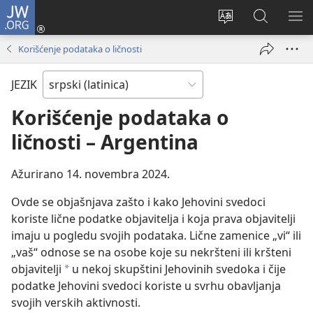
JW.ORG
Prijava
(otvara
Promeni
Pretraga
PRI
novi
jezik
sajta
ME
Korišćenje podataka o ličnosti
prozor)
sajta
JW.ORG
JEZIK
Korišćenje podataka o
ličnosti – Argentina
Ažurirano 14. novembra 2024.
Ovde se objašnjava zašto i kako Jehovini svedoci
koriste lične podatke objavitelja i koja prava objavitelji
imaju u pogledu svojih podataka. Lične zamenice „vi“ ili
„vaš“ odnose se na osobe koje su nekršteni ili kršteni
objavitelji
u nekoj skupštini Jehovinih svedoka i čije
a
podatke Jehovini svedoci koriste u svrhu obavljanja
svojih verskih aktivnosti.