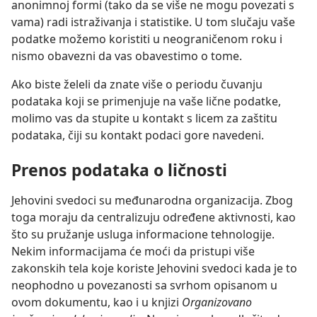
anonimnoj formi (tako da se više ne mogu povezati s
vama) radi istraživanja i statistike. U tom slučaju vaše
podatke možemo koristiti u neograničenom roku i
nismo obavezni da vas obavestimo o tome.
Ako biste želeli da znate više o periodu čuvanju
podataka koji se primenjuje na vaše lične podatke,
molimo vas da stupite u kontakt s licem za zaštitu
podataka, čiji su kontakt podaci gore navedeni.
Prenos podataka o ličnosti
Jehovini svedoci su međunarodna organizacija. Zbog
toga moraju da centralizuju određene aktivnosti, kao
što su pružanje usluga informacione tehnologije.
Nekim informacijama će moći da pristupi više
zakonskih tela koje koriste Jehovini svedoci kada je to
neophodno u povezanosti sa svrhom opisanom u
ovom dokumentu, kao i u knjizi
Organizovano