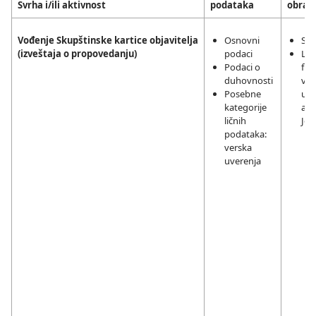
Svrha i/ili aktivnost
podataka
obrad
Vođenje Skupštinske kartice objavitelja
Osnovni
Sag
(izveštaja o propovedanju)
podaci
Leg
Podaci o
fun
duhovnosti
ver
Posebne
upr
kategorije
akt
ličnih
Jeh
podataka:
verska
uverenja