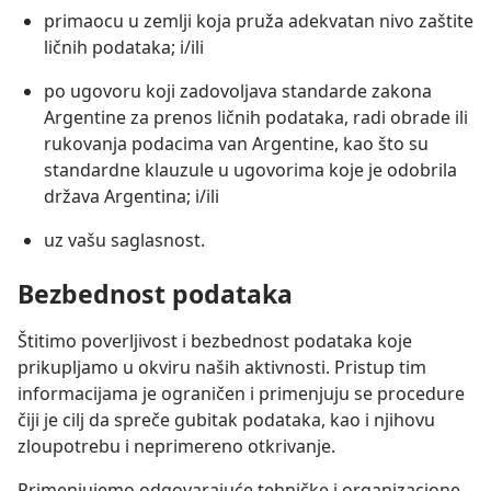
primaocu u zemlji koja pruža adekvatan nivo zaštite
ličnih podataka; i/ili
po ugovoru koji zadovoljava standarde zakona
Argentine za prenos ličnih podataka, radi obrade ili
rukovanja podacima van Argentine, kao što su
standardne klauzule u ugovorima koje je odobrila
država Argentina; i/ili
uz vašu saglasnost.
Bezbednost podataka
Štitimo poverljivost i bezbednost podataka koje
prikupljamo u okviru naših aktivnosti. Pristup tim
informacijama je ograničen i primenjuju se procedure
čiji je cilj da spreče gubitak podataka, kao i njihovu
zloupotrebu i neprimereno otkrivanje.
Primenjujemo odgovarajuće tehničke i organizacione