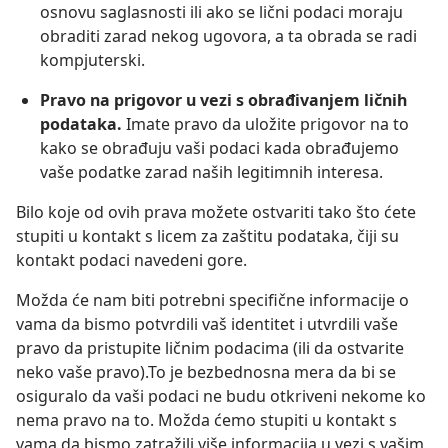
osnovu saglasnosti ili ako se lični podaci moraju
obraditi zarad nekog ugovora, a ta obrada se radi
kompjuterski.
Pravo na prigovor u vezi s obrađivanjem ličnih
podataka.
Imate pravo da uložite prigovor na to
kako se obrađuju vaši podaci kada obrađujemo
vaše podatke zarad naših legitimnih interesa.
Bilo koje od ovih prava možete ostvariti tako što ćete
stupiti u kontakt s licem za zaštitu podataka, čiji su
kontakt podaci navedeni gore.
Možda će nam biti potrebni specifične informacije o
vama da bismo potvrdili vaš identitet i utvrdili vaše
pravo da pristupite ličnim podacima (ili da ostvarite
neko vaše pravo).To je bezbednosna mera da bi se
osiguralo da vaši podaci ne budu otkriveni nekome ko
nema pravo na to. Možda ćemo stupiti u kontakt s
vama da bismo zatražili više informacija u vezi s vašim