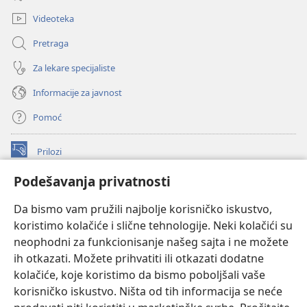
prozor)
Videoteka
Pretraga
Za lekare specijaliste
Informacije za javnost
Pomoć
Prilozi
(otvara
novi
Podešavanja privatnosti
prozor)
ONLAJN BIBLIOTEKA Watchtower
(otvara
Da bismo vam pružili najbolje korisničko iskustvo,
novi
®
JW Hub
prozor)
koristimo kolačiće i slične tehnologije. Neki kolačići su
(otvara
novi
neophodni za funkcionisanje našeg sajta i ne možete
®
JW Library
prozor)
ih otkazati. Možete prihvatiti ili otkazati dodatne
kolačiće, koje koristimo da bismo poboljšali vaše
®
Watchtower Library
korisničko iskustvo. Ništa od tih informacija se neće