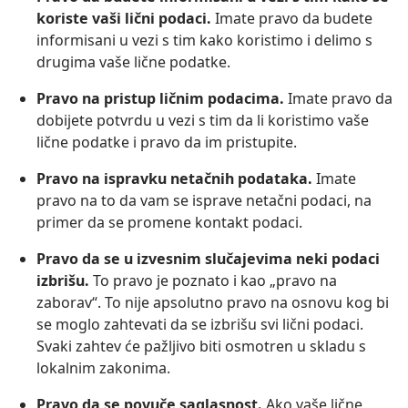
koriste vaši lični podaci.
Imate pravo da budete
informisani u vezi s tim kako koristimo i delimo s
drugima vaše lične podatke.
Pravo na pristup ličnim podacima.
Imate pravo da
dobijete potvrdu u vezi s tim da li koristimo vaše
lične podatke i pravo da im pristupite.
Pravo na ispravku netačnih podataka.
Imate
pravo na to da vam se isprave netačni podaci, na
primer da se promene kontakt podaci.
Pravo da se u izvesnim slučajevima neki podaci
izbrišu.
To pravo je poznato i kao „pravo na
zaborav“. To nije apsolutno pravo na osnovu kog bi
se moglo zahtevati da se izbrišu svi lični podaci.
Svaki zahtev će pažljivo biti osmotren u skladu s
lokalnim zakonima.
Pravo da se povuče saglasnost.
Ako vaše lične