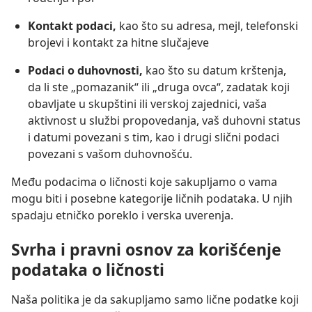
Kontakt podaci,
kao što su adresa, mejl, telefonski
brojevi i kontakt za hitne slučajeve
Podaci o duhovnosti,
kao što su datum krštenja,
da li ste „pomazanik“ ili „druga ovca“, zadatak koji
obavljate u skupštini ili verskoj zajednici, vaša
aktivnost u službi propovedanja, vaš duhovni status
i datumi povezani s tim, kao i drugi slični podaci
povezani s vašom duhovnošću.
Među podacima o ličnosti koje sakupljamo o vama
mogu biti i posebne kategorije ličnih podataka. U njih
spadaju etničko poreklo i verska uverenja.
Svrha i pravni osnov za korišćenje
podataka o ličnosti
Naša politika je da sakupljamo samo lične podatke koji