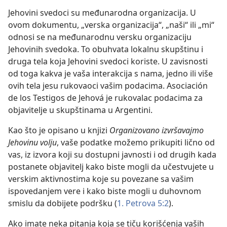
Jehovini svedoci su međunarodna organizacija. U
ovom dokumentu, „verska organizacija“, „naši“ ili „mi“
odnosi se na međunarodnu versku organizaciju
Jehovinih svedoka. To obuhvata lokalnu skupštinu i
druga tela koja Jehovini svedoci koriste. U zavisnosti
od toga kakva je vaša interakcija s nama, jedno ili više
ovih tela jesu rukovaoci vašim podacima. Asociación
de los Testigos de Jehová je rukovalac podacima za
objavitelje u skupštinama u Argentini.
Kao što je opisano u knjizi
Organizovano izvršavajmo
Jehovinu volju
, vaše podatke možemo prikupiti lično od
vas, iz izvora koji su dostupni javnosti i od drugih kada
postanete objavitelj kako biste mogli da učestvujete u
verskim aktivnostima koje su povezane sa vašim
ispovedanjem vere i kako biste mogli u duhovnom
smislu da dobijete podršku (
1. Petrova 5:2
).
Ako imate neka pitanja koja se tiču korišćenja vaših