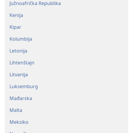
Južnoafrička Republika
Kenija
Kipar
Kolumbija
Letonija
Lihtenštajn
Litvanija
Luksemburg
Mađarska
Malta
Meksiko