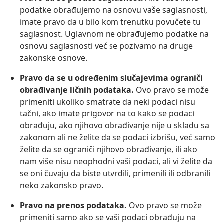
podatke obrađujemo na osnovu vaše saglasnosti,
imate pravo da u bilo kom trenutku povučete tu
saglasnost. Uglavnom ne obrađujemo podatke na
osnovu saglasnosti već se pozivamo na druge
zakonske osnove.
Pravo da se u određenim slučajevima ograniči
obrađivanje ličnih podataka.
Ovo pravo se može
primeniti ukoliko smatrate da neki podaci nisu
tačni, ako imate prigovor na to kako se podaci
obrađuju, ako njihovo obrađivanje nije u skladu sa
zakonom ali ne želite da se podaci izbrišu, već samo
želite da se ograniči njihovo obrađivanje, ili ako
nam više nisu neophodni vaši podaci, ali vi želite da
se oni čuvaju da biste utvrdili, primenili ili odbranili
neko zakonsko pravo.
Pravo na prenos podataka.
Ovo pravo se može
primeniti samo ako se vaši podaci obrađuju na