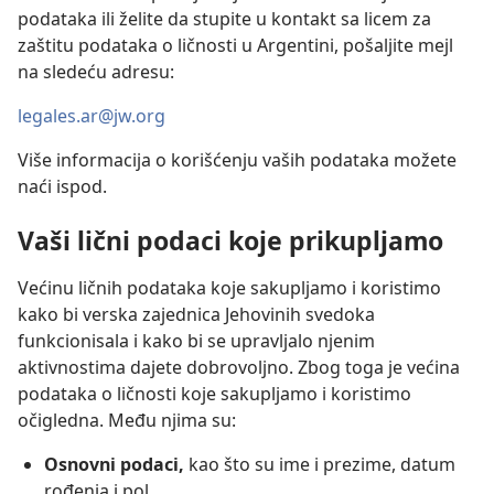
podataka ili želite da stupite u kontakt sa licem za
zaštitu podataka o ličnosti u Argentini, pošaljite mejl
na sledeću adresu:
legales.ar@jw.org
Više informacija o korišćenju vaših podataka možete
naći ispod.
Vaši lični podaci koje prikupljamo
Većinu ličnih podataka koje sakupljamo i koristimo
kako bi verska zajednica Jehovinih svedoka
funkcionisala i kako bi se upravljalo njenim
aktivnostima dajete dobrovoljno. Zbog toga je većina
podataka o ličnosti koje sakupljamo i koristimo
očigledna. Među njima su:
Osnovni podaci,
kao što su ime i prezime, datum
rođenja i pol