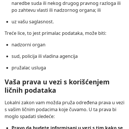
naredbe suda ili nekog drugog pravnog razloga ili
po zahtevu vlasti ili nadzornog organa; ili
uz vašu saglasnost.
Treće lice, to jest primalac podataka, može biti:
nadzorni organ
sud, policija ili vladina agencija
pružalac usluga
Vaša prava u vezi s korišćenjem
ličnih podataka
Lokalni zakon vam možda pruža određena prava u vezi
s vašim ličnim podacima koje čuvamo. U ta prava bi
moglo spadati sledeće:
Pravo da budete informisani u vezi s tim kako se