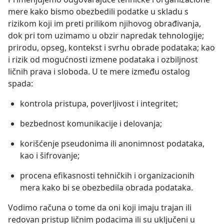
mere kako bismo obezbedili podatke u skladu s
rizikom koji im preti prilikom njihovog obrađivanja,
dok pri tom uzimamo u obzir napredak tehnologije;
prirodu, opseg, kontekst i svrhu obrade podataka; kao
i rizik od mogućnosti izmene podataka i ozbiljnost
ličnih prava i sloboda. U te mere između ostalog
spada:
kontrola pristupa, poverljivost i integritet;
bezbednost komunikacije i delovanja;
korišćenje pseudonima ili anonimnost podataka,
kao i šifrovanje;
procena efikasnosti tehničkih i organizacionih
mera kako bi se obezbedila obrada podataka.
Vodimo računa o tome da oni koji imaju trajan ili
redovan pristup ličnim podacima ili su uključeni u