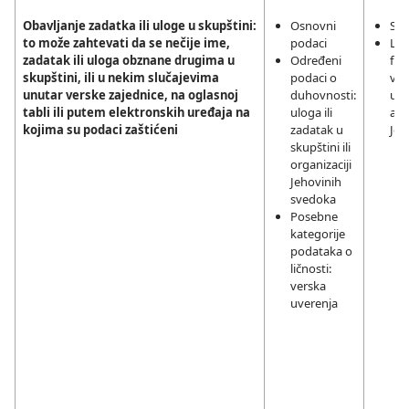
Obavljanje zadatka ili uloge u skupštini:
Osnovni
Sag
to može zahtevati da se nečije ime,
podaci
Leg
zadatak ili uloga obznane drugima u
Određeni
fun
skupštini, ili u nekim slučajevima
podaci o
ver
unutar verske zajednice, na oglasnoj
duhovnosti:
upr
tabli ili putem elektronskih uređaja na
uloga ili
akt
kojima su podaci zaštićeni
zadatak u
Jeh
skupštini ili
organizaciji
Jehovinih
svedoka
Posebne
kategorije
podataka o
ličnosti:
verska
uverenja