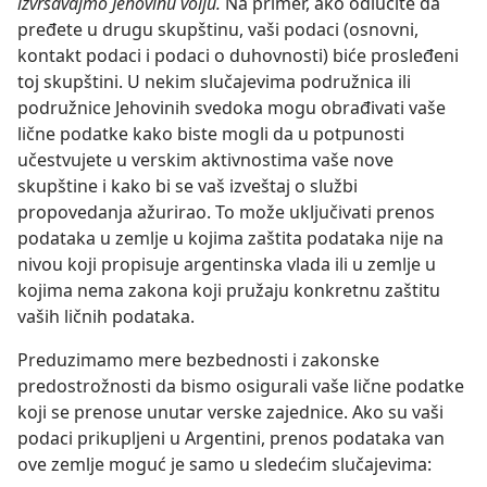
izvršavajmo Jehovinu volju.
Na primer, ako odlučite da
pređete u drugu skupštinu, vaši podaci (osnovni,
kontakt podaci i podaci o duhovnosti) biće prosleđeni
toj skupštini. U nekim slučajevima podružnica ili
podružnice Jehovinih svedoka mogu obrađivati vaše
lične podatke kako biste mogli da u potpunosti
učestvujete u verskim aktivnostima vaše nove
skupštine i kako bi se vaš izveštaj o službi
propovedanja ažurirao. To može uključivati prenos
podataka u zemlje u kojima zaštita podataka nije na
nivou koji propisuje argentinska vlada ili u zemlje u
kojima nema zakona koji pružaju konkretnu zaštitu
vaših ličnih podataka.
Preduzimamo mere bezbednosti i zakonske
predostrožnosti da bismo osigurali vaše lične podatke
koji se prenose unutar verske zajednice. Ako su vaši
podaci prikupljeni u Argentini, prenos podataka van
ove zemlje moguć je samo u sledećim slučajevima: