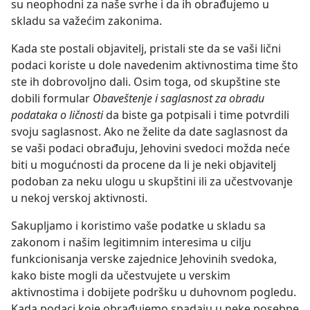
su neophodni za naše svrhe i da ih obrađujemo u
skladu sa važećim zakonima.
Kada ste postali objavitelj, pristali ste da se vaši lični
podaci koriste u dole navedenim aktivnostima time što
ste ih dobrovoljno dali. Osim toga, od skupštine ste
dobili formular
Obaveštenje i saglasnost za obradu
podataka o ličnosti
da biste ga potpisali i time potvrdili
svoju saglasnost. Ako ne želite da date saglasnost da
se vaši podaci obrađuju, Jehovini svedoci možda neće
biti u mogućnosti da procene da li je neki objavitelj
podoban za neku ulogu u skupštini ili za učestvovanje
u nekoj verskoj aktivnosti.
Sakupljamo i koristimo vaše podatke u skladu sa
zakonom i našim legitimnim interesima u cilju
funkcionisanja verske zajednice Jehovinih svedoka,
kako biste mogli da učestvujete u verskim
aktivnostima i dobijete podršku u duhovnom pogledu.
Kada podaci koje obrađujemo spadaju u neke posebne