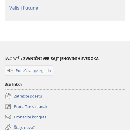
Valis i Futuna
®
JW.ORG
/ ZVANIČNI VEB-SAJT JEHOVINIH SVEDOKA
Podešavanje izgleda
Brzi linkovi
Zatražite posetu
Pronađite sastanak
(otvara
novi
Pronađite kongres
(otvara
prozor)
novi
Šta je novo?