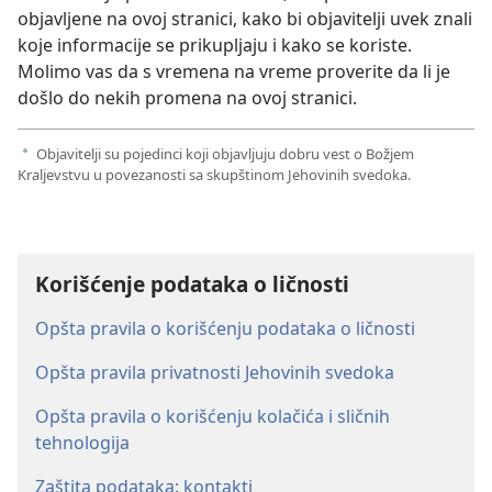
objavljene na ovoj stranici, kako bi objavitelji uvek znali
koje informacije se prikupljaju i kako se koriste.
Molimo vas da s vremena na vreme proverite da li je
došlo do nekih promena na ovoj stranici.
Objavitelji su pojedinci koji objavljuju dobru vest o Božjem
a
Kraljevstvu u povezanosti sa skupštinom Jehovinih svedoka.
Korišćenje podataka o ličnosti
Opšta pravila o korišćenju podataka o ličnosti
Opšta pravila privatnosti Jehovinih svedoka
Opšta pravila o korišćenju kolačića i sličnih
tehnologija
Zaštita podataka: kontakti