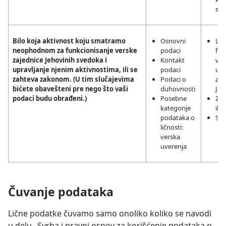
slu
Bilo koja aktivnost koju smatramo
Osnovni
Leg
neophodnom za funkcionisanje verske
podaci
fun
zajednice Jehovinih svedoka i
Kontakt
ver
upravljanje njenim aktivnostima, ili se
podaci
upr
zahteva zakonom. (U tim slučajevima
Podaci o
akt
bićete obavešteni pre nego što vaši
duhovnosti
Jeh
podaci budu obrađeni.)
Posebne
Zak
kategorije
ili
podataka o
Sag
ličnosti:
verska
uverenja
Čuvanje podataka
Lične podatke čuvamo samo onoliko koliko se navodi
u delu „Svrha i pravni osnov za korišćenje podataka o