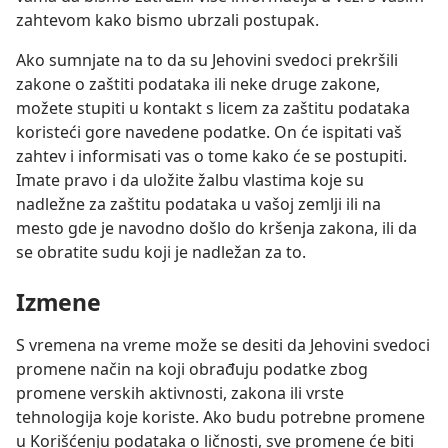
zahtevom kako bismo ubrzali postupak.
Ako sumnjate na to da su Jehovini svedoci prekršili
zakone o zaštiti podataka ili neke druge zakone,
možete stupiti u kontakt s licem za zaštitu podataka
koristeći gore navedene podatke. On će ispitati vaš
zahtev i informisati vas o tome kako će se postupiti.
Imate pravo i da uložite žalbu vlastima koje su
nadležne za zaštitu podataka u vašoj zemlji ili na
mesto gde je navodno došlo do kršenja zakona, ili da
se obratite sudu koji je nadležan za to.
Izmene
S vremena na vreme može se desiti da Jehovini svedoci
promene način na koji obrađuju podatke zbog
promene verskih aktivnosti, zakona ili vrste
tehnologija koje koriste. Ako budu potrebne promene
u Korišćenju podataka o ličnosti, sve promene će biti