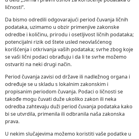
ličnosti“.
Da bismo odredili odgovarajući period čuvanja ličnih
podataka, uzimamo u obzir primenjive zakonske
odredbe i količinu, prirodu i osetljivost ličnih podataka;
potencijalni rizik od štete usled neovlašćenog
korišćenja i otkrivanja vaših podataka; svrhe zbog koje
se vaši lični podaci obrađuju i da li te svrhe možemo
ostvariti na neki drugi način.
Period čuvanja zavisi od države ili nadležnog organa i
određuje se u skladu s lokalnim zakonskim i
propisanim periodom čuvanja. Podaci o ličnosti se
takođe mogu čuvati duže ukoliko zakon ili neka
odredba zahtevaju duži period čuvanja podataka kako
bi se utvrdila, primenila ili odbranila naša zakonska
prava.
U nekim slučajevima možemo koristiti vaše podatke u