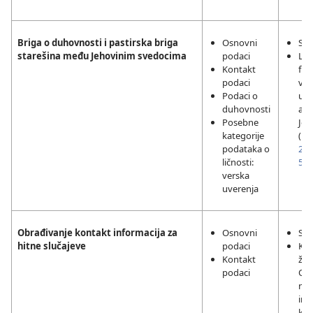
Briga o duhovnosti i pastirska briga
Osnovni
Sag
starešina među Jehovinim svedocima
podaci
Leg
Kontakt
fun
podaci
ver
Podaci o
upr
duhovnosti
akt
Posebne
Jeh
kategorije
(
De
podataka o
20:
ličnosti:
5:1
verska
uverenja
Obrađivanje kontakt informacija za
Osnovni
Sag
hitne slučajeve
podaci
Kad
Kontakt
živ
podaci
Obj
ne
inf
kon