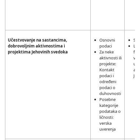
Učestvovanje na sastancima,
Osnovni
Sag
dobrovoljnim aktivnostima i
podaci
Leg
projektima Jehovinih svedoka
Za neke
fun
aktivnosti ili
ver
projekte:
upr
Kontakt
akt
podaci i
Jeh
određeni
podaci o
duhovnosti
Posebne
kategorije
podataka o
ličnosti:
verska
uverenja