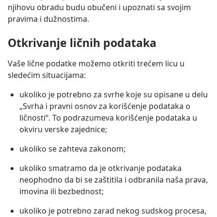
njihovu obradu budu obučeni i upoznati sa svojim
pravima i dužnostima.
Otkrivanje ličnih podataka
Vaše lične podatke možemo otkriti trećem licu u
sledećim situacijama:
ukoliko je potrebno za svrhe koje su opisane u delu
„Svrha i pravni osnov za korišćenje podataka o
ličnosti“. To podrazumeva korišćenje podataka u
okviru verske zajednice;
ukoliko se zahteva zakonom;
ukoliko smatramo da je otkrivanje podataka
neophodno da bi se zaštitila i odbranila naša prava,
imovina ili bezbednost;
ukoliko je potrebno zarad nekog sudskog procesa,