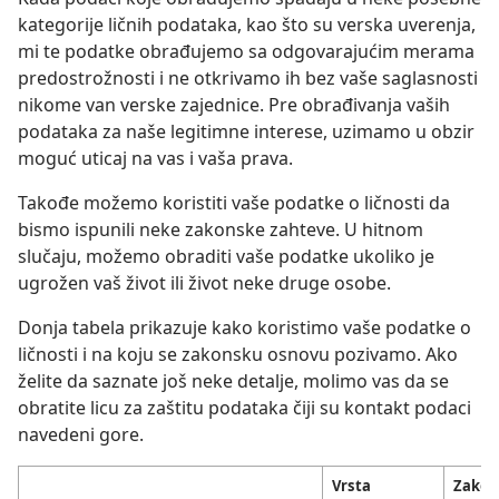
kategorije ličnih podataka, kao što su verska uverenja,
mi te podatke obrađujemo sa odgovarajućim merama
predostrožnosti i ne otkrivamo ih bez vaše saglasnosti
nikome van verske zajednice. Pre obrađivanja vaših
podataka za naše legitimne interese, uzimamo u obzir
moguć uticaj na vas i vaša prava.
Takođe možemo koristiti vaše podatke o ličnosti da
bismo ispunili neke zakonske zahteve. U hitnom
slučaju, možemo obraditi vaše podatke ukoliko je
ugrožen vaš život ili život neke druge osobe.
Donja tabela prikazuje kako koristimo vaše podatke o
ličnosti i na koju se zakonsku osnovu pozivamo. Ako
želite da saznate još neke detalje, molimo vas da se
obratite licu za zaštitu podataka čiji su kontakt podaci
navedeni gore.
Vrsta
Zakon