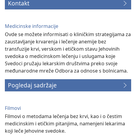
Kontakt
Medicinske informacije
Ovde se možete informisati o kliničkim strategijama za
zaustavljanje krvarenja i lečenje anemije bez
transfuzije krvi, verskom i etičkom stavu Jehovinih
svedoka o medicinskom lečenju i uslugama koje
Svedoci pružaju lekarskim društvima preko svoje
međunarodne mreže Odbora za odnose s bolnicama.
Pogledaj sadržaje
Filmovi
Filmovi o metodama lečenja bez krvi, kao i o čestim
medicinskim i etičkim pitanjima, namenjeni lekarima
koji leče Jehovine svedoke.