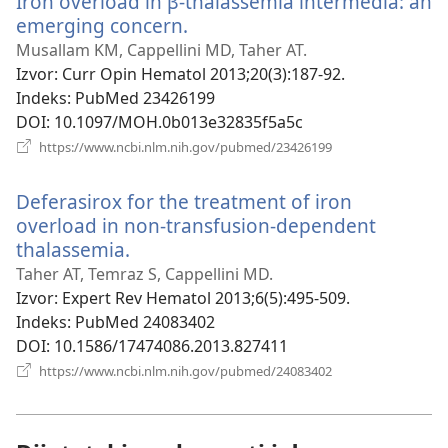
Iron overload in β-thalassemia intermedia: an
emerging concern.
(otvara
novi
Musallam KM, Cappellini MD, Taher AT.
prozor)
Izvor
‎: Curr Opin Hematol 2013;20(3):187-92.
Indeks
‎: PubMed 23426199
DOI
‎: 10.1097/MOH.0b013e32835f5a5c
(otvara
https://www.ncbi.nlm.nih.gov/pubmed/23426199
novi
prozor)
Deferasirox for the treatment of iron
overload in non-transfusion-dependent
thalassemia.
(otvara
novi
Taher AT, Temraz S, Cappellini MD.
prozor)
Izvor
‎: Expert Rev Hematol 2013;6(5):495-509.
Indeks
‎: PubMed 24083402
DOI
‎: 10.1586/17474086.2013.827411
(otvara
https://www.ncbi.nlm.nih.gov/pubmed/24083402
novi
prozor)