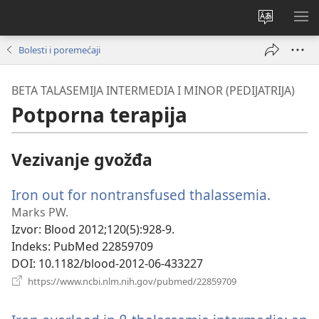
Promeni
PRI
jezik
ME
Bolesti i poremećaji
sajta
BETA TALASEMIJA INTERMEDIA I MINOR (PEDIJATRIJA)
Potporna terapija
Vezivanje gvožđa
Iron out for nontransfused thalassemia.
(otvara
novi
Marks PW.
prozor)
Izvor
‎: Blood 2012;120(5):928-9.
Indeks
‎: PubMed 22859709
DOI
‎: 10.1182/blood-2012-06-433227
(otvara
https://www.ncbi.nlm.nih.gov/pubmed/22859709
novi
prozor)