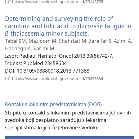
(otvara
https://www.ncbi.nlm.nih.gov/pubmed/23143785
novi
prozor)
Determining and surveying the role of
carnitine and folic acid to decrease fatigue in
β-thalassemia minor subjects.
(otvara
novi
Tabei SM, Mazloom M, Shahriari M, Zareifar S, Azimi A,
prozor)
Hadaegh A, Karimi M.
Izvor
‎: Pediatr Hematol Oncol 2013;30(8):742-7.
Indeks
‎: PubMed 23458634
DOI
‎: 10.3109/08880018.2013.771388
(otvara
https://www.ncbi.nlm.nih.gov/pubmed/23458634
novi
prozor)
Kontakt s lokalnim predstavnicima (OOB)
Stupite u kontakt s lokalnim predstavnicima Jehovinih
svedoka koji besplatno sarađuju s lekarima
specijalistima koji leče Jehovine svedoke.