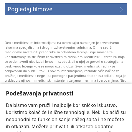
Pogledaj filmove
Deo s medicinskim informacijama na ovom sajtu namenjen je prvenstveno
lekarima specijalistima i drugim zdravstvenim radnicima. On ne sadrži
medicinske savete niti preporuke za određeno lečenje i nije zamena za
konsultovanje sa stručnim zdravstvenim radnikom. Medicinsku literaturu koja
se ovde navodi nisu izdali Jehovini svedoci, ali u njoj se govori o strategijama
beskrvnog lečenja koje se mogu uzeti u obzir. Svaki medicinski radnik je
odgovoran da bude u toku s novim informacijama, razmotri više načina za
pružanje medicinske nege i da pomogne pacijentima da donesu odluku koja je
u skladu s njihovim medicinskim stanjem, željama, merilima i verovanjima. Nisu
sve ovde navedene strategije primenjive i prihvatljive za sve pacijente.
Podešavanja privatnosti
Za pacijente: Uvek se konsultujte s vašim lekarom ili drugim kvalifikovanim
zdravstvenim radnikom u vezi s vašim medicinskim stanjem i lečenjem. Ako
smatrate da imate zdravstvenih problema, obratite se lekaru.
Da bismo vam pružili najbolje korisničko iskustvo,
Korišćenje ovog veb-sajta propisano je pravilima korišćenja.
koristimo kolačiće i slične tehnologije. Neki kolačići su
neophodni za funkcionisanje našeg sajta i ne možete
ih otkazati. Možete prihvatiti ili otkazati dodatne