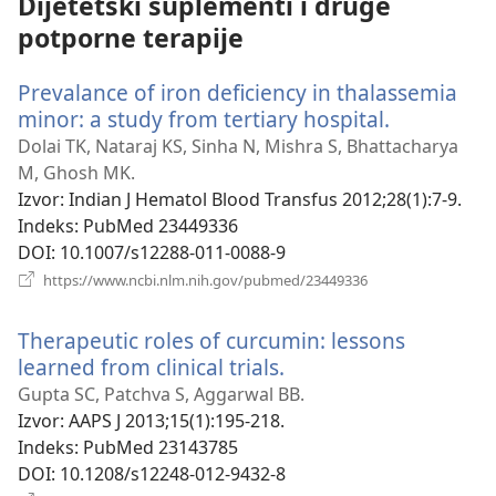
Dijetetski suplementi i druge
potporne terapije
Prevalance of iron deficiency in thalassemia
minor: a study from tertiary hospital.
(otvara
novi
Dolai TK, Nataraj KS, Sinha N, Mishra S, Bhattacharya
prozor)
M, Ghosh MK.
Izvor
‎: Indian J Hematol Blood Transfus 2012;28(1):7-9.
Indeks
‎: PubMed 23449336
DOI
‎: 10.1007/s12288-011-0088-9
(otvara
https://www.ncbi.nlm.nih.gov/pubmed/23449336
novi
prozor)
Therapeutic roles of curcumin: lessons
learned from clinical trials.
(otvara
novi
Gupta SC, Patchva S, Aggarwal BB.
prozor)
Izvor
‎: AAPS J 2013;15(1):195-218.
Indeks
‎: PubMed 23143785
DOI
‎: 10.1208/s12248-012-9432-8