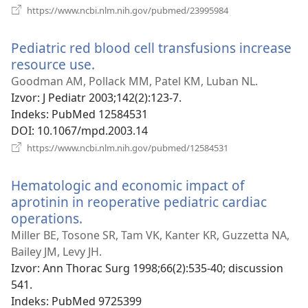
(otvara
https://www.ncbi.nlm.nih.gov/pubmed/23995984
novi
prozor)
Pediatric red blood cell transfusions increase
resource use.
(otvara
novi
Goodman AM, Pollack MM, Patel KM, Luban NL.
prozor)
Izvor
‎: J Pediatr 2003;142(2):123-7.
Indeks
‎: PubMed 12584531
DOI
‎: 10.1067/mpd.2003.14
(otvara
https://www.ncbi.nlm.nih.gov/pubmed/12584531
novi
prozor)
Hematologic and economic impact of
aprotinin in reoperative pediatric cardiac
operations.
(otvara
novi
Miller BE, Tosone SR, Tam VK, Kanter KR, Guzzetta NA,
prozor)
Bailey JM, Levy JH.
Izvor
‎: Ann Thorac Surg 1998;66(2):535-40; discussion
541.
Indeks
‎: PubMed 9725399