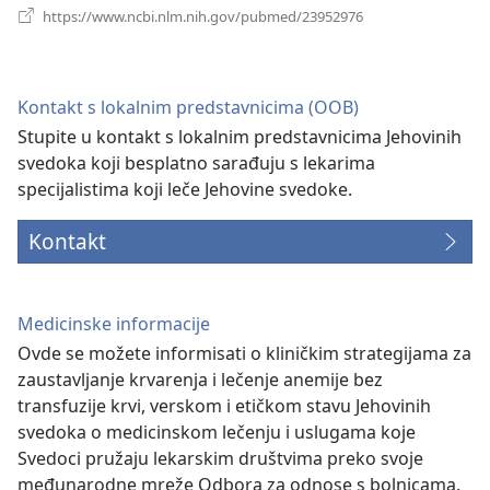
(otvara
https://www.ncbi.nlm.nih.gov/pubmed/23952976
novi
prozor)
Kontakt s lokalnim predstavnicima (OOB)
Stupite u kontakt s lokalnim predstavnicima Jehovinih
svedoka koji besplatno sarađuju s lekarima
specijalistima koji leče Jehovine svedoke.
Kontakt
Medicinske informacije
Ovde se možete informisati o kliničkim strategijama za
zaustavljanje krvarenja i lečenje anemije bez
transfuzije krvi, verskom i etičkom stavu Jehovinih
svedoka o medicinskom lečenju i uslugama koje
Svedoci pružaju lekarskim društvima preko svoje
međunarodne mreže Odbora za odnose s bolnicama.