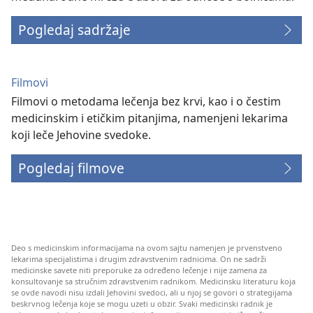
Pogledaj sadržaje
Filmovi
Filmovi o metodama lečenja bez krvi, kao i o čestim
medicinskim i etičkim pitanjima, namenjeni lekarima
koji leče Jehovine svedoke.
Pogledaj filmove
Deo s medicinskim informacijama na ovom sajtu namenjen je prvenstveno
lekarima specijalistima i drugim zdravstvenim radnicima. On ne sadrži
medicinske savete niti preporuke za određeno lečenje i nije zamena za
konsultovanje sa stručnim zdravstvenim radnikom. Medicinsku literaturu koja
se ovde navodi nisu izdali Jehovini svedoci, ali u njoj se govori o strategijama
beskrvnog lečenja koje se mogu uzeti u obzir. Svaki medicinski radnik je