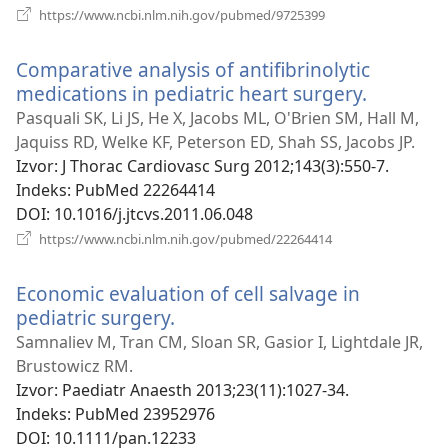
(otvara
https://www.ncbi.nlm.nih.gov/pubmed/9725399
novi
prozor)
Comparative analysis of antifibrinolytic
medications in pediatric heart surgery.
(otvara
novi
Pasquali SK, Li JS, He X, Jacobs ML, O'Brien SM, Hall M,
prozor)
Jaquiss RD, Welke KF, Peterson ED, Shah SS, Jacobs JP.
Izvor
‎: J Thorac Cardiovasc Surg 2012;143(3):550-7.
Indeks
‎: PubMed 22264414
DOI
‎: 10.1016/j.jtcvs.2011.06.048
(otvara
https://www.ncbi.nlm.nih.gov/pubmed/22264414
novi
prozor)
Economic evaluation of cell salvage in
pediatric surgery.
(otvara
novi
Samnaliev M, Tran CM, Sloan SR, Gasior I, Lightdale JR,
prozor)
Brustowicz RM.
Izvor
‎: Paediatr Anaesth 2013;23(11):1027-34.
Indeks
‎: PubMed 23952976
DOI
‎: 10.1111/pan.12233