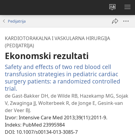
Promeni
PRI
jezik
ME
Pedijatrija
sajta
KARDIOTORAKALNA I VASKULARNA HIRURGIJA
(PEDIJATRIJA)
Ekonomski rezultati
Safety and effects of two red blood cell
transfusion strategies in pediatric cardiac
surgery patients: a randomized controlled
trial.
(otvara
novi
de Gast-Bakker DH, de Wilde RB, Hazekamp MG, Sojak
prozor)
V, Zwaginga JJ, Wolterbeek R, de Jonge E, Gesink-van
der Veer BJ.
Izvor
‎: Intensive Care Med 2013;39(11):2011-9.
Indeks
‎: PubMed 23995984
DOI
‎: 10.1007/s00134-013-3085-7