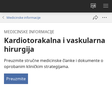
Promeni
PRI
jezik
ME
Medicinske informacije
sajta
MEDICINSKE INFORMACIJE
Kardiotorakalna i vaskularna
hirurgija
Preuzmite stručne medicinske članke i dokumente o
oprobanim kliničkim strategijama.
Preuzmite