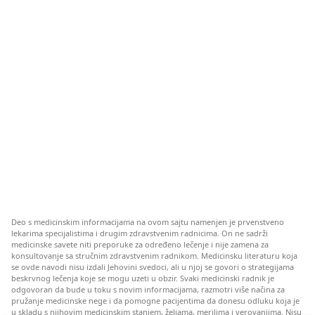
Deo s medicinskim informacijama na ovom sajtu namenjen je prvenstveno
lekarima specijalistima i drugim zdravstvenim radnicima. On ne sadrži
medicinske savete niti preporuke za određeno lečenje i nije zamena za
konsultovanje sa stručnim zdravstvenim radnikom. Medicinsku literaturu koja
se ovde navodi nisu izdali Jehovini svedoci, ali u njoj se govori o strategijama
beskrvnog lečenja koje se mogu uzeti u obzir. Svaki medicinski radnik je
odgovoran da bude u toku s novim informacijama, razmotri više načina za
pružanje medicinske nege i da pomogne pacijentima da donesu odluku koja je
u skladu s njihovim medicinskim stanjem, željama, merilima i verovanjima. Nisu