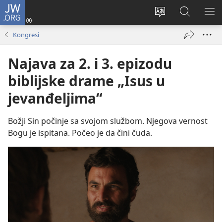
JW.ORG
Prijava
(otvara
Promeni
Pretraga
PRI
novi
jezik
sajta
ME
Kongresi
prozor)
sajta
JW.ORG
Najava za 2. i 3. epizodu
biblijske drame „Isus u
jevanđeljima“
Božji Sin počinje sa svojom službom. Njegova vernost
Bogu je ispitana. Počeo je da čini čuda.