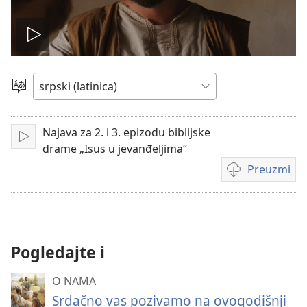
Pokreni
film
Izaberite
jezik
Najava za 2. i 3. epizodu biblijske
Pokreni
drame „Isus u jevanđeljima“
Preuzmi
Formati
za
preuzimanje
video-
sadržaja
Pogledajte i
O NAMA
Srdačno vas pozivamo na ovogodišnji