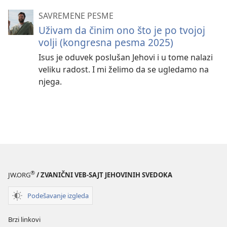
SAVREMENE PESME
Uživam da činim ono što je po tvojoj
volji (kongresna pesma 2025)
Isus je oduvek poslušan Jehovi i u tome nalazi
veliku radost. I mi želimo da se ugledamo na
njega.
®
JW.ORG
/ ZVANIČNI VEB-SAJT JEHOVINIH SVEDOKA
Podešavanje izgleda
Brzi linkovi