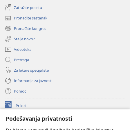
Zatražite posetu
Pronađite sastanak
(otvara
novi
Pronađite kongres
(otvara
prozor)
novi
Šta je novo?
prozor)
Videoteka
Pretraga
Za lekare specijaliste
Informacije za javnost
Pomoć
Prilozi
(otvara
novi
Podešavanja privatnosti
prozor)
ONLAJN BIBLIOTEKA Watchtower
(otvara
novi