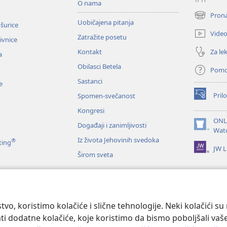
O nama
Prona
(otvara
Uobičajena pitanja
ošurice
novi
Vide
Zatražite posetu
prozor)
zivnice
Za lek
Kontakt
a
Obilasci Betela
Pom
Sastanci
e
Prilo
Spomen-svečanost
(otvara
novi
Kongresi
prozor)
ONL
Događaji i zanimljivosti
(otvara
Wat
novi
Iz života Jehovinih svedoka
®
ting
JW L
prozor)
Širom sveta
e
anje Svetog pisma
tvo, koristimo kolačiće i slične tehnologije. Neki kolačići s
ati dodatne kolačiće, koje koristimo da bismo poboljšali vaše