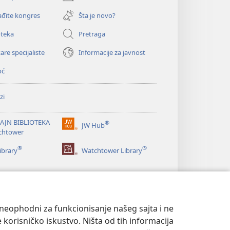
(otvara
novi
đite kongres
Šta je novo?
prozor)
oteka
Pretraga
are specijaliste
Informacije za javnost
oć
zi
AJN BIBLIOTEKA
®
JW Hub
(otvara
chtower
novi
®
®
prozor)
ibrary
Watchtower Library
u neophodni za funkcionisanje našeg sajta i ne
 korisničko iskustvo. Ništa od tih informacija