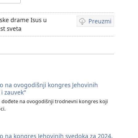
jske drame Isus u
Preuzmi
Formati
st sveta
za
preuzimanje
video-
sadržaja
o na ovogodišnji kongres Jehovinih
 i zauvek“
dođete na ovogodišnji trodnevni kongres koji
ci.
o na kongres Jehovinih svedoka za 2024.