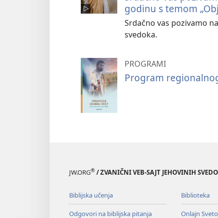
godinu s temom „Obja
Srdačno vas pozivamo na 
svedoka.
PROGRAMI
Program regionalnog 
®
JW.ORG
/ ZVANIČNI VEB-SAJT JEHOVINIH SVED
Biblijska učenja
Biblioteka
Odgovori na biblijska pitanja
Onlajn Svet