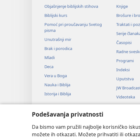
Objašnjenje biblijskih stihova
Knjige
Biblijski kurs
Brošure i br
Pomoć pri proučavanju Svetog
Traktati i po
pisma
Serije članak
Unutrašnji mir
Časopisi
Brak i porodica
Radne svesk
Mladi
Programi
Deca
Indeksi
Vera u Boga
Uputstva
Nauka i Biblija
JW Broadcas
Istorija i Biblija
Videoteka
Muzika
Podešavanja privatnosti
Audio-dram
Dramsko čit
Da bismo vam pružili najbolje korisničko iskus
možete ih otkazati. Možete prihvatiti ili otkaz