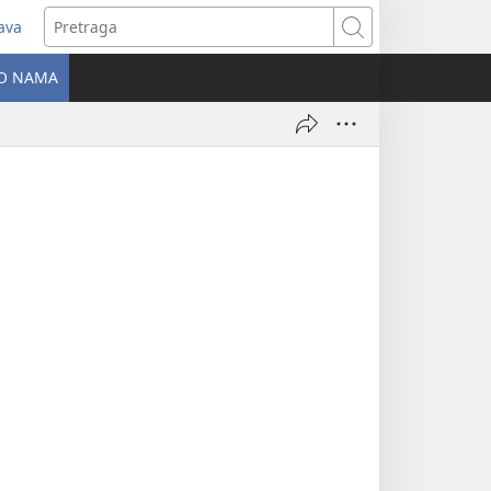
java
tvara
Pretraga
vi
O NAMA
ozor)