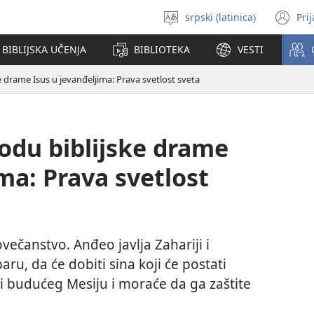
srpski (latinica)
Pri
Izaberi
(o
jezik
no
BIBLIJSKA UČENJA
BIBLIOTEKA
VESTI
pr
e drame Isus u jevanđeljima: Prava svetlost sveta
zodu biblijske drame
ma: Prava svetlost
večanstvo. Anđeo javlja Zahariji i
ru, da će dobiti sina koji će postati
ati budućeg Mesiju i moraće da ga zaštite