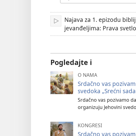
jezik
Najava za 1. epizodu bibli
Pokreni
jevanđeljima: Prava svetlo
Pogledajte i
O NAMA
Srdačno vas pozivam
svedoka „Srećni sada
Srdačno vas pozivamo da 
organizuju Jehovini svedo
KONGRESI
Srdačno vas pozivam