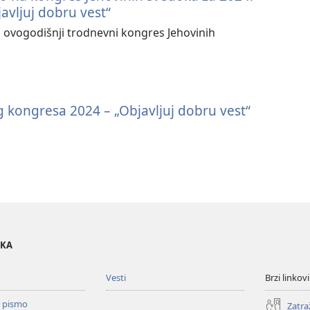
vljuj dobru vest“
ovogodišnji trodnevni kongres Jehovinih
kongresa 2024 – „Objavljuj dobru vest“
OKA
Vesti
Brzi linkovi
o pismo
Zatra