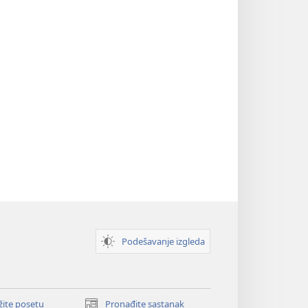
Podešavanje izgleda
žite posetu
Pronađite sastanak