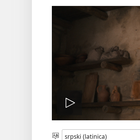
Pokreni
film
Izaberite