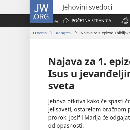
JW.ORG
Jehovini svedoci
POČETNA STRANICA
O nama
Kongresi
Najava za 1. epizodu biblijsk
Najava za 1. epi
Isus u jevanđelji
sveta
Jehova otkriva kako će spasti čo
Jelisaveti, ostarelom bračnom pa
prorok. Josif i Marija će odgaj
od opasnosti.