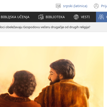
srpski (latinica)
Pri
Izaberi
(o
jezik
no
BIBLIJSKA UČENJA
BIBLIOTEKA
VESTI
pr
doci obeležavaju Gospodovu večeru drugačije od drugih religija?