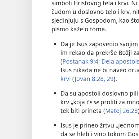
simboli Hristovog tela i krvi. N
čudom u doslovno telo i krv, nit
sjedinjuju s Gospodom, kao što
pismo kaže o tome.
Da je Isus zapovedio svojim
im rekao da prekrše Božji z
(
Postanak 9:4;
Dela apostols
Isus nikada ne bi naveo dru
krvi
(
Jovan 8:28, 29
).
Da su apostoli doslovno pili
krv „koja
će se
proliti za mno
tek biti prineta (
Matej 26:28
Isus je prineo žrtvu „jedno
da se hleb i vino tokom Go