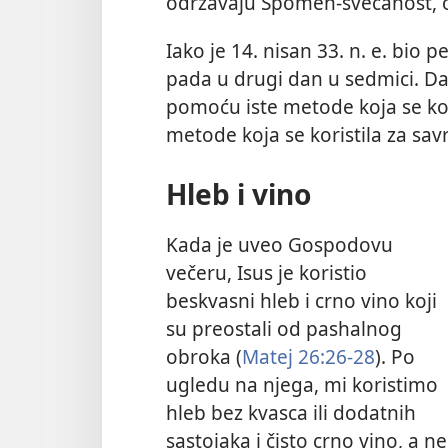
održavaju Spomen-svečanost, ona
Iako je 14. nisan 33. n. e. bio
pada u drugi dan u sedmici. D
pomoću iste metode koja se ko
metode koja se koristila za sav
Hleb i vino
Kada je uveo Gospodovu
večeru, Isus je koristio
beskvasni hleb i crno vino koji
su preostali od pashalnog
obroka (
Matej 26:26-28
). Po
ugledu na njega, mi koristimo
hleb bez kvasca ili dodatnih
sastojaka i čisto crno vino, a ne