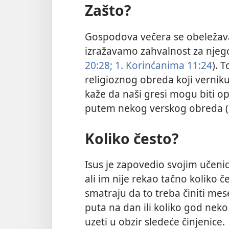
Zašto?
Gospodova večera se obeležava 
izražavamo zahvalnost za njego
20:28;
1. Korinćanima 11:24
). T
religioznog obreda koji verniku
kaže da naši gresi mogu biti o
putem nekog verskog obreda (
Koliko često?
Isus je zapovedio svojim učen
ali im nije rekao tačno koliko č
smatraju da to treba činiti me
puta na dan ili koliko god nek
uzeti u obzir sledeće činjenice.