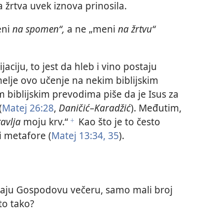
a žrtva uvek iznova prinosila.
eni
na spomen“,
a ne „meni
na žrtvu“
jaciju, to jest da hleb i vino postaju
melje ovo učenje na nekim biblijskim
 biblijskim prevodima piše da je Isus za
(
Matej 26:28
,
Daničić–Karadžić
). Međutim,
avlja
moju krv.“
Kao što je to često
f
i metafore (
Matej 13:34, 35
).
vaju Gospodovu večeru, samo mali broj
 to tako?