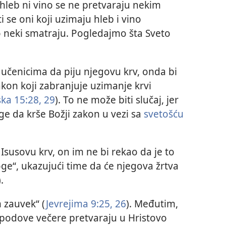
i hleb ni vino se ne pretvaraju nekim
i se oni koji uzimaju hleb i vino
 neki smatraju. Pogledajmo šta Sveto
 učenicima da piju njegovu krv, onda bi
akon koji zabranjuje uzimanje krvi
ka 15:28, 29
). To ne može biti slučaj, jer
ge da krše Božji zakon u vezi sa
svetošću
 Isusovu krv, on im ne bi rekao da je to
ge“, ukazujući time da će njegova žrtva
).
m zauvek“ (
Jevrejima 9:25, 26
). Međutim,
spodove večere pretvaraju u Hristovo