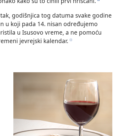
ko kako su to činili prvi hrišćani.
d
 petak, godišnjica tog datuma svake godine
an u koji pada 14. nisan određujemo
ristila u Isusovo vreme, a ne pomoću
remeni jevrejski kalendar.
e