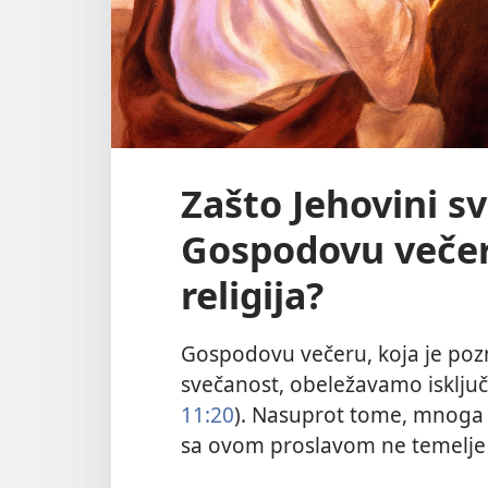
Zašto Jehovini s
Gospodovu večer
religija?
Gospodovu večeru, koja je pozn
svečanost, obeležavamo isključi
11:20
). Nasuprot tome, mnoga ve
sa ovom proslavom ne temelje s