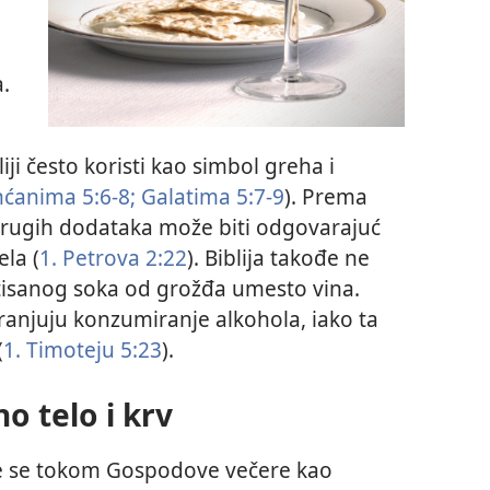
.
iji često koristi kao simbol greha i
nćanima 5:6-8;
Galatima 5:7-9
). Prema
drugih dodataka može biti odgovarajuć
la (
1. Petrova 2:22
). Biblija takođe ne
isanog soka od grožđa umesto vina.
branjuju konzumiranje alkohola, iako ta
(
1. Timoteju 5:23
).
o telo i krv
uže se tokom Gospodove večere kao