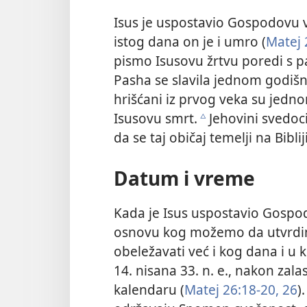
Isus je uspostavio Gospodovu v
istog dana on je i umro (
Matej 
pismo Isusovu žrtvu poredi s 
Pasha se slavila jednom godišn
hrišćani iz prvog veka su jed
Isusovu smrt.
Jehovini svedoc
c
da se taj običaj temelji na Bibliji
Datum i vreme
Kada je Isus uspostavio Gospo
osnovu kog možemo da utvrdim
obeležavati već i kog dana i u
14. nisana 33. n. e., nakon za
kalendaru (
Matej 26:18-20,
26
)