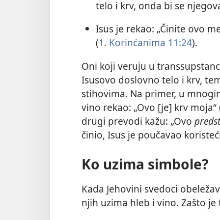
telo i krv, onda bi se njegov
Isus je rekao: „Činite ovo m
(
1. Korinćanima 11:24
).
Oni koji veruju u transsupstanci
Isusovo doslovno telo i krv, te
stihovima. Na primer, u mnogim
vino rekao: „Ovo [je] krv moja“ 
drugi prevodi kažu: „Ovo
predst
činio, Isus je poučavao koristeć
Ko uzima simbole?
Kada Jehovini svedoci obeleža
njih uzima hleb i vino. Zašto je