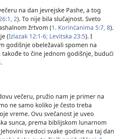
ečeru na dan jevrejske Pashe, a tog
26:1, 2
). To nije bila slučajnost. Sveto
pashalnom žrtvom (
1. Korinćanima 5:7, 8
).
je (
Izlazak 12:1-6;
Levitska 23:5
). I
nom godišnje obeležavali spomen na
i takođe to čine jednom godišnje, budući
.
dovu večeru, pružio nam je primer na
o ne samo koliko je često treba
 koje vreme. Ovu svečanost je uveo
laska sunca, prema biblijskom lunarnom
. Jehovini svedoci svake godine na taj dan