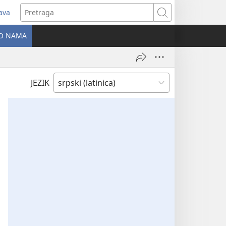
java
tvara
Pretraga
vi
O NAMA
ozor)
JEZIK