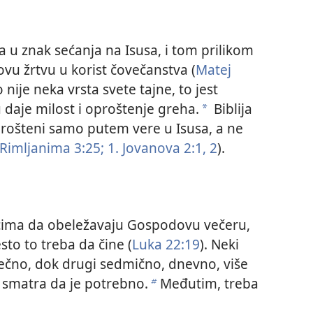
u znak sećanja na Isusa, i tom prilikom
vu žrtvu u korist čovečanstva (
Matej
o nije neka vrsta svete tajne, to jest
 daje milost i oproštenje greha.
Biblija
a
prošteni samo putem vere u Isusa, a ne
Rimljanima 3:25;
1. Jovanova 2:1, 2
).
icima da obeležavaju Gospodovu večeru,
esto to treba da čine (
Luka 22:19
). Neki
sečno, dok drugi sedmično, dnevno, više
o smatra da je potrebno.
Međutim, treba
b