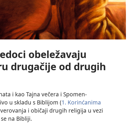
vedoci obeležavaju
u drugačije od drugih
ata i kao Tajna večera i Spomen-
vo u skladu s Biblijom (
1. Korinćanima
rovanja i običaji drugih religija u vezi
e na Bibliji.