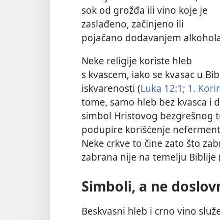
sok od grožđa ili vino koje je
zaslađeno, začinjeno ili
pojačano dodavanjem alkohola
Neke religije koriste hleb
s kvascem, iako se kvasac u Bibl
iskvarenosti (
Luka 12:1;
1. Kori
tome, samo hleb bez kvasca i 
simbol Hristovog bezgrešnog te
podupire korišćenje neferment
Neke crkve to čine zato što za
zabrana nije na temelju Biblije 
Simboli, a ne doslovn
Beskvasni hleb i crno vino sl