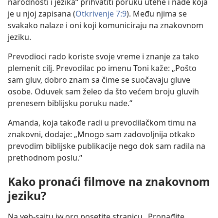
narodnosti i jezika“ prihvatiti poruku utehe i nade koja
je u njoj zapisana (
Otkrivenje 7:9
). Među njima se
svakako nalaze i oni koji komuniciraju na znakovnom
jeziku.
Prevodioci rado koriste svoje vreme i znanje za tako
plemenit cilj. Prevodilac po imenu Toni kaže: „Pošto
sam gluv, dobro znam sa čime se suočavaju gluve
osobe. Oduvek sam želeo da što većem broju gluvih
prenesem biblijsku poruku nade.“
Amanda, koja takođe radi u prevodilačkom timu na
znakovni, dodaje: „Mnogo sam zadovoljnija otkako
prevodim biblijske publikacije nego dok sam radila na
prethodnom poslu.“
Kako pronaći filmove na znakovnom
jeziku?
Na veb-sajtu jw.org posetite stranicu „
Pronađite