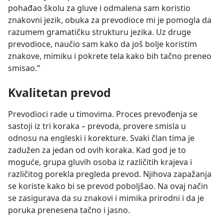
pohađao školu za gluve i odmalena sam koristio
znakovni jezik, obuka za prevodioce mi je pomogla da
razumem gramatičku strukturu jezika. Uz druge
prevodioce, naučio sam kako da još bolje koristim
znakove, mimiku i pokrete tela kako bih tačno preneo
smisao.“
Kvalitetan prevod
Prevodioci rade u timovima. Proces prevođenja se
sastoji iz tri koraka – prevoda, provere smisla u
odnosu na engleski i korekture. Svaki član tima je
zadužen za jedan od ovih koraka. Kad god je to
moguće, grupa gluvih osoba iz različitih krajeva i
različitog porekla pregleda prevod. Njihova zapažanja
se koriste kako bi se prevod poboljšao. Na ovaj način
se zasigurava da su znakovi i mimika prirodni i da je
poruka prenesena tačno i jasno.