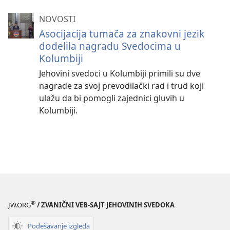
NOVOSTI
Asocijacija tumača za znakovni jezik
dodelila nagradu Svedocima u
Kolumbiji
Jehovini svedoci u Kolumbiji primili su dve
nagrade za svoj prevodilački rad i trud koji
ulažu da bi pomogli zajednici gluvih u
Kolumbiji.
®
JW.ORG
/ ZVANIČNI VEB-SAJT JEHOVINIH SVEDOKA
Podešavanje izgleda