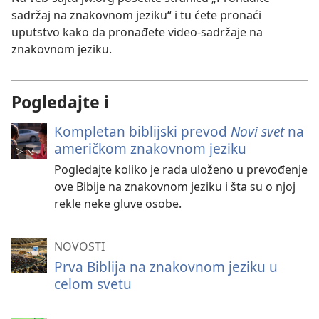
sadržaj na znakovnom jeziku
“ i tu ćete pronaći
uputstvo kako da pronađete video-sadržaje na
znakovnom jeziku.
Pogledajte i
Kompletan biblijski prevod
Novi svet
na
američkom znakovnom jeziku
Pogledajte koliko je rada uloženo u prevođenje
ove Bibije na znakovnom jeziku i šta su o njoj
rekle neke gluve osobe.
NOVOSTI
Prva Biblija na znakovnom jeziku u
celom svetu