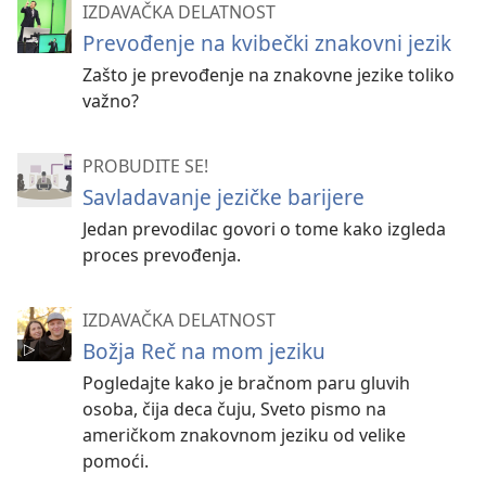
IZDAVAČKA DELATNOST
Prevođenje na kvibečki znakovni jezik
Zašto je prevođenje na znakovne jezike toliko
važno?
PROBUDITE SE!
Savladavanje jezičke barijere
Jedan prevodilac govori o tome kako izgleda
proces prevođenja.
IZDAVAČKA DELATNOST
Božja Reč na mom jeziku
Pogledajte kako je bračnom paru gluvih
osoba, čija deca čuju, Sveto pismo na
američkom znakovnom jeziku od velike
pomoći.