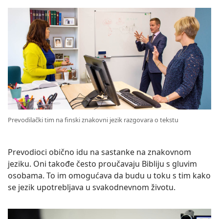
Prevodilački tim na finski znakovni jezik razgovara o tekstu
Prevodioci obično idu na sastanke na znakovnom
jeziku. Oni takođe često proučavaju Bibliju s gluvim
osobama. To im omogućava da budu u toku s tim kako
se jezik upotrebljava u svakodnevnom životu.