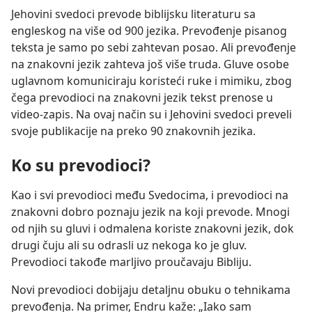
Jehovini svedoci prevode biblijsku literaturu sa
engleskog na više od 900 jezika. Prevođenje pisanog
teksta je samo po sebi zahtevan posao. Ali prevođenje
na znakovni jezik zahteva još više truda. Gluve osobe
uglavnom komuniciraju koristeći ruke i mimiku, zbog
čega prevodioci na znakovni jezik tekst prenose u
video-zapis. Na ovaj način su i Jehovini svedoci preveli
svoje publikacije na preko 90 znakovnih jezika.
Ko su prevodioci?
Kao i svi prevodioci među Svedocima, i prevodioci na
znakovni dobro poznaju jezik na koji prevode. Mnogi
od njih su gluvi i odmalena koriste znakovni jezik, dok
drugi čuju ali su odrasli uz nekoga ko je gluv.
Prevodioci takođe marljivo proučavaju Bibliju.
Novi prevodioci dobijaju detaljnu obuku o tehnikama
prevođenja. Na primer, Endru kaže: „Iako sam