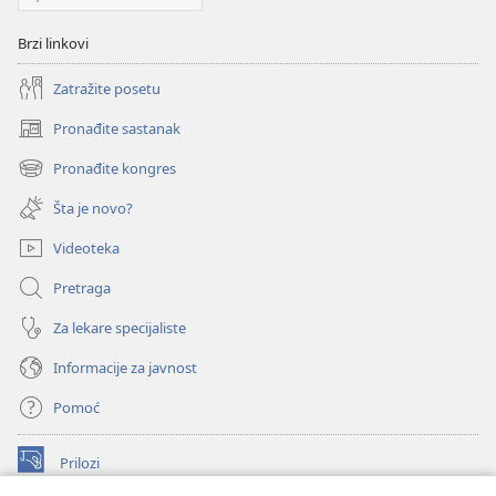
Brzi linkovi
Zatražite posetu
Pronađite sastanak
(otvara
novi
Pronađite kongres
(otvara
prozor)
novi
Šta je novo?
prozor)
Videoteka
Pretraga
Za lekare specijaliste
Informacije za javnost
Pomoć
Prilozi
(otvara
novi