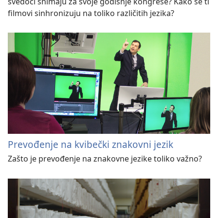
svedoci snimaju za svoje godišnje kongrese? Kako se ti
filmovi sinhronizuju na toliko različitih jezika?
Prevođenje na kvibečki znakovni jezik
Zašto je prevođenje na znakovne jezike toliko važno?