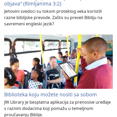
objava“ (Rimljanima 3:2)
Jehovini svedoci su tokom proteklog veka koristili
razne biblijske prevode. Zašto su preveli Bibliju na
savremeni engleski jezik?
Biblioteka koju možete nositi sa sobom
JW Library je besplatna aplikacija za prenosive uređaje
s raznim dodacima koji pomažu u temeljnom
proučavanju Biblije.