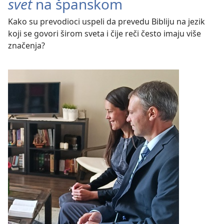
svet
na španskom
Kako su prevodioci uspeli da prevedu Bibliju na jezik
koji se govori širom sveta i čije reči često imaju više
značenja?