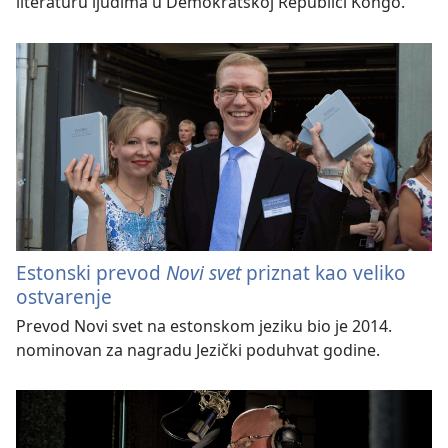
literaturu ljudima u Demokratskoj Republici Kongo.
Estonski prevod
Novi svet
priznat kao veliko
ostvarenje
Prevod Novi svet na estonskom jeziku bio je 2014.
nominovan za nagradu Jezički poduhvat godine.