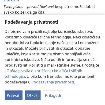
Sveto pismo – prevod Novi svet
besplatno može dobiti
svako ko želi da ga čita.
Podešavanja privatnosti
Da bismo vam pružili najbolje korisničko iskustvo,
koristimo kolačiće i slične tehnologije. Neki kolačići su
neophodni za funkcionisanje našeg sajta i ne možete
ih otkazati. Možete prihvatiti ili otkazati dodatne
kolačiće, koje koristimo da bismo poboljšali vaše
korisničko iskustvo. Ništa od tih informacija se neće
prodavati niti koristiti u marketinške svrhe. Pročitajte
i
Opšta pravila o korišćenju kolačića i sličnih
Štampanje Biblija
tehnologija
. U bilo kom trenutku možete promeniti
podešavanja u
Podešavanja privatnosti
.
Pogledajte kako naša štamparija u Japanu zadovoljava
sve veću potražnju za Biblijama.
Prihvati
Otkaži
Prilagodi