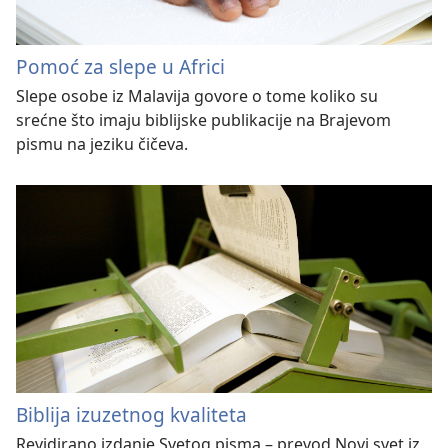
Pomoć za slepe u Africi
Slepe osobe iz Malavija govore o tome koliko su
srećne što imaju biblijske publikacije na Brajevom
pismu na jeziku čičeva.
Biblija izuzetnog kvaliteta
Revidirano izdanje Svetog pisma – prevod Novi svet iz