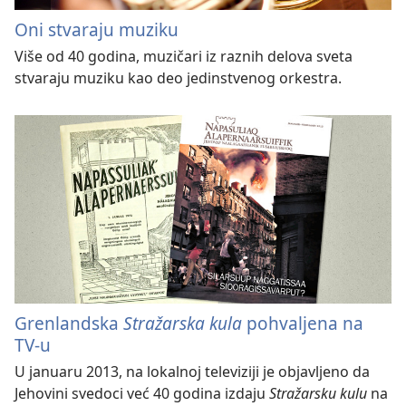
Oni stvaraju muziku
Više od 40 godina, muzičari iz raznih delova sveta
stvaraju muziku kao deo jedinstvenog orkestra.
Grenlandska
Stražarska kula
pohvaljena na
TV-u
U januaru 2013, na lokalnoj televiziji je objavljeno da
Jehovini svedoci već 40 godina izdaju
Stražarsku kulu
na