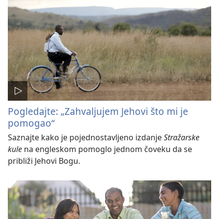
Pogledajte: „Zahvaljujem Jehovi što mi je
pomogao“
Saznajte kako je pojednostavljeno izdanje
Stražarske
kule
na engleskom pomoglo jednom čoveku da se
približi Jehovi Bogu.