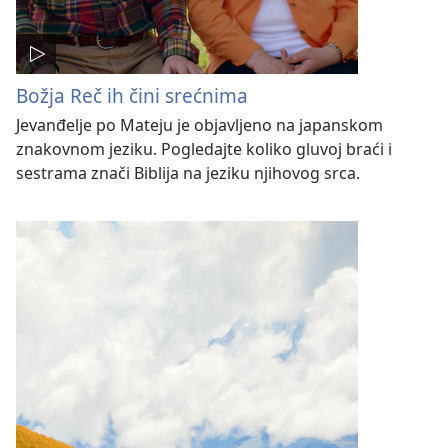
Božja Reč ih čini srećnima
Jevanđelje po Mateju je objavljeno na japanskom
znakovnom jeziku. Pogledajte koliko gluvoj braći i
sestrama znači Biblija na jeziku njihovog srca.