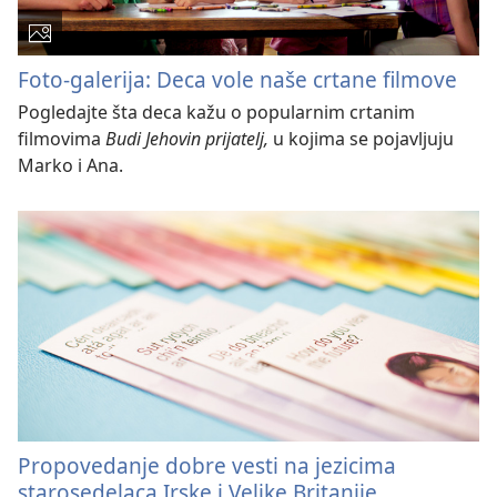
Foto-galerija: Deca vole naše crtane filmove
Pogledajte šta deca kažu o popularnim crtanim
filmovima
Budi Jehovin prijatelj,
u kojima se pojavljuju
Marko i Ana.
Propovedanje dobre vesti na jezicima
starosedelaca Irske i Velike Britanije