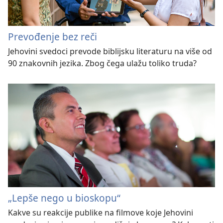
Prevođenje bez reči
Jehovini svedoci prevode biblijsku literaturu na više od
90 znakovnih jezika. Zbog čega ulažu toliko truda?
„Lepše nego u bioskopu“
Kakve su reakcije publike na filmove koje Jehovini