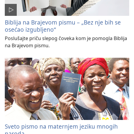
Biblija na Brajevom pismu – „Bez nje bih se
osećao izgubljeno“
Poslušajte priču slepog čoveka kom je pomogla Biblija
na Brajevom pismu.
Sveto pismo na maternjem jeziku mnogih
naroda