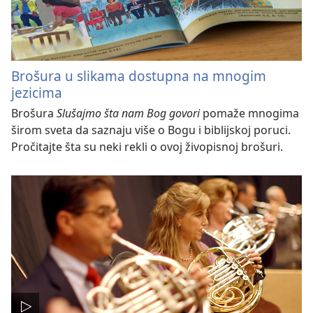
Brošura u slikama dostupna na mnogim
jezicima
Brošura
Slušajmo šta nam Bog govori
pomaže mnogima
širom sveta da saznaju više o Bogu i biblijskoj poruci.
Pročitajte šta su neki rekli o ovoj živopisnoj brošuri.