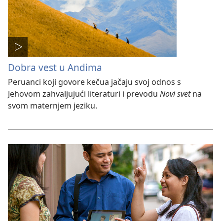
Dobra vest u Andima
Peruanci koji govore kečua jačaju svoj odnos s
Jehovom zahvaljujući literaturi i prevodu
Novi svet
na
svom maternjem jeziku.