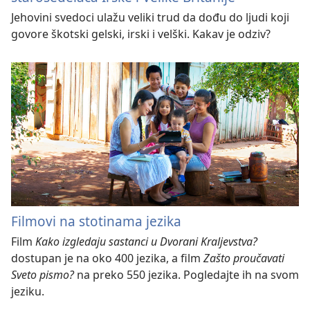
Jehovini svedoci ulažu veliki trud da dođu do ljudi koji
govore škotski gelski, irski i velški. Kakav je odziv?
Filmovi na stotinama jezika
Film
Kako izgledaju sastanci u Dvorani Kraljevstva?
dostupan je na oko 400 jezika, a film
Zašto proučavati
Sveto pismo?
na preko 550 jezika. Pogledajte ih na svom
jeziku.